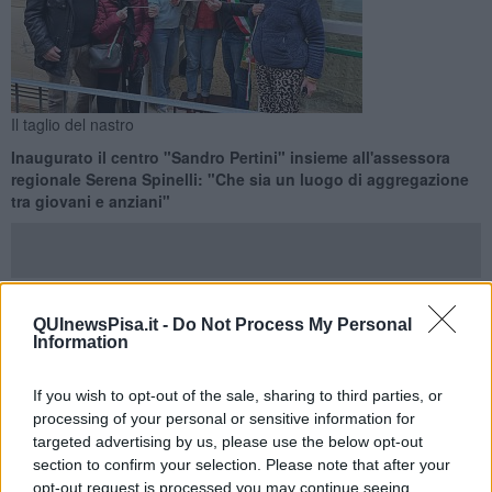
Il taglio del nastro
Inaugurato il centro "Sandro Pertini" insieme all'assessora
regionale Serena Spinelli: "Che sia un luogo di aggregazione
tra giovani e anziani"
QUInewsPisa.it -
Do Not Process My Personal
FAUGLIA —
Nuova vita per i vecchi locali delle Poste. Dopo il
Information
trasferimento dell'ufficio in Corso della Repubblica, infatti, gli spazi
di proprietà comunale sono stati liberati e, dopo una serie
If you wish to opt-out of the sale, sharing to third parties, or
d'interventi finanziati dalla Regione e dalla Società della Salute
processing of your personal or sensitive information for
Pisana, sono stati nuovamente resi disponibili con il
nuovo centro
targeted advertising by us, please use the below opt-out
ricreativo "Sandro Pertini"
.
section to confirm your selection. Please note that after your
"Siamo fieri di consegnare alla cittadinanza e alle associazioni
un
opt-out request is processed you may continue seeing