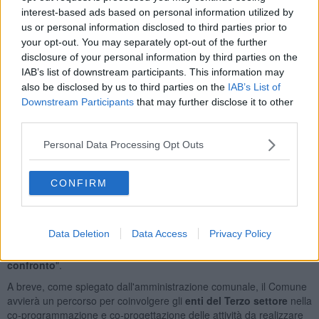
luogo riqualificato e accogliente
, idoneo a diventare centro di
interest-based ads based on personal information utilized by
socializzazione e polo attrattivo per tante iniziative - ha dichiarato il
us or personal information disclosed to third parties prior to
sindaco
Alberto Lenzi
- ringrazio l’assessora regionale
Serena
your opt-out. You may separately opt-out of the further
Spinelli
che ha accolto il nostro invito, perché con il finanziamento
disclosure of your personal information by third parties on the
ottenuto,
15mila euro
a cui abbiamo aggiunto altri 3mila euro di
IAB’s list of downstream participants. This information may
risorse proprie, siamo riusciti a ristrutturare questi locali".
also be disclosed by us to third parties on the
IAB’s List of
Downstream Participants
that may further disclose it to other
third parties.
Nel dettaglio, i lavori hanno riguardato il rinnovo dell’impianto
Personal Data Processing Opt Outs
elettrico e di riscaldamento, oltre all'
acquisto di nuovi arredi e
attrezzature informatiche
.
CONFIRM
"È un piacere per me poter toccare con mano come vengono spesi
i fondi regionali - ha commentato l'assessora regionale Spinelli - mi
auguro che in questi spazi vi sia la possibilità di realizzare attività
Data Deletion
Data Access
Privacy Policy
che coinvolgano diverse fasce della popolazione, in un’ottica
intergenerazionale e che diventi
un luogo vivo di incontro e di
confronto
".
A breve, come spiegato dall'amministrazione comunale, il Comune
avvierà un percorso per coinvolgere gli
enti del Terzo settore
nella
co-programmazione e co-progettazione delle attività da realizzare