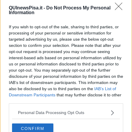
conclusione al volo su suggerimento dello stesso Ardil. Il Pisa
QUInewsPisa.it -
Do Not Process My Personal
continua a spingere e trova altre due reti con
Hulk
: la prima ancora
Information
sulla respinta della traversa dopo una conclusione di
Bertacca
, la
seconda sugli sviluppi di una rimessa laterale. Prima dell'intervallo
If you wish to opt-out of the sale, sharing to third parties, or
arriva anche la gioia personale per Sciacca, che bagna l'esordio in
processing of your personal or sensitive information for
nerazzurro con il gol del 6-0, nato da un preciso lancio di
Casapieri
targeted advertising by us, please use the below opt-out
e finalizzato dopo essersi liberato della marcatura. Nella ripresa il
section to confirm your selection. Please note that after your
Portsmouth prova a reagire trascinato da
Sikinha
, autore di un
opt-out request is processed you may continue seeing
poker personale. Dopo il primo gol inglese, Hulk realizza dal
interest-based ads based on personal information utilized by
dischetto, mentre Chiky Ardil sale in cattedra segnando due reti:
una su calcio di punizione e una dopo un recupero palla nella metà
us or personal information disclosed to third parties prior to
campo avversaria. L'ultimo tempo si apre ancora nel segno di Hulk,
your opt-out. You may separately opt-out of the further
che va a bersaglio due volte su calcio piazzato. Nel mezzo arriva
disclosure of your personal information by third parties on the
anche la tripletta di Chiky, bravo a finalizzare una bella
IAB’s list of downstream participants. This information may
combinazione con Luca Remedi e David Ardil. Sikinha rende meno
also be disclosed by us to third parties on the
IAB’s List of
pesante il passivo con altre due reti, una dalla distanza e una su
Downstream Participants
that may further disclose it to other
tiro libero, ma nel finale è ancora Hulk a chiudere definitivamente i
third parties.
conti sugli sviluppi di una rimessa laterale.
Personal Data Processing Opt Outs
Il successo permette al Lenergy Pisa BS di iniziare nel migliore
dei modi il triangolare che comprende Portsmouth BSC e
KFUM Stavanger BS.
La formazione norvegese affronterà il
CONFIRM
Portsmouth lunedì mattina alle ore 10:00, mentre nel pomeriggio,