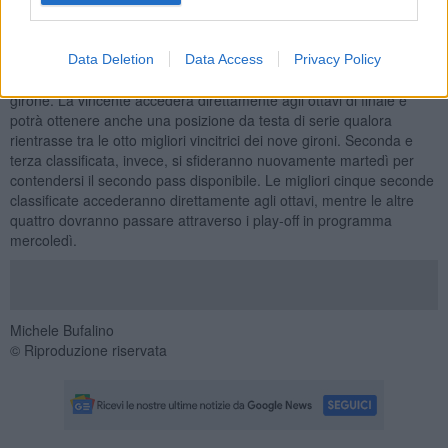
alle 17:45 italiane, sarà la volta della sfida tra Lenergy Pisa BS e
KFUM Stavanger BS, trasmessa in diretta streaming su Beach
Soccer TV e raccontata in radiocronaca da Punto Radio. Le gare di
Data Deletion
Data Access
Privacy Policy
lunedì saranno decisive per l'assegnazione del primo posto nel
girone. La vincente accederà direttamente agli ottavi di finale e
potrà ottenere anche una posizione da testa di serie qualora
rientrasse tra le otto migliori vincitrici dei nove gironi. Seconda e
terza classificata, invece, si sfideranno nuovamente martedì per
contendersi il secondo pass disponibile. Le migliori cinque seconde
classificate accederanno direttamente agli ottavi, mentre le altre
quattro dovranno passare attraverso i play-off in programma
mercoledì.
Michele Bufalino
© Riproduzione riservata