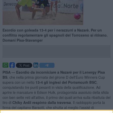
Esordio con goleada 13-4 per i nerazzurri a Nazarè. Per un
conflitto regolamentare gli spagnoli del Torroxeno si ritirano.
Domani Pisa-Stavanger
PISA —
Esordio da incorniciare a Nazaré per il Lenergy Pisa
BS
, che nella prima giornata del girone D dell'Euro Winners Cup
supera con un netto
13-4 gli inglesi del Portsmouth BSC
,
conquistando tre punti pesanti in vista della qualificazione. Ad
aprire le marcature è Edson Hulk, protagonista assoluto della sfida
con ben sette reti all'attivo, il primo dei quali arriva sulla ribattuta del
tiro di
Chiky Ardil respinto dalla traversa
. Il raddoppio porta la
firma del capitano Barsotti, che sfrutta al meglio l'assist di
Casapieri
, mentre
Bertacca
firma il 3-0 con una splendida