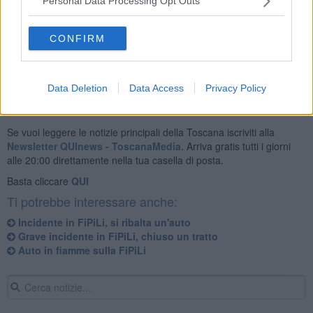
Personal Data Processing Opt Outs
CONFIRM
(In aggiornamento)
Data Deletion
Data Access
Privacy Policy
Se vuoi leggere le notizie principali della Toscana iscriviti alla
Newsletter QUInews - ToscanaMedia.
Arriva gratis tutti i giorni
alle 20:00 direttamente nella tua casella di posta.
Basta cliccare
QUI
Ti potrebbe interessare anche:
Incidente in FiPiLi, si ribalta un'auto
Grave incidente in FiPiLi, chiuso un tratto
Auto in fiamme sulla FiPiLi