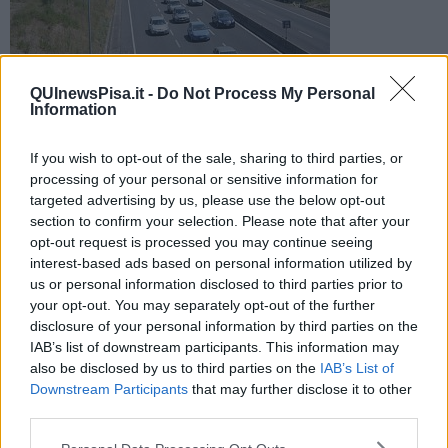
QUInewsPisa.it -
Do Not Process My Personal
Information
Scontro avvenuto verso Navacchio, lunga coda e forze
dell'ordine sul posto per controllare la situazione. Coda di 8
chilometri
If you wish to opt-out of the sale, sharing to third parties, or
processing of your personal or sensitive information for
targeted advertising by us, please use the below opt-out
section to confirm your selection. Please note that after your
opt-out request is processed you may continue seeing
interest-based ads based on personal information utilized by
us or personal information disclosed to third parties prior to
PISA —
Ennesimo incidente sulla FiPiLi, ormai all'ordine del giorno.
Nelle prime ore del mattino un incidente ha bloccato il traffico in
your opt-out. You may separately opt-out of the further
direzione Pisa, all'altezza di Navacchio. Le code hanno raggiunto
disclosure of your personal information by third parties on the
gli 8 chilometri con gravi ritardi per tutti.
IAB’s list of downstream participants. This information may
also be disclosed by us to third parties on the
IAB’s List of
Da quanto emergerebbe l'incidente è stato causato da un
Downstream Participants
that may further disclose it to other
tamponamento e sul posto ci sono sanitari e forze dell'ordine. Non
third parties.
ci sarebbero feriti gravi.