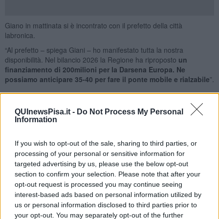
Giano in mattinata si è incontrato con il prefetto della città
labronica.
“Al prefetto – spiega Giani – ho manifestato tutta la nostra
disponibilità. Nel bilancio 2026 la Regione ha riproposto
un
finanziamento di 200milioni per la Darsena Europa. Ne
possiamo anticipare 35-40 per fare il ponte mobile e rialzabile
”.
Per il presidente Giani
l’opera va realizzata subito, anticipando
QUInewsPisa.it -
Do Not Process My Personal
il traffico di imbarcazioni che in futuro crescerà.
Un nuovo
Information
ponte al posto dell’attuale infrastruttura fissa che per la presenza di
“molti archi ed un assetto schiacciato – evidenzia il presidente - non
permette il passaggio non solo di barche grandi ma anche di quelle
If you wish to opt-out of the sale, sharing to third parties, or
medie”.
processing of your personal or sensitive information for
targeted advertising by us, please use the below opt-out
In questo modo le navi che arriveranno dal canale dei Navicelli e
section to confirm your selection. Please note that after your
dunque da Pisa potranno dirigersi direttamente in mare aperto
opt-out request is processed you may continue seeing
attraverso lo Scolmatore, senza entrare nel porto di Livorno. Senza
interest-based ads based on personal information utilized by
più l’onere di dover oltrepassare quattro ponti ed aprire le porte
us or personal information disclosed to third parties prior to
vinciane e quindi riducendo il rischio che detriti del canale si
your opt-out. You may separately opt-out of the further
riversino nella Darsena Toscana.