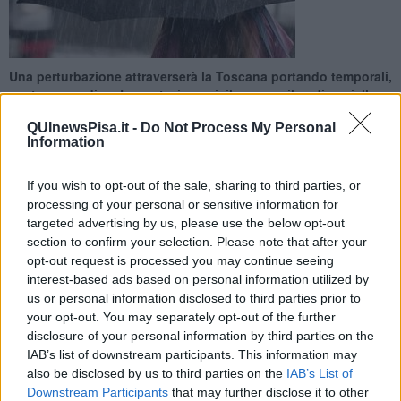
Una perturbazione attraverserà la Toscana portando temporali,
vento e grandine. La protezione civile emana il codice giallo
QUInewsPisa.it -
Do Not Process My Personal
Information
If you wish to opt-out of the sale, sharing to third parties, or
processing of your personal or sensitive information for
PISA —
Questo lunedì di sole, per gran parte della regione domani
targeted advertising by us, please use the below opt-out
sarà solo un ricordo. La sala operativa della protezione civile ha
section to confirm your selection. Please note that after your
infatti emanato un
codice giallo
a causa di una perturbazione che
attraverserà l'intero paese.
opt-out request is processed you may continue seeing
interest-based ads based on personal information utilized by
I fenomeni si estenderanno su tutta la regione nel corso della
us or personal information disclosed to third parties prior to
giornata, fino a mezzanotte. Il maltempo potrebbe portare con sè
your opt-out. You may separately opt-out of the further
temporali accompagnati da
intense precipitazioni, fulmini, vento
disclosure of your personal information by third parties on the
e grandine.
IAB’s list of downstream participants. This information may
also be disclosed by us to third parties on the
IAB’s List of
Downstream Participants
that may further disclose it to other