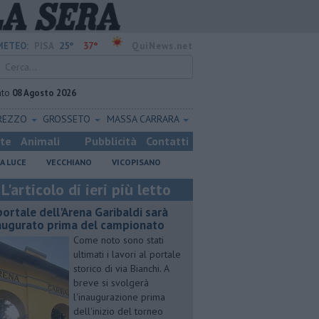
25°
37°
METEO:
PISA
QuiNews.net
ato
08 Agosto 2026
REZZO
GROSSETO
MASSA CARRARA
ste
Animali
Pubblicità
Contatti
A LUCE
VECCHIANO
VICOPISANO
L'articolo di ieri più letto
 portale dell'Arena Garibaldi sarà
augurato prima del campionato
Come noto sono stati
ultimati i lavori al portale
storico di via Bianchi. A
breve si svolgerà
l'inaugurazione prima
dell'inizio del torneo