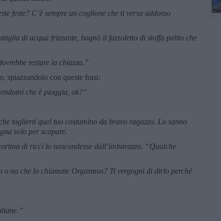
ste feste? C’è sempre un coglione che ti versa addosso
tiglia di acqua frizzante, bagnò il fazzoletto di stoffa pulito che
ovrebbe restare la chiazza.”
ro, spiazzandolo con queste frasi:
cendomi che è pioggia, ok?”
che toglierti quel tuo costumino da bravo ragazzo. Lo sanno
pagna solo per scopare.
 cortina di ricci lo nascondesse dall’imbarazzo. “Qualche
ro o no che lo chiamate Orgasmus? Ti vergogni di dirlo perché
aliane.”