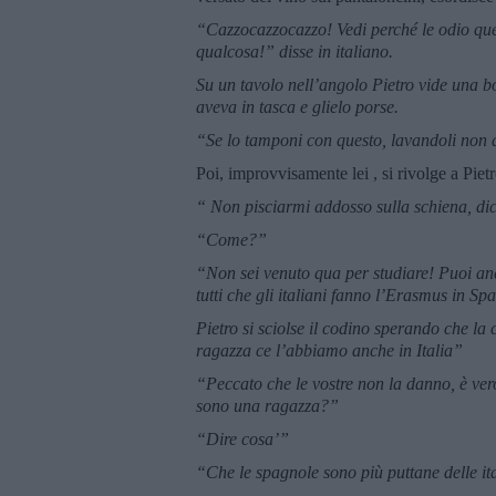
“Cazzocazzocazzo! Vedi perché le odio que
qualcosa!” disse in italiano.
Su un tavolo nell’angolo Pietro vide una bot
aveva in tasca e glielo porse.
“Se lo tamponi con questo, lavandoli non d
Poi, improvvisamente lei , si rivolge a Piet
“ Non pisciarmi addosso sulla schiena, di
“Come?”
“Non sei venuto qua per studiare! Puoi an
tutti che gli italiani fanno l’Erasmus in S
Pietro si sciolse il codino sperando che la
ragazza ce l’abbiamo anche in Italia”
“Peccato che le vostre non la danno, è ve
sono una ragazza?”
“Dire cosa’”
“Che le spagnole sono più puttane delle it