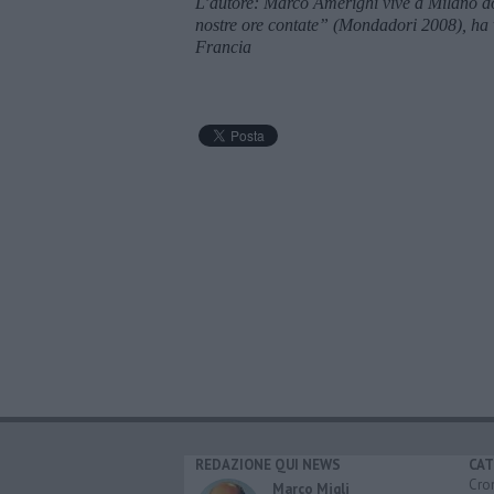
L’autore: Marco Amerighi vive a Milano do
nostre ore contate” (Mondadori 2008), ha v
Francia
REDAZIONE QUI NEWS
CAT
Cro
Marco Migli