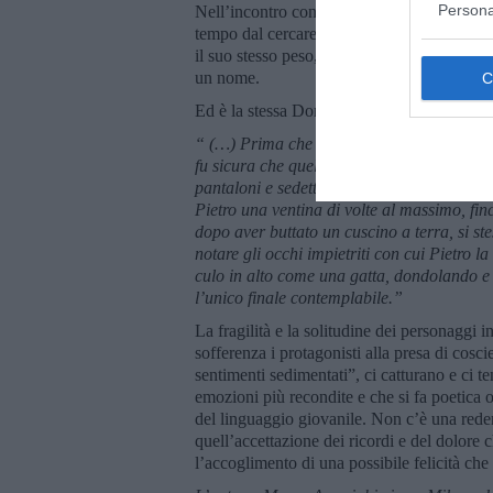
Persona
Nell’incontro con Dora, ”la ragazza che fa 
tempo dal cercare la sua salvezza nell’amor
il suo stesso peso, o fuggire da una maledi
un nome.
Ed è la stessa Dora a destabilizzare Pietro,
“ (…) Prima che accadesse, però, Dora si a
fu sicura che quel ragazzo impacciato non l
pantaloni e sedette di nuovo, più lentamente
Pietro una ventina di volte al massimo, fin
dopo aver buttato un cuscino a terra, si ste
notare gli occhi impietriti con cui Pietro 
culo in alto come una gatta, dondolando e 
l’unico finale contemplabile.”
La fragilità e la solitudine dei personaggi
sofferenza i protagonisti alla presa di coscie
sentimenti sedimentati”, ci catturano e ci t
emozioni più recondite e che si fa poetica o c
del linguaggio giovanile. Non c’è una reden
quell’accettazione dei ricordi e del dolore c
l’accoglimento di una possibile felicità ch