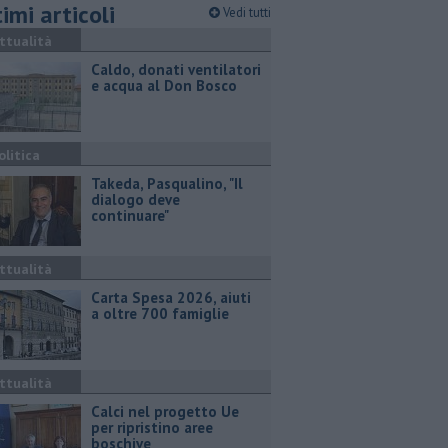
imi articoli
Vedi tutti
ttualità
Caldo, donati ventilatori
e acqua al Don Bosco
olitica
Takeda, Pasqualino, "Il
dialogo deve
continuare"
ttualità
Carta Spesa 2026, aiuti
a oltre 700 famiglie
ttualità
Calci nel progetto Ue
per ripristino aree
boschive