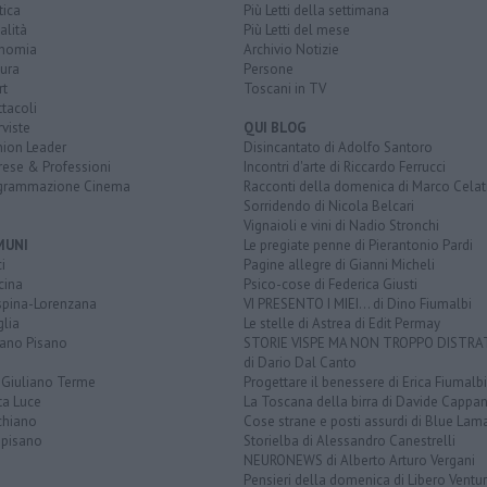
tica
Più Letti della settimana
alità
Più Letti del mese
nomia
Archivio Notizie
ura
Persone
rt
Toscani in TV
tacoli
rviste
QUI BLOG
nion Leader
Disincantato di Adolfo Santoro
rese & Professioni
Incontri d'arte di Riccardo Ferrucci
grammazione Cinema
Racconti della domenica di Marco Celat
Sorridendo di Nicola Belcari
Vignaioli e vini di Nadio Stronchi
MUNI
Le pregiate penne di Pierantonio Pardi
i
Pagine allegre di Gianni Micheli
cina
Psico-cose di Federica Giusti
spina-Lorenzana
VI PRESENTO I MIEI... di Dino Fiumalbi
lia
Le stelle di Astrea di Edit Permay
iano Pisano
STORIE VISPE MA NON TROPPO DISTR
di Dario Dal Canto
 Giuliano Terme
Progettare il benessere di Erica Fiumalbi
ta Luce
La Toscana della birra di Davide Cappan
chiano
Cose strane e posti assurdi di Blue Lam
opisano
Storielba di Alessandro Canestrelli
NEURONEWS di Alberto Arturo Vergani
Pensieri della domenica di Libero Ventur