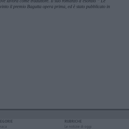
ve lavora come traduttore. Il suo romanzo d’esordio “ Le
into il premio Bagutta opera prima, ed è stato pubblicato in
EGORIE
RUBRICHE
naca
Le notizie di oggi