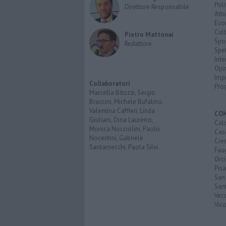
Poli
Direttore Responsabile
Attu
Eco
Cult
Pietro Mattonai
Spo
Redattore
Spet
Inte
Opi
Imp
Collaboratori
Pro
Marcella Bitozzi, Sergio
Braccini, Michele Bufalino,
Valentina Caffieri, Linda
CO
Giuliani, Dina Laurenzi,
Calc
Monica Nocciolini, Paolo
Cas
Nocentini, Gabriele
Cre
Santarnecchi, Paola Silvi.
Faug
Orc
Pisa
San
San
Vec
Vic