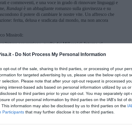
ati e commoventi, e una voce in grado di rinnovare linguaggi e
one,
Randagi
è un abbagliante romanzo sulla giovinezza e su
ascondono il potere di cambiare le nostre vite. Un affresco che
razione: ferita, delusa e sradicata dal mondo, ma non ancora
co Missiroli:
un’intera generazione, quella dei Millennial. Intorno al
 inquietudini, si stagliano infatti figure indimenticabili, nate
sa.it -
Do Not Process My Personal Information
si muovono, come randagi, in un vuoto di senso.
finito senso di colpa si fanno eco e uniscono gli amici, ma
to opt-out of the sale, sharing to third parties, or processing of your per
nella scrittura, a tratti tragica e a tratti esilarante, ci
formation for targeted advertising by us, please use the below opt-out s
ale, che ci accorgiamo non essere poi tanto diverso da quello
r selection. Please note that after your opt-out request is processed y
e solo nomi differenti.”
eing interest-based ads based on personal information utilized by us or
al senso di inadeguatezza, di incapacità di adattamento, di
disclosed to third parties prior to your opt-out. You may separately opt-
ta, in Pietro, “talento di restare immobili”, nel vano tentativo di
losure of your personal information by third parties on the IAB’s list of
ettendo al centro della sua esistenza una strofa di una canzone
. This information may also be disclosed by us to third parties on the
IA
erna: “vivere al buio per smaltire un dolore”. Anche nei passi
Participants
that may further disclose it to other third parties.
lo porterà a lasciare per mesi la sua città natale, Pisa, per Madrid,
 nuove amicizie, la sua immobilità, anche sentimentale, non lo