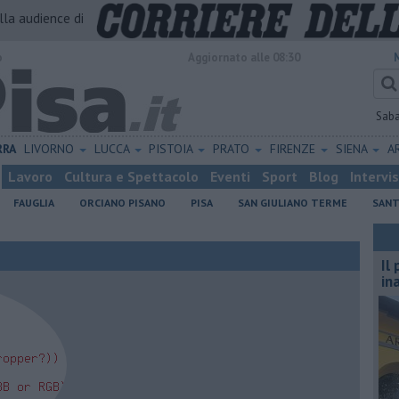
alla audience di
o
Aggiornato alle 08:30
Sab
RRA
LIVORNO
LUCCA
PISTOIA
PRATO
FIRENZE
SIENA
A
Lavoro
Cultura e Spettacolo
Eventi
Sport
Blog
Intervi
FAUGLIA
ORCIANO PISANO
PISA
SAN GIULIANO TERME
SANT
Il
in