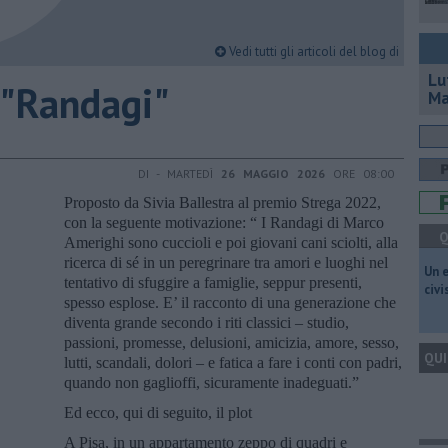
Vedi tutti gli articoli del blog di
Lu
 "Randagi"
Ma
DI - MARTEDÌ
26 MAGGIO 2026
ORE 08:00
Proposto da Sivia Ballestra al premio Strega 2022,
con la seguente motivazione: “ I Randagi di Marco
Q
Amerighi sono cuccioli e poi giovani cani sciolti, alla
ricerca di sé in un peregrinare tra amori e luoghi nel
​Un 
tentativo di sfuggire a famiglie, seppur presenti,
civ
spesso esplose. E’ il racconto di una generazione che
diventa grande secondo i riti classici – studio,
passioni, promesse, delusioni, amicizia, amore, sesso,
QUI
lutti, scandali, dolori – e fatica a fare i conti con padri,
quando non gaglioffi, sicuramente inadeguati.”
Ed ecco, qui di seguito, il plot
A Pisa, in un appartamento zeppo di quadri e