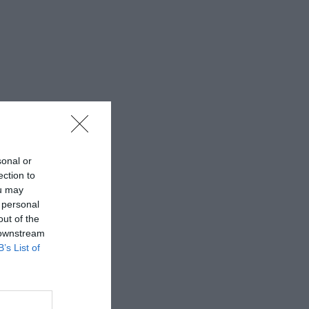
sonal or
ection to
ou may
 personal
out of the
 downstream
B’s List of