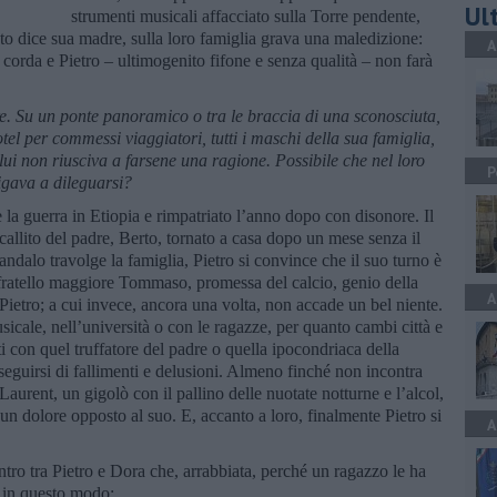
Ult
strumenti musicali affacciato sulla Torre pendente,
to dice sua madre, sulla loro famiglia grava una maledizione:
A
a corda e Pietro – ultimogenito fifone e senza qualità – non farà
e. Su un ponte panoramico o tra le braccia di una sconosciuta,
el per commessi viaggiatori, tutti i maschi della sua famiglia,
lui non riusciva a farsene una ragione. Possibile che nel loro
P
igava a dileguarsi?
e la guerra in Etiopia e rimpatriato l’anno dopo con disonore. Il
allito del padre, Berto, tornato a casa dopo un mese senza il
dalo travolge la famiglia, Pietro si convince che il suo turno è
o fratello maggiore Tommaso, promessa del calcio, genio della
A
Pietro; a cui invece, ancora una volta, non accade un bel niente.
icale, nell’università o con le ragazze, per quanto cambi città e
ti con quel truffatore del padre o quella ipocondriaca della
sseguirsi di fallimenti e delusioni. Almeno finché non incontra
urent, un gigolò con il pallino delle nuotate notturne e l’alcol,
un dolore opposto al suo. E, accanto a loro, finalmente Pietro si
A
tro tra Pietro e Dora che, arrabbiata, perché un ragazzo le ha
e in questo modo: