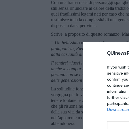
Con una trama ricca di personaggi sgangher
stili senza rinunciare al calore della tradizi
quei fragilissimi legami nati per caso che n
restituisce tutta la complessità di una gene
disposta a darsi per vinta.
Scrive, a proposito di questo romanzo, Mar
“ Un b
ellissimo romanzo di formazione di 
protagonista, Pietro Benati, con tutte le sue
QUInewsPi
dalla casualità di incontri, che come lui 
Il sentirsi “fuori luogo sempre” ed un inde
If you wish 
anche le comparse e i personaggi minori, che 
sensitive in
portano con sé nel loro malessere esistenzi
confirm you
delle generazioni del passato, ma che prend
continue se
La solitudine forzatamente ricercata, nata d
information 
vergogna per le vicissitudini familiari diven
further disc
tenere lontane le delusioni e i fallimenti m
participants
che gli risuona nella mente con la voce mat
Downstream 
della sua vita da studente universitario che 
nell’apparente movimento dei viaggi, nelle
abbandonerà.