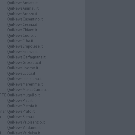
QuiNewsAmiata.it
QuiNewsAnimali.it
QuiNewsArezzo.it
QuiNewsCasentino.it
QuiNewsCecina.it
QuiNewsChianti.it
QuiNewsCuoio.it
QuiNewsElba.it
QuiNewsEmpolese.it
i
QuiNewsFirenze.it
QuiNewsGarfagnana.it
QuiNewsGrosseto.it
QuiNewsLivorno.it
QuiNewsLucca.it
QuiNewsLunigiana.it
QuiNewsMaremma.it
QuiNewsMassaCarrara.it
ATTE
QuiNewsMugello.it
QuiNewsPisa.it
QuiNewsPistoia.it
nari
QuiNewsPrato.it
a
QuiNewsSiena.it
QuiNewsValbisenzio.it
QuiNewsValdarno.it
i
QuiNewsValdelsa.it