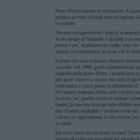
Pietro Benati aspetta di scomparire. A quan
prima o poi tutti i Benati maschi tagliano l
eccezione.
Trovava insopportabile l’idea di scomparir
in un campo di battaglia o davanti a un mot
prima o poi, tagliavano la corda; solo che 
sangue si tramandasse un gene che li obbl
Il primo era stato il nonno, disperso durant
secondo, nel 1988, quello scommettitore inc
mignolo della mano destra. Quando uno scan
alle porte. Invece a svanire nel nulla è su
matematica e unico punto di riferimento di 
Per quanto impegno metta nella carriera mus
nazione, per quanto cerchi di tagliare i pon
madre, la sua vita resta un indecifrabile su
due creature raminghe e confuse come lui: La
e Dora, un’appassionata di film horror con 
accende.
Ed ecco, come ad una festa, avviene l’incon
versato del vino sui pantaloncini, esordisc