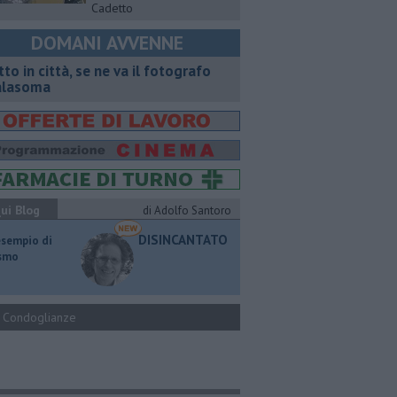
Cadetto
DOMANI AVVENNE
tto in città, se ne va il fotografo
lasoma
ui Blog
di Adolfo Santoro
DISINCANTATO
esempio di
ismo
Condoglianze