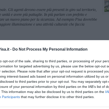
le. Gli agenti devono essere più presenti in giro sul territorio,
 unità e avere più pattuglie. In più parlare con prefetto e
 fare un nuovo piano per la sicurezza. Ad esempio Pisa dovrebbe
aggiore illuminazione e una attività culturale che faccia
imo per le donne alla sera garantendo sicurezza e l'altra è Gli
 portare a casa i giovani magari dopo una serata sopra le righe,
sa.it -
Do Not Process My Personal Information
oi crediamo in una vera e propria città dello sport, coinvolgendo
 Sull'ambiente abbiamo un progetto innovativo per mettere verde
to opt-out of the sale, sharing to third parties, or processing of your per
e di alberi che abbattono le polveri sottili. Sul litorale
formation for targeted advertising by us, please use the below opt-out s
are la sabbia".
r selection. Please note that after your opt-out request is processed y
eing interest-based ads based on personal information utilized by us or
disclosed to third parties prior to your opt-out. You may separately opt-
losure of your personal information by third parties on the IAB’s list of
. This information may also be disclosed by us to third parties on the
IA
Participants
that may further disclose it to other third parties.