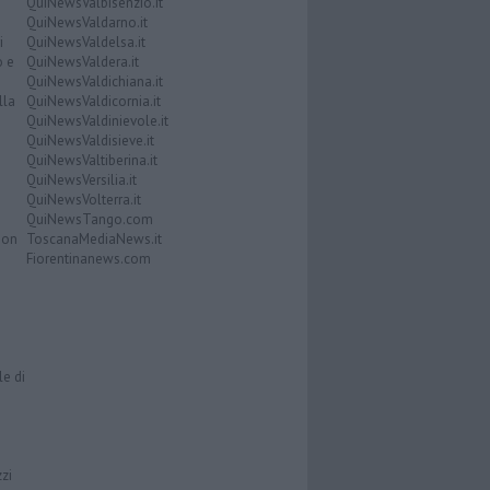
QuiNewsValbisenzio.it
QuiNewsValdarno.it
i
QuiNewsValdelsa.it
o e
QuiNewsValdera.it
QuiNewsValdichiana.it
lla
QuiNewsValdicornia.it
QuiNewsValdinievole.it
QuiNewsValdisieve.it
QuiNewsValtiberina.it
QuiNewsVersilia.it
QuiNewsVolterra.it
QuiNewsTango.com
Don
ToscanaMediaNews.it
Fiorentinanews.com
le di
zzi