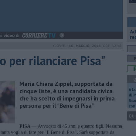
Ad
ra
GIOVEDÌ
10 MAGGIO 2018
ORE 12:18
o per rilanciare Pisa"
Q
Maria Chiara Zippel, supportata da
cinque liste, è una candidata civica
A L
di 
che ha scelto di impegnarsi in prima
Scar
persona per il "Bene di Pisa"
con 
QUI
PISA —
Avvocato di 45 anni e quattro figli. Nessuna
a tanta voglia di fare per "Il Bene di Pisa". Sarà supportata da