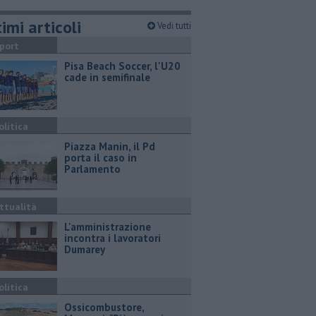
imi articoli
Vedi tutti
port
Pisa Beach Soccer, l'U20
cade in semifinale
olitica
Piazza Manin, il Pd
porta il caso in
Parlamento
ttualità
L'amministrazione
incontra i lavoratori
Dumarey
olitica
Ossicombustore,