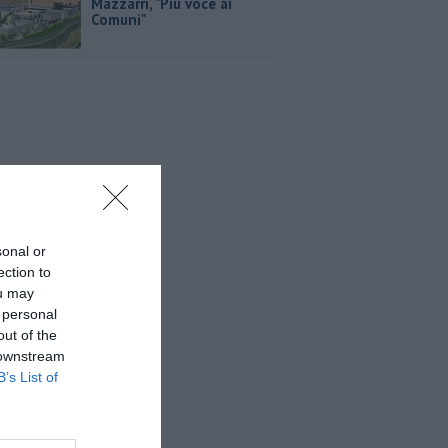
Mazzarri, "Più voce ai
Comuni"
sonal or
ection to
ou may
 personal
out of the
 downstream
B’s List of