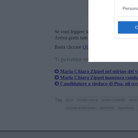
Persona
Se vuoi leggere le notizie principali della T
Arriva gratis tutti i giorni alle 20:00 dirett
Basta cliccare
QUI
Ti potrebbe interessare anche:
Maria Chiara Zippel nel mirino dei v
Maria Chiara Zippel inaugura comitat
Candidature a sindaco di Pisa, gli sce
Tag
pisa
scelta civica
pista ciclabile
zona 
polizia municipale
prefetto
questore