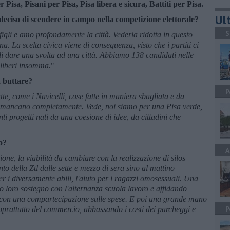
Pisa, Pisani per Pisa, Pisa libera e sicura, Battiti per Pisa.
Ult
ciso di scendere in campo nella competizione elettorale?
S
figli e amo profondamente la città. Vederla ridotta in questo
. La scelta civica viene di conseguenza, visto che i partiti ci
di dare una svolta ad una città. Abbiamo 138 candidati nelle
o liberi insomma.
"
a buttare?
P
tte, come i Navicelli, cose fatte in maniera sbagliata e da
 e mancano completamente. Vede, noi siamo per una Pisa verde,
anti progetti nati da una coesione di idee, da cittadini che
o?
A
one, la viabilità da cambiare con la realizzazione di silos
nto della Ztl dalle sette e mezzo di sera sino al mattino
per i diversamente abili, l'aiuto per i ragazzi omosessuali. Una
o loro sostegno con l'alternanza scuola lavoro e affidando
con una compartecipazione sulle spese. E poi una grande mano
P
 soprattutto del commercio, abbassando i costi dei parcheggi e