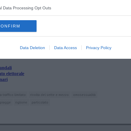
l Data Processing Opt Outs
CONFIRM
oscana iscriviti alla
Newsletter QUInews - ToscanaMedia.
amente nella tua casella di posta.
Data Deletion
Data Access
Privacy Policy
andali
o elettorale
nari
a traffico limitato
rivolta del sette e mezzo
omosessualità
piagge
riglione
particolato