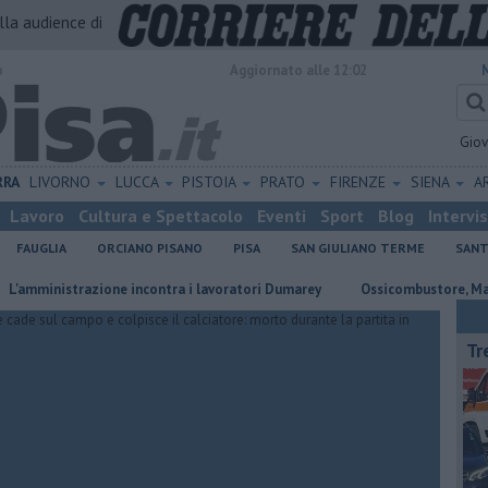
alla audience di
o
Aggiornato alle 12:02
Gio
RRA
LIVORNO
LUCCA
PISTOIA
PRATO
FIRENZE
SIENA
A
Lavoro
Cultura e Spettacolo
Eventi
Sport
Blog
Intervi
FAUGLIA
ORCIANO PISANO
PISA
SAN GIULIANO TERME
SANT
istrazione incontra i lavoratori Dumarey
Ossicombustore, Mazzarri, "P
Tr