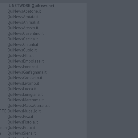
IL NETWORK QuiNews.net
QuiNewsAbetone.it
QuiNewsAmiata.it
QuiNewsAnimali.it
QuiNewsArezzo.it
QuiNewsCasentino.it
QuiNewsCecina.it
QuiNewsChianti.it
QuiNewsCuoio.it
QuiNewsElba.it
i
QuiNewsEmpolese.it
QuiNewsFirenze.it
QuiNewsGarfagnana.it
QuiNewsGrosseto.it
QuiNewsLivorno.it
QuiNewsLucca.it
QuiNewsLunigiana.it
QuiNewsMaremma.it
QuiNewsMassaCarrara.it
ATTE
QuiNewsMugello.it
QuiNewsPisa.it
QuiNewsPistoia.it
nari
QuiNewsPrato.it
a
QuiNewsSiena.it