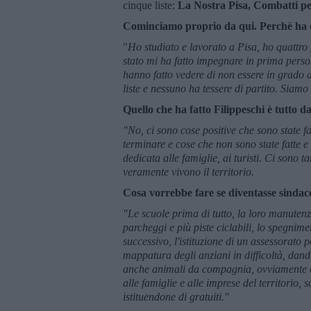
cinque liste:
La Nostra Pisa, Combatti per 
Cominciamo proprio da qui. Perchè ha de
"
Ho studiato e lavorato a Pisa, ho quattro 
stato mi ha fatto impegnare in prima persona
hanno fatto vedere di non essere in grado 
liste e nessuno ha tessere di partito. Siam
Quello che ha fatto Filippeschi è tutto d
"No, ci sono cose positive che sono state fa
terminare e cose che non sono state fatte
dedicata alle famiglie, ai turisti. Ci sono t
veramente vivono il territorio.
Cosa vorrebbe fare se diventasse sindac
"Le scuole prima di tutto, la loro manutenzi
parcheggi e più piste ciclabili, lo spegnime
successivo, l'istituzione di un assessorato 
mappatura degli anziani in difficoltà, dand
anche animali da compagnia, ovviamente 
alle famiglie e alle imprese del territorio,
istituendone di gratuiti."