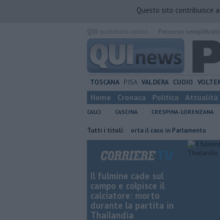
Questo sito contribuisce 
QUI
quotidiano online.
Percorso semplificat
TOSCANA
PISA
VALDERA
CUOIO
VOLTE
Home
Cronaca
Politica
Attualità
CALCI
CASCINA
CRESPINA-LORENZANA
semifinale
Piazza Manin, il Pd porta il caso in Parlamento
Tutti i titoli:
L'ammin
Il fulmine cade sul
campo e colpisce il
calciatore: morto
durante la partita in
Thailandia