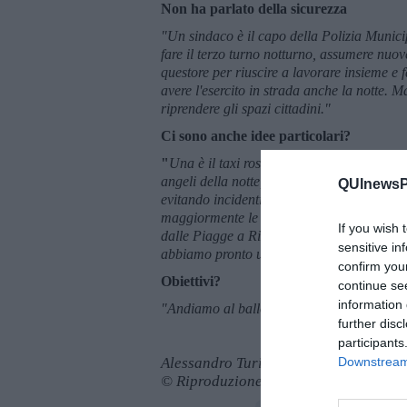
Non ha parlato della sicurezza
"Un sindaco è il capo della Polizia Municipa
fare il terzo turno notturno, assumere nuove
questore per riuscire a lavorare insieme e
avere l'esercito in strada anche la notte. M
riprendere gli spazi cittadini."
Ci sono anche idee particolari?
"
Una è il taxi rosa, un servizio scontatiss
angeli della notte, un servizio che farebbe
QUInewsPi
evitando incidenti e pericoli. Sullo sport p
maggiormente le associazioni
e i bambini.
If you wish 
dalle Piagge a Riglione, con la piantumazion
sensitive in
abbiamo pronto uno studio per fare rigener
confirm you
Obiettivi?
continue se
information 
"Andiamo al ballottaggio e poi vediamo".
further disc
participants
Downstream 
Alessandro Turini
© Riproduzione riservata