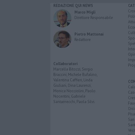
REDAZIONE QUI NEWS
CAT
Cro
Marco Migli
Poli
Direttore Responsabile
Attu
Eco
Cult
Pietro Mattonai
Spo
Redattore
Spet
Inte
Opi
Imp
Collaboratori
Pro
Marcella Bitozzi, Sergio
Braccini, Michele Bufalino,
Valentina Caffieri, Linda
CO
Giuliani, Dina Laurenzi,
Calc
Monica Nocciolini, Paolo
Cas
Nocentini, Gabriele
Cre
Santarnecchi, Paola Silvi.
Faug
Orc
Pisa
San
San
Vec