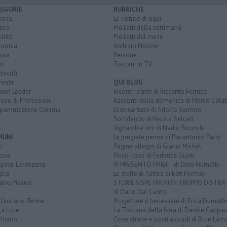
EGORIE
RUBRICHE
naca
Le notizie di oggi
tica
Più Letti della settimana
alità
Più Letti del mese
nomia
Archivio Notizie
ura
Persone
rt
Toscani in TV
tacoli
rviste
QUI BLOG
nion Leader
Incontri d'arte di Riccardo Ferrucci
rese & Professioni
Racconti della domenica di Marco Celat
grammazione Cinema
Disincantato di Adolfo Santoro
Sorridendo di Nicola Belcari
Vignaioli e vini di Nadio Stronchi
MUNI
Le pregiate penne di Pierantonio Pardi
i
Pagine allegre di Gianni Micheli
cina
Psico-cose di Federica Giusti
spina-Lorenzana
VI PRESENTO I MIEI... di Dino Fiumalbi
lia
Le stelle di Astrea di Edit Permay
iano Pisano
STORIE VISPE MA NON TROPPO DISTR
di Dario Dal Canto
 Giuliano Terme
Progettare il benessere di Erica Fiumalbi
ta Luce
La Toscana della birra di Davide Cappan
chiano
Cose strane e posti assurdi di Blue Lam