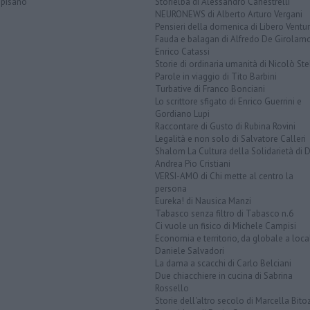
opisano
Storielba di Alessandro Canestrelli
NEURONEWS di Alberto Arturo Vergani
Pensieri della domenica di Libero Ventur
Fauda e balagan di Alfredo De Girolam
Enrico Catassi
Storie di ordinaria umanità di Nicolò Ste
Parole in viaggio di Tito Barbini
Turbative di Franco Bonciani
Lo scrittore sfigato di Enrico Guerrini e
Gordiano Lupi
Raccontare di Gusto di Rubina Rovini
Legalità e non solo di Salvatore Calleri
Shalom La Cultura della Solidarietà di 
Andrea Pio Cristiani
VERSI-AMO di Chi mette al centro la
persona
Eureka! di Nausica Manzi
Tabasco senza filtro di Tabasco n.6
Ci vuole un fisico di Michele Campisi
Economia e territorio, da globale a loca
Daniele Salvadori
La dama a scacchi di Carlo Belciani
Due chiacchiere in cucina di Sabrina
Rossello
Storie dell'altro secolo di Marcella Bito