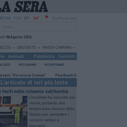
25°
36°
METEO:
PISA
QuiNews.net
vedì
06 Agosto 2026
REZZO
GROSSETO
MASSA CARRARA
ste
Animali
Pubblicità
Contatti
A LUCE
VECCHIANO
VICOPISANO
iù voce ai Comuni"
Pisa Beach Soccer, l'U20 cade in semifinale
Piaz
L'articolo di ieri più letto
e feriti nello schianto sull'Aurelia
L'incidente ha coinvolto più
veicoli, portando alla
temporanea chiusura della
Statale per consentire i
soccorsi sanitari e
meccanici