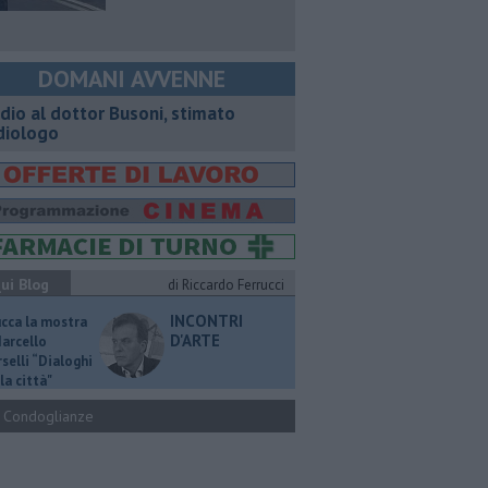
DOMANI AVVENNE
dio al dottor Busoni, stimato
diologo
ui Blog
di Riccardo Ferrucci
INCONTRI
ucca la mostra
D'ARTE
Marcello
selli “Dialoghi
la città"
Condoglianze