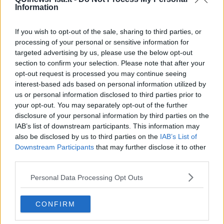
automaticamente il rinnovo contrattuale fino al 2028. L'allenatore
Information
avrebbe manifestato la volontà di intraprendere una nuova
esperienza, mentre il club brianzolo, attraverso le parole
If you wish to opt-out of the sale, sharing to third parties, or
dell'amministratore delegato Mauro
Baldissoni
, ha preso atto della
processing of your personal or sensitive information for
sua decisione. La società lombarda non sembra intenzionata a
targeted advertising by us, please use the below opt-out
procedere con un esonero e punta a una separazione che
section to confirm your selection. Please note that after your
consenta poi di voltare pagina. Sullo sfondo rimangono da definire
opt-out request is processed you may continue seeing
anche alcuni aspetti economici collegati al recente traguardo della
interest-based ads based on personal information utilized by
promozione. Intanto il Monza è su
Gilardino
, ma anche
Juric
per
us or personal information disclosed to third parties prior to
la panchina. In casa nerazzurra prevale comunque la fiducia. Il
your opt-out. You may separately opt-out of the further
club attende gli sviluppi senza particolari preoccupazioni, convinto
disclosure of your personal information by third parties on the
che la situazione possa sbloccarsi a breve e consentire così a
IAB’s list of downstream participants. This information may
Bianco di iniziare ufficialmente il proprio lavoro in vista della nuova
stagione, anche se dietro le quinte è già al lavoro.
also be disclosed by us to third parties on the
IAB’s List of
Downstream Participants
that may further disclose it to other
third parties.
Personal Data Processing Opt Outs
Parallelamente si muove anche il mercato.
Tra i nomi destinati
ad animare l'estate c'è anche quello di Michel
Aebischer
. Il
centrocampista svizzero, reduce dall'esordio al Mondiale 2026 con
CONFIRM
la maglia della Svizzera nel pareggio contro il Qatar, continua ad
attirare l'attenzione di diversi club. In Serie A avrebbero manifestato