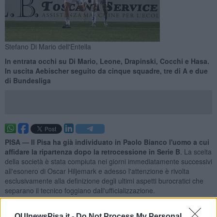
Stefano Di Mario dell'Entella
In entrata occhi su Di Mario, Leone, Drapinski, Cocchi e Hasa.
In uscita Aebischer seguito da cinque squadre, tre di A e due
di Bundesliga
PISA —
Il Pisa ha già individuato in Paolo Bianco l'uomo a cui
affidare la ripartenza dopo la retrocessione in Serie B
. La scelta
della società è stata compiuta nei giorni immediatamente successivi
all'esonero di Oscar Hiljemark e adesso l'attenzione è rivolta
esclusivamente alla definizione degli ultimi aspetti burocratici che
separano il tecnico foggiano dall'ufficializzazione.
La situazione resta legata ai rapporti con il Monza.
Dopo la
promozione in Serie A, infatti, per Bianco è scattato
QUInewsPisa.it -
Do Not Process My Personal