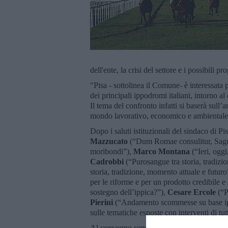
dell'ente, la crisi del settore e i possibili p
"Pisa - sottolinea il Comune- è interessata 
dei principali ippodromi italiani, intorno al 
Il tema del confronto infatti si baserà sull’a
mondo lavorativo, economico e ambientale 
Dopo i saluti istituzionali del sindaco di Pi
Mazzucato
(“Dum Romae consulitur, Sag
moribondi”),
Marco Montana
(“Ieri, ogg
Cadrobbi
(“Purosangue tra storia, tradizion
storia, tradizione, momento attuale e futuro
per le riforme e per un prodotto credibile e
sostegno dell’ippica?”),
Cesare Ercole
(“P
Pierini
(“Andamento scommesse su base ipp
sulle tematiche esposte con interventi di tutt
Al convegno sono invitate le istituzioni (s