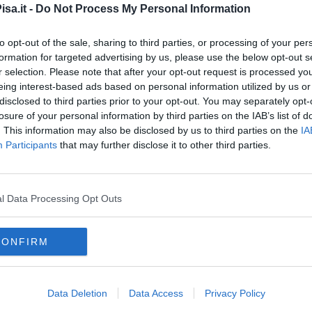
sa.it -
Do Not Process My Personal Information
ociazioni di categoria, degli ippodromi, dei principali assuntori
to opt-out of the sale, sharing to third parties, or processing of your per
formation for targeted advertising by us, please use the below opt-out s
r selection. Please note that after your opt-out request is processed y
eing interest-based ads based on personal information utilized by us or
disclosed to third parties prior to your opt-out. You may separately opt-
losure of your personal information by third parties on the IAB’s list of
oscana iscriviti alla
Newsletter QUInews - ToscanaMedia.
. This information may also be disclosed by us to third parties on the
IA
amente nella tua casella di posta.
Participants
that may further disclose it to other third parties.
l Data Processing Opt Outs
n Rossore"
'ippodromo
sore
CONFIRM
rco naturale di migliarino, san rossore, massaciuccoli
michele conti
, saguntum expugnatur
Data Deletion
Data Access
Privacy Policy