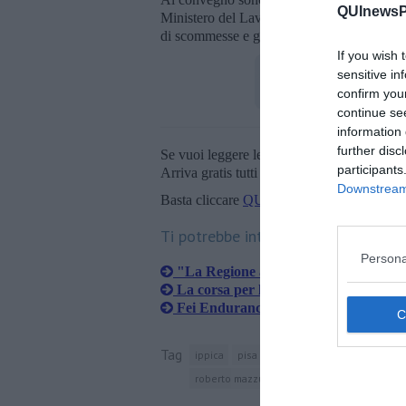
QUInewsPi
Ministero del Lavoro), rappresentanti di ass
di scommesse e giornalisti specializzati.
If you wish 
sensitive in
confirm you
continue se
information 
further disc
Se vuoi leggere le notizie principali della T
participants
Arriva gratis tutti i giorni alle 20:00 dirett
Downstream 
Basta cliccare
QUI
Ti potrebbe interessare anche:
Persona
"La Regione aiuti l'ippodromo di Sa
La corsa per l'Università parte dall
Fei Endurance, 35 nazioni a San Ros
Tag
ippica
pisa
ippodromo san rossore
pa
roberto mazzucato
dum romae consulitur