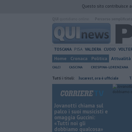
Questo sito contribuisce 
QUI
quotidiano online.
Percorso semplificat
TOSCANA
PISA
VALDERA
CUOIO
VOLTE
Home
Cronaca
Politica
Attualità
CALCI
CASCINA
CRESPINA-LORENZANA
residente
Stojilkovic al Rapid Bucarest, ora è ufficiale
Tutti i titoli:
Takeda con
Jovanotti chiama sul
palco i suoi musicisti e
omaggia Guccini:
«Tutti noi gli
dobbiamo qualcosa»