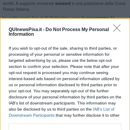
iscritti. A supporto numerosi
steward
e una postazione della Croce
Rossa Italiana.
In undici giorni, fino al 30 Settembre, sono
in programma 11
concorsi
. Si parte oggi con il test di Medicina Veterinaria con 704
candidati. A seguire Medicina e Chirurgia e Odontoiatria e Protesi
QUInewsPisa.it -
Do Not Process My Personal
Information
Dentaria (3 Settembre, 1.257 iscritti), Scienze Motorie (9
Settembre, 498 iscritti), Scienze e tecniche di psicologia clinica e
della salute (13 Settembre, 701 iscritti), Professioni sanitarie (14
If you wish to opt-out of the sale, sharing to third parties, or
Settembre, 2.069 iscritti, Scienze della formazione primaria (17
processing of your personal or sensitive information for
Settembre, 467 iscritti), Specializzazione sostegno scuola infanzia e
targeted advertising by us, please use the below opt-out
Psicologia clinica e della salute (20 Settembre, 136 iscritti), Scienze
section to confirm your selection. Please note that after your
tecniche delle attività motorie preventive e adattate e
opt-out request is processed you may continue seeing
Specializzazione sostegno scuola primaria (23 Settembre),
interest-based ads based on personal information utilized by
Specializzazione sostegno scuola secondaria di primo grado (24
us or personal information disclosed to third parties prior to
Settembre), Specializzazione sostegno scuola secondaria di
your opt-out. You may separately opt-out of the further
secondo grado (30 Settembre).
disclosure of your personal information by third parties on the
IAB’s list of downstream participants. This information may
also be disclosed by us to third parties on the
IAB’s List of
Downstream Participants
that may further disclose it to other
third parties.