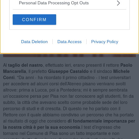
Personal Data Processing Opt Outs
CONFIRM
Data Deletion
Data Access
Privacy Policy
Al
taglio del nastro
, effettuato ieri, erano presenti il rettore
Paolo
Mancarella
, il prefetto
Giuseppe Castaldo
e il sindaco
Michele
Conti
. "Da anni - ha ricordato il primo cittadino - i test universitari
per accedere ad alcuni corsi dell’Ateneo pisano venivano svolti
altrove: prima a Lucca, poi a Pontedera; mi è sempre sembrata
un’occasione persa per Pisa non far conoscere agli studenti, fin da
subito, la città che avevano scelto come probabile sede del loro
percorso di studi e di crescita. Di questo ne ho parlato con il
Rettore con il quale abbiamo condiviso un percorso che ha portato
al risultato di oggi che considero
di fondamentale importanza per
la nostra città è per la sua economia
.I test d’ingresso che
tornano nel Comune di Pisa sono un fatto importante e non