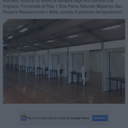
scontato, frutto di un lavoro di squadra degli enti coinvolti che
ringrazio: l’Università di Pisa, l' Ente Parco Naturale Migliarino San
Rossore Massaciuccoli e Alfea, società di gestione dell’ippodromo".