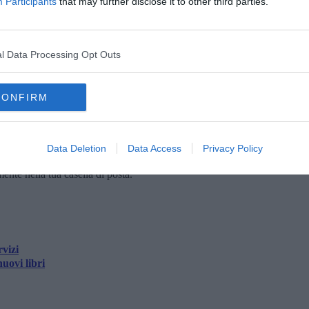
Participants
that may further disclose it to other third parties.
cittadini”.
iunto quota 20.421 (+7% rispetto all’anno precedente), con 4.708
 (+8%), di cui oltre 22.000 relativi alla biblioteca dei ragazzi.
l Data Processing Opt Outs
rato 140.176 accessi e ospitato 94 eventi, tra presentazioni di
cipali poli culturali e di studio della città
.
CONFIRM
Data Deletion
Data Access
Privacy Policy
oscana iscriviti alla
Newsletter QUInews - ToscanaMedia.
amente nella tua casella di posta.
vizi
uovi libri