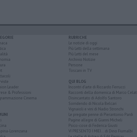
EGORIE
RUBRICHE
naca
Le notizie di oggi
tica
Più Letti della settimana
alità
Più Letti del mese
nomia
Archivio Notizie
ura
Persone
rt
Toscani in TV
tacoli
rviste
QUI BLOG
nion Leader
Incontri d'arte di Riccardo Ferrucci
rese & Professioni
Racconti della domenica di Marco Celat
grammazione Cinema
Disincantato di Adolfo Santoro
Sorridendo di Nicola Belcari
Vignaioli e vini di Nadio Stronchi
MUNI
Le pregiate penne di Pierantonio Pardi
i
Pagine allegre di Gianni Micheli
cina
Psico-cose di Federica Giusti
spina-Lorenzana
VI PRESENTO I MIEI... di Dino Fiumalbi
lia
Le stelle di Astrea di Edit Permay