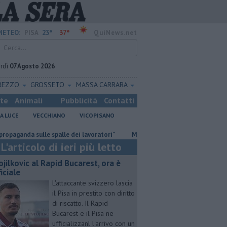
23°
37°
METEO:
PISA
QuiNews.net
rdì
07 Agosto 2026
REZZO
GROSSETO
MASSA CARRARA
ste
Animali
Pubblicità
Contatti
A LUCE
VECCHIANO
VICOPISANO
sulle spalle dei lavoratori"
Misericordie Pisane, Novi confermato pres
L'articolo di ieri più letto
ojilkovic al Rapid Bucarest, ora è
iciale
L'attaccante svizzero lascia
il Pisa in prestito con diritto
di riscatto. Il Rapid
Bucarest e il Pisa ne
ufficializzanl l'arrivo con un