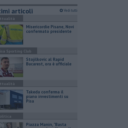
imi articoli
Vedi tutti
ttualità
Misericordie Pisane, Novi
confermato presidente
isa Sporting Club
Stojilkovic al Rapid
Bucarest, ora è ufficiale
ttualità
Takeda conferma il
piano investimenti su
Pisa
olitica
Piazza Manin, "Basta