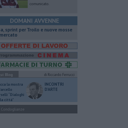
comunicato.
DOMANI AVVENNE
sa, sprint per Troilo e nuove mosse
 mercato
ui Blog
di Riccardo Ferrucci
INCONTRI
ucca la mostra
D'ARTE
Marcello
selli “Dialoghi
la città"
Condoglianze