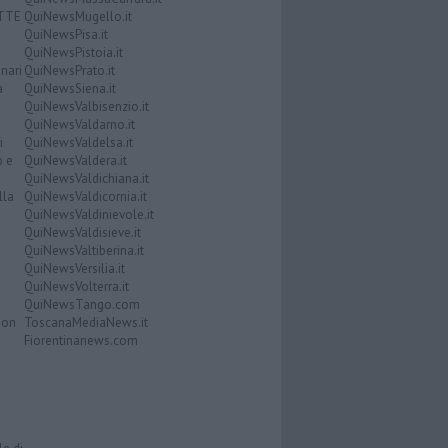
ATTE
QuiNewsMugello.it
QuiNewsPisa.it
QuiNewsPistoia.it
nari
QuiNewsPrato.it
a
QuiNewsSiena.it
QuiNewsValbisenzio.it
QuiNewsValdarno.it
i
QuiNewsValdelsa.it
o e
QuiNewsValdera.it
QuiNewsValdichiana.it
lla
QuiNewsValdicornia.it
QuiNewsValdinievole.it
QuiNewsValdisieve.it
QuiNewsValtiberina.it
QuiNewsVersilia.it
QuiNewsVolterra.it
QuiNewsTango.com
Don
ToscanaMediaNews.it
Fiorentinanews.com