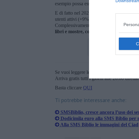
Downstream 
esempio possa essere seguito anche da altri 
E di fatto nel 2025 gli iscritti hanno ragg
utenti attivi (+9%) e 49.203 prestiti annuali
Persona
Complessivamente,
la struttura ha regist
libri e mostre, confermandosi uno dei prin
Se vuoi leggere le notizie principali della T
Arriva gratis tutti i giorni alle 20:00 dirett
Basta cliccare
QUI
Ti potrebbe interessare anche:
SMSBiblio, cresce ancora l’uso dei ser
Dodicimila euro alla SMS Biblio per n
Alla SMS Biblio le immagini del Ciad