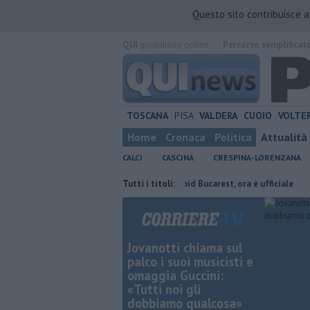
Questo sito contribuisce 
QUI
quotidiano online.
Percorso semplificat
TOSCANA
PISA
VALDERA
CUOIO
VOLTE
Home
Cronaca
Politica
Attualità
CALCI
CASCINA
CRESPINA-LORENZANA
 presidente
Stojilkovic al Rapid Bucarest, ora è ufficiale
Tutti i titoli:
Takeda c
Jovanotti chiama sul
palco i suoi musicisti e
omaggia Guccini:
«Tutti noi gli
dobbiamo qualcosa»