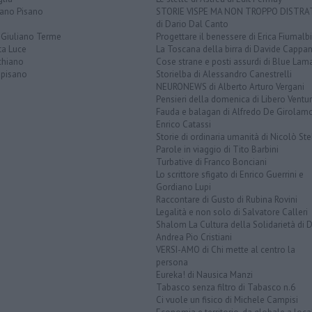
iano Pisano
STORIE VISPE MA NON TROPPO DISTR
di Dario Dal Canto
 Giuliano Terme
Progettare il benessere di Erica Fiumalbi
ta Luce
La Toscana della birra di Davide Cappan
chiano
Cose strane e posti assurdi di Blue Lam
opisano
Storielba di Alessandro Canestrelli
NEURONEWS di Alberto Arturo Vergani
Pensieri della domenica di Libero Ventur
Fauda e balagan di Alfredo De Girolam
Enrico Catassi
Storie di ordinaria umanità di Nicolò Ste
Parole in viaggio di Tito Barbini
Turbative di Franco Bonciani
Lo scrittore sfigato di Enrico Guerrini e
Gordiano Lupi
Raccontare di Gusto di Rubina Rovini
Legalità e non solo di Salvatore Calleri
Shalom La Cultura della Solidarietà di 
Andrea Pio Cristiani
VERSI-AMO di Chi mette al centro la
persona
Eureka! di Nausica Manzi
Tabasco senza filtro di Tabasco n.6
Ci vuole un fisico di Michele Campisi