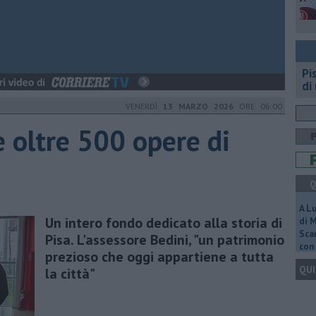
Pi
di
VENERDÌ
13 MARZO 2026
ORE 06:00
 oltre 500 opere di
Q
A L
Un intero fondo dedicato alla storia di
di 
Scar
Pisa. L'assessore Bedini, "un patrimonio
con 
prezioso che oggi appartiene a tutta
QUI
la città"