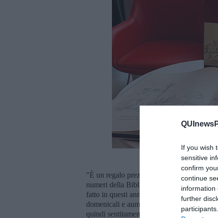
QUInewsPi
If you wish 
sensitive in
confirm you
"È un regalo prezioso per tutti i pisani, ch
continue se
numeri della Biblioteca SMS - ha aggiunto l
information 
fatto in questi anni per ampliare i servizi: 
further disc
domenicali e aumentato il numero di eventi,
participants
quindi sentitamente la famiglia Giglioni pe