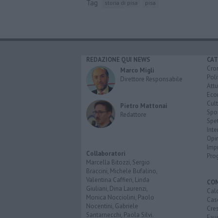
Tag
storia di pisa
pisa
REDAZIONE QUI NEWS
CAT
Cro
Marco Migli
Poli
Direttore Responsabile
Attu
Eco
Cult
Pietro Mattonai
Spo
Redattore
Spet
Inte
Opi
Imp
Collaboratori
Pro
Marcella Bitozzi, Sergio
Braccini, Michele Bufalino,
Valentina Caffieri, Linda
CO
Giuliani, Dina Laurenzi,
Calc
Monica Nocciolini, Paolo
Cas
Nocentini, Gabriele
Cre
Santarnecchi, Paola Silvi.
Faug