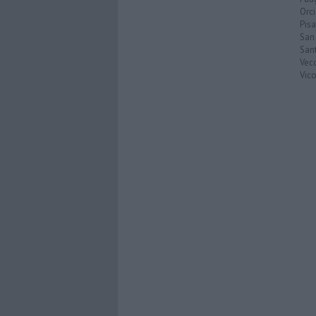
Orc
Pisa
San
San
Vec
Vic