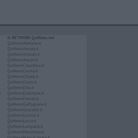
IL NETWORK QuiNews.net
QuiNewsAbetone.it
QuiNewsAmiata.it
QuiNewsAnimali.it
QuiNewsArezzo.it
QuiNewsCasentino.it
QuiNewsCecina.it
QuiNewsChianti.it
QuiNewsCuoio.it
QuiNewsElba.it
i
QuiNewsEmpolese.it
QuiNewsFirenze.it
QuiNewsGarfagnana.it
QuiNewsGrosseto.it
QuiNewsLivorno.it
QuiNewsLucca.it
QuiNewsLunigiana.it
QuiNewsMaremma.it
QuiNewsMassaCarrara.it