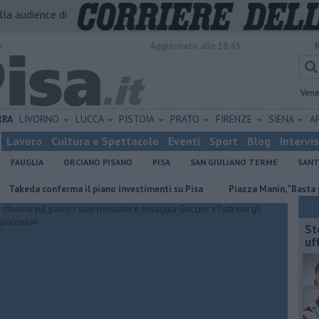
alla audience di
o
Aggiornato alle 18:45
Vene
RRA
LIVORNO
LUCCA
PISTOIA
PRATO
FIRENZE
SIENA
A
Lavoro
Cultura e Spettacolo
Eventi
Sport
Blog
Intervi
FAUGLIA
ORCIANO PISANO
PISA
SAN GIULIANO TERME
SANT
onferma il piano investimenti su Pisa
Piazza Manin, "Basta propaganda 
St
uff