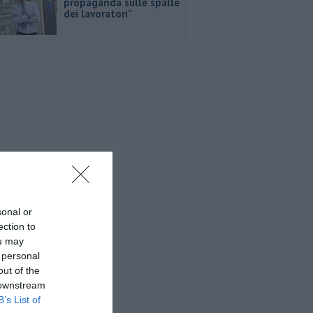
propaganda sulle spalle
dei lavoratori"
sonal or
ection to
ou may
 personal
out of the
 downstream
B’s List of