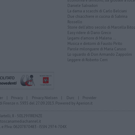
Economia e territorio, da globale a loca
Daniele Salvadori
La dama a scacchi di Carlo Belciani
Due chiacchiere in cucina di Sabrina
Rossello
Storie dell'altro secolo di Marcella Bito
Easy ridere di Dario Greco
Legami d'amore di Malena ...
Musica e dintorni di Fausto Pirìto
Parole milonguere di Maria Caruso
Lo sguardo di Don Armando Zappolini
Leggere di Roberto Cerri
er
|
Privacy
|
Privacy Nielsen
|
Durc
|
Provider
di Firenze n. 5935 del 27.09.2013. Powered by
Aperion.it
Martelli, 8 - 50129 FIRENZE
toscanamediachannel.it
F. e P.Iva: 06207870483 - ISSN 2974-704X