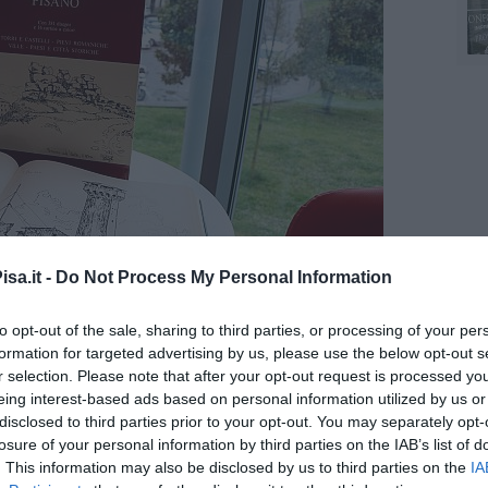
sa.it -
Do Not Process My Personal Information
to opt-out of the sale, sharing to third parties, or processing of your per
formation for targeted advertising by us, please use the below opt-out s
r selection. Please note that after your opt-out request is processed y
e potranno consultare e utilizzare liberamente questo patrimonio. I
eing interest-based ads based on personal information utilized by us or
'assessore - sono in costante crescita anche grazie al lavoro
disclosed to third parties prior to your opt-out. You may separately opt-
abbiamo esteso gli orari di apertura, introdotto aperture
losure of your personal information by third parties on the IAB’s list of
 tra presentazioni di libri, mostre e conferenze. Ringraziamo
. This information may also be disclosed by us to third parties on the
IA
r questo gesto di grande generosità e ci auguriamo che il loro