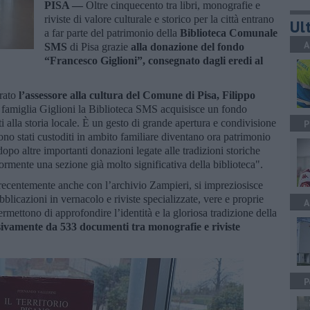
PISA —
Oltre cinquecento tra libri, monografie e
riviste di valore culturale e storico per la città entrano
Ult
a far parte del patrimonio della
Biblioteca Comunale
A
SMS
di Pisa grazie
alla donazione del fondo
“Francesco Giglioni”, consegnato dagli eredi al
arato
l’assessore alla cultura del Comune di Pisa,
Filippo
a famiglia Giglioni la Biblioteca SMS acquisisce un fondo
ti alla storia locale. È un gesto di grande apertura e condivisione
P
 sono stati custoditi in ambito familiare diventano ora patrimonio
 dopo altre importanti donazioni legate alle tradizioni storiche
riormente una sezione già molto significativa della biblioteca".
 recentemente anche con l’archivio Zampieri, si impreziosisce
bblicazioni in vernacolo e riviste specializzate, vere e proprie
A
rmettono di approfondire l’identità e la gloriosa tradizione della
ivamente da 533 documenti tra monografie e riviste
P