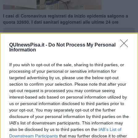
I casi di Coronavirus registrati da inizio epidemia salgono a
quota 32650. I dati sanitari aggiornati alle ultime 24 ore
QUInewsPisa.it -
Do Not Process My Personal
Information
PISA —
Con 34 nuovi contagi accertati nelle ultime 24 ore, i casi di
If you wish to opt-out of the sale, sharing to third parties, or
Coronavirus registrati da inizio epidemia in provincia di Pisa
processing of your personal or sensitive information for
salgono a quota 32650.
targeted advertising by us, please use the below opt-out
I nuovi contagi sono così distribuiti:
10 nella zona Pisana
(Pisa 2,
section to confirm your selection. Please note that after your
Cascina 6, San Giuliano Terme 1, Fauglia 1),
12
in Valdera e Alta
opt-out request is processed you may continue seeing
Val di Cecina
(Pontedera 5, Ponsacco 1, Calcinaia 1, Capannoli 3,
interest-based ads based on personal information utilized by
Palaia 1, Casciana Terme Lari 1) e
12 nel Comprensorio del
us or personal information disclosed to third parties prior to
Cuoio
(Santa Croce sull'Arno 1, San Miniato 6, Castelfranco di
your opt-out. You may separately opt-out of the further
Sotto 3, Montopoli in Val d'Arno 2).
disclosure of your personal information by third parties on the
IAB’s list of downstream participants. This information may
also be disclosed by us to third parties on the
IAB’s List of
Downstream Participants
that may further disclose it to other