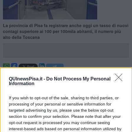
La provincia di Pisa fa registrare anche oggi un tasso di nuovi
contagi superiore ai 100 per 100mila abitanti, il numero più
alto della Toscana
PISA —
Sono
453 i nuovi "casi Covid"
rilevati nell'arco delle
QUInewsPisa.it -
Do Not Process My Personal
ultime 24 ore in
provincia di Pisa
, che dunque registra un tasso
Information
giornaliero di circa
109 nuovi contagi per 100mila abitanti
. Si
tratta del dato quotidiano
più alto della Toscana
, la cui media si
ferma a 91,57 nuovi casi per 100mila abitanti. Nel Pisano è stato
If you wish to opt-out of the sale, sharing to third parties, or
accertato anche un nuovo decesso, relativo ad un uomo di 78 anni.
processing of your personal or sensitive information for
targeted advertising by us, please use the below opt-out
Di seguito il dettaglio delle nuove positività al coronavirus rilevate
section to confirm your selection. Please note that after your
nel Pisano, ripartite per ambito territoriale e
Comuni di residenza
opt-out request is processed you may continue seeing
(per primi quelli con più nuovi casi in rapporto alla popolazione).
interest-based ads based on personal information utilized by