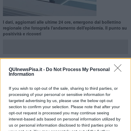
I dati, aggiornati alle ultime 24 ore, emergono dal bollettino
regionale che fotografa l'andamento dell'epidemia. Il punto su
positività e ricoveri
QUInewsPisa.it -
Do Not Process My Personal
PISA —
Tra ieri e oggi in provincia di Pisa sono stati accertati 181
Information
nuovi casi di positività al Covid-19 e si è verificato un decesso
riconducibile al virus. E' quanto emerge dal monitoraggio regionale
che fotografa l'andamento dell'epidemia in Toscana e che a livello
If you wish to opt-out of the sale, sharing to third parties, or
regionale segnala 1846 nuovi contagi distribuiti su 203 comuni.
processing of your personal or sensitive information for
targeted advertising by us, please use the below opt-out
Vediamo la distribuzione in provincia di Pisa:
section to confirm your selection. Please note that after your
opt-out request is processed you may continue seeing
interest-based ads based on personal information utilized by
us or personal information disclosed to third parties prior to
Area Pisana:
San Giuliano terme 25, Calci 4, Santa Luce 1,