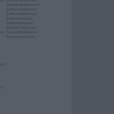
lla
QuiNewsValdicornia.it
QuiNewsValdinievole.it
QuiNewsValdisieve.it
QuiNewsValtiberina.it
QuiNewsVersilia.it
QuiNewsVolterra.it
QuiNewsTango.com
Don
ToscanaMediaNews.it
Fiorentinanews.com
le di
zzi