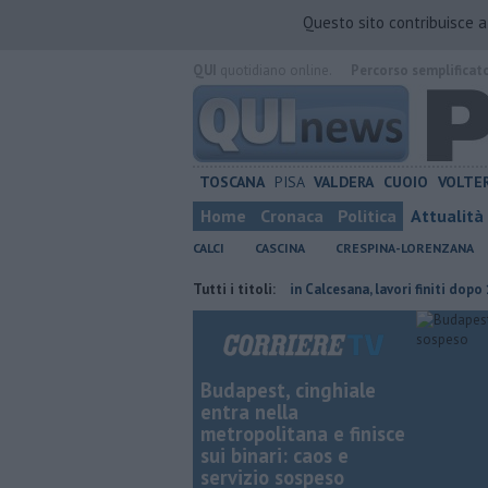
Questo sito contribuisce 
QUI
quotidiano online.
Percorso semplificat
TOSCANA
PISA
VALDERA
CUOIO
VOLTE
Home
Cronaca
Politica
Attualità
CALCI
CASCINA
CRESPINA-LORENZANA
lacci alla fognatura
San Marco in Calcesana, lavori finiti dopo 12 anni
Tutti i titoli:
Budapest, cinghiale
entra nella
metropolitana e finisce
sui binari: caos e
servizio sospeso