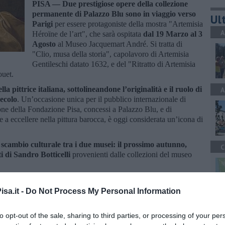
PISA —
Due prestigiose opere della collezione
permanente di Palazzo Blu sono in viaggio verso
Ult
Parigi
per essere protagoniste della mostra "Artemisia
A
Héroïne de l’art", che sarà ospitata
dal 19 Marzo al 3
Agosto
al Museo Jacquemart André. Si tratta di
"Clio, musa della storia", capolavoro di Artemisia
Gentileschi datato 1632, e del "Ritratto di Artemisia
ouet.
la pittrice italiana, sottolineandone l’originalità e il ruolo di
A
secolo
. Un’occasione unica per il pubblico internazionale di
ione della Fondazione Pisa, concessi a Palazzo Blu, e di
re a eccellere nella pittura barocca, è oggi considerata un’icona di
o scambio culturale tra i due musei: il prossimo autunno,
C
i di Sandro Botticelli
provenienti dalle collezioni del museo
sa.it -
Do Not Process My Personal Information
A
to opt-out of the sale, sharing to third parties, or processing of your per