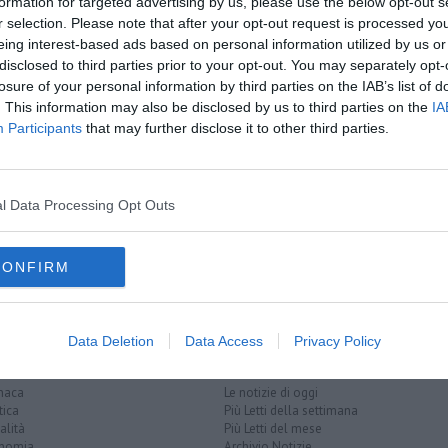
formation for targeted advertising by us, please use the below opt-out s
oscana iscriviti alla
Newsletter QUInews - ToscanaMedia.
r selection. Please note that after your opt-out request is processed y
amente nella tua casella di posta.
eing interest-based ads based on personal information utilized by us or
disclosed to third parties prior to your opt-out. You may separately opt-
losure of your personal information by third parties on the IAB’s list of
. This information may also be disclosed by us to third parties on the
IA
Participants
that may further disclose it to other third parties.
ecord
ra
l Data Processing Opt Outs
ileschi
simon vouet
museo jacquemart-andré
sandro botticelli
CONFIRM
Data Deletion
Data Access
Privacy Policy
EGORIE
RUBRICHE
naca
Le notizie di oggi
tica
Più Letti della settimana
alità
Più Letti del mese
nomia
Archivio Notizie