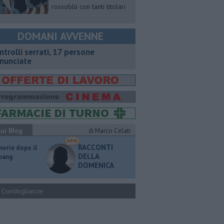
rossoblù con tanti titolari
DOMANI AVVENNE
ntrolli serrati, 17 persone
nunciate
ui Blog
di Marco Celati
RACCONTI
orie dopo il
DELLA
 bang
DOMENICA
Condoglianze