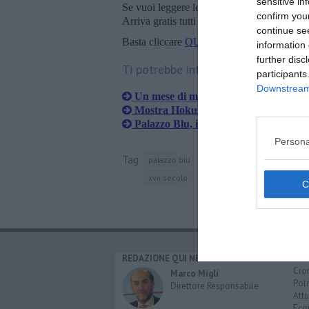
sensitive in
Se vuoi leggere le notizie principali della T
confirm you
Arriva gratis tutti i giorni alle 20:00 dirett
continue se
Basta cliccare
QUI
information 
further disc
Ti potrebbe interessare anche:
participants
Downstream 
Un mese di musica e arte diffusa
Mostra Hokusai chiude con numeri r
Palazzo Blu, il crimine nella letteratu
Persona
Tag
palazzo blu
parigi
pisa
artemisia gent
xvii secolo
REDAZIONE QUI NEWS
CAT
Cro
Marco Migli
Poli
Direttore Responsabile
Attu
Eco