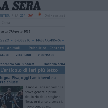
25°
36°
METEO:
PISA
QuiNews.net
enica
09 Agosto 2026
REZZO
GROSSETO
MASSA CARRARA
ste
Animali
Pubblicità
Contatti
A LUCE
VECCHIANO
VICOPISANO
o con i sindacati
Madonna dell'Acqua, nuovi allacci alla fognatura
L'articolo di ieri più letto
logna-Pisa, oggi l'amichevole a
rte chiuse
Bianco e Tedesco verso la
prova generale prima
dell'inizio della stagione.
Nerazzurri ancora senza il
nuovo centravanti,