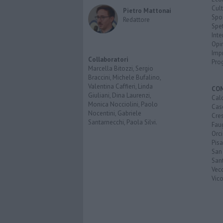
Cult
Pietro Mattonai
Spo
Redattore
Spet
Inte
Opi
Imp
Collaboratori
Pro
Marcella Bitozzi, Sergio
Braccini, Michele Bufalino,
Valentina Caffieri, Linda
CO
Giuliani, Dina Laurenzi,
Calc
Monica Nocciolini, Paolo
Cas
Nocentini, Gabriele
Cre
Santarnecchi, Paola Silvi.
Faug
Orc
Pisa
San
San
Vec
Vic