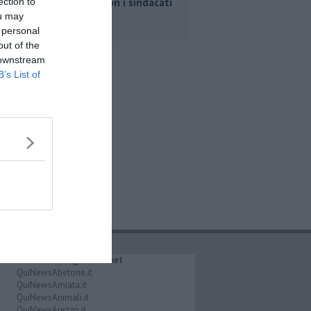
ection to
scontro con i sindacati
ou may
 personal
out of the
 downstream
B’s List of
IL NETWORK QuiNews.net
QuiNewsAbetone.it
QuiNewsAmiata.it
QuiNewsAnimali.it
QuiNewsArezzo.it