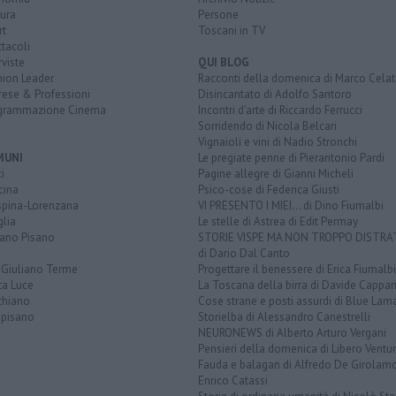
ura
Persone
rt
Toscani in TV
tacoli
rviste
QUI BLOG
nion Leader
Racconti della domenica di Marco Celat
rese & Professioni
Disincantato di Adolfo Santoro
grammazione Cinema
Incontri d'arte di Riccardo Ferrucci
Sorridendo di Nicola Belcari
Vignaioli e vini di Nadio Stronchi
MUNI
Le pregiate penne di Pierantonio Pardi
i
Pagine allegre di Gianni Micheli
cina
Psico-cose di Federica Giusti
spina-Lorenzana
VI PRESENTO I MIEI... di Dino Fiumalbi
lia
Le stelle di Astrea di Edit Permay
iano Pisano
STORIE VISPE MA NON TROPPO DISTR
di Dario Dal Canto
 Giuliano Terme
Progettare il benessere di Erica Fiumalbi
ta Luce
La Toscana della birra di Davide Cappan
chiano
Cose strane e posti assurdi di Blue Lam
opisano
Storielba di Alessandro Canestrelli
NEURONEWS di Alberto Arturo Vergani
Pensieri della domenica di Libero Ventur
Fauda e balagan di Alfredo De Girolam
Enrico Catassi