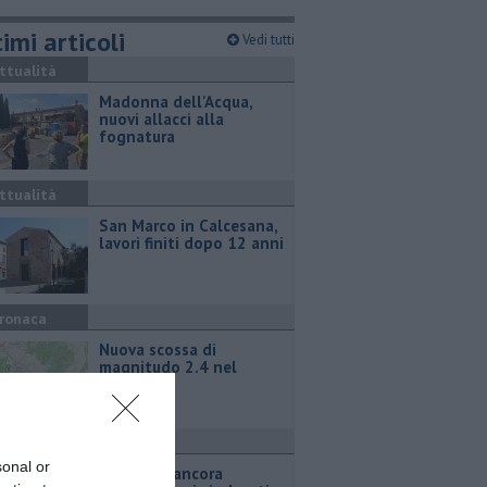
imi articoli
Vedi tutti
ttualità
Madonna dell'Acqua,
nuovi allacci alla
fognatura
ttualità
San Marco in Calcesana,
lavori finiti dopo 12 anni
ronaca
Nuova scossa di
magnitudo 2.4 nel
Pisano
ttualità
sonal or
Takeda, è ancora