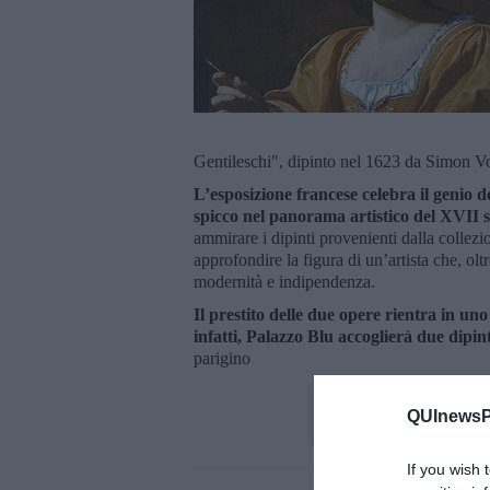
Gentileschi", dipinto nel 1623 da Simon V
L’esposizione francese celebra il genio del
spicco nel panorama artistico del XVII 
ammirare i dipinti provenienti dalla collez
approfondire la figura di un’artista che, olt
modernità e indipendenza.
Il prestito delle due opere rientra in un
infatti, Palazzo Blu accoglierà due dipint
parigino
QUInewsPi
If you wish 