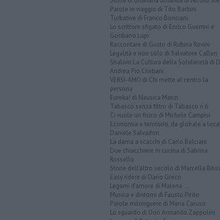
Storie di ordinaria umanità di Nicolò Ste
Parole in viaggio di Tito Barbini
Turbative di Franco Bonciani
Lo scrittore sfigato di Enrico Guerrini e
Gordiano Lupi
Raccontare di Gusto di Rubina Rovini
Legalità e non solo di Salvatore Calleri
Shalom La Cultura della Solidarietà di 
Andrea Pio Cristiani
VERSI-AMO di Chi mette al centro la
persona
Eureka! di Nausica Manzi
Tabasco senza filtro di Tabasco n.6
Ci vuole un fisico di Michele Campisi
Economia e territorio, da globale a loca
Daniele Salvadori
La dama a scacchi di Carlo Belciani
Due chiacchiere in cucina di Sabrina
Rossello
Storie dell'altro secolo di Marcella Bito
Easy ridere di Dario Greco
Legami d'amore di Malena ...
Musica e dintorni di Fausto Pirìto
Parole milonguere di Maria Caruso
Lo sguardo di Don Armando Zappolini