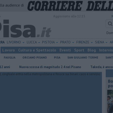
alla audience di
o
Aggiornato alle 12:15
Dom
RRA
LIVORNO
LUCCA
PISTOIA
PRATO
FIRENZE
SIENA
A
Lavoro
Cultura e Spettacolo
Eventi
Sport
Blog
Intervi
FAUGLIA
ORCIANO PISANO
PISA
SAN GIULIANO TERME
SANT
Nuova scossa di magnitudo 2.4 nel Pisano
Takeda, è ancora scontr
Bo
po