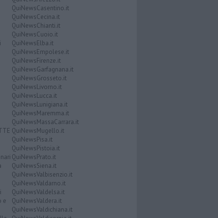
QuiNewsCasentino.it
QuiNewsCecina.it
QuiNewsChianti.it
QuiNewsCuoio.it
i
QuiNewsElba.it
QuiNewsEmpolese.it
QuiNewsFirenze.it
QuiNewsGarfagnana.it
QuiNewsGrosseto.it
QuiNewsLivorno.it
QuiNewsLucca.it
QuiNewsLunigiana.it
QuiNewsMaremma.it
QuiNewsMassaCarrara.it
ATTE
QuiNewsMugello.it
QuiNewsPisa.it
QuiNewsPistoia.it
nari
QuiNewsPrato.it
a
QuiNewsSiena.it
QuiNewsValbisenzio.it
QuiNewsValdarno.it
i
QuiNewsValdelsa.it
o e
QuiNewsValdera.it
QuiNewsValdichiana.it