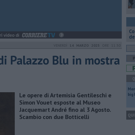
Co
de
VENERDÌ
14 MARZO 2025
ORE 11:30
di Palazzo Blu in mostra
Q
Mem
Le opere di Artemisia Gentileschi e
big
Simon Vouet esposte al Museo
Jacquemart André fino al 3 Agosto.
QUI
Scambio con due Botticelli