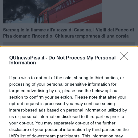
Sterpaglie in fiamme all'altezza di Cascina. I Vigili del Fuoco di
Pisa domano l'incendio. Chiusura temporanea di una corsia
QUInewsPisa.it -
Do Not Process My Personal
Information
PISA —
Un incendio di sterpaglie ha interessato nella tarda
If you wish to opt-out of the sale, sharing to third parties, or
mattinata di oggi la SGC FiPiLi
, all’altezza del Comune di
processing of your personal or sensitive information for
Cascina
, in direzione mare. L’allarme è scattato poco dopo le 12.
targeted advertising by us, please use the below opt-out
Sul posto è intervenuta una squadra dei Vigili del Fuoco di Pisa,
section to confirm your selection. Please note that after your
che ha provveduto a circoscrivere le fiamme e a spegnere il rogo
opt-out request is processed you may continue seeing
prima che potesse estendersi ulteriormente.
interest-based ads based on personal information utilized by
La colonna di fumo sprigionata dalle fiamme ha causato
us or personal information disclosed to third parties prior to
disagi alla circolazione
, costringendo alla chiusura temporanea di
your opt-out. You may separately opt-out of the further
una corsia e provocando rallentamenti nel traffico. Dopo aver
disclosure of your personal information by third parties on the
domato l’incendio, i pompieri hanno proceduto alla bonifica
IAB’s list of downstream participants. This information may