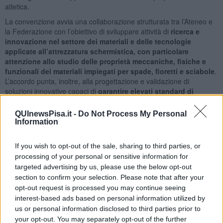
atletica.
La convenzione avvia una collaborazione strutturata tra l’Ateneo e
la Federazione con l’obiettivo di sviluppare attività di
ricerca e
innovazione nel settore dei materiali e delle tecnologie
applicate all’attrezzatura schermistica, con particolare
attenzione allo studio delle proprietà meccaniche, fisiche e
funzionali dei materiali impiegati per spade, fioretti e sciabole
.
L’accordo punta, inoltre, alla progettazione e validazione di
soluzioni innovative capaci di
garantire elevati standard di
sicurezza
,
affidabilità e prestazione per gli atleti
, anche
attraverso
l’individuazione di alternative ai materiali oggi
QUInewsPisa.it -
Do Not Process My Personal
utilizzati
. Un altro obiettivo condiviso riguarda la promozione di
Information
una
maggiore accessibilità economica delle attrezzature
schermistiche
, per favorire una diffusione sempre più ampia della
If you wish to opt-out of the sale, sharing to third parties, or
pratica sportiva. La collaborazione prevede la possibilità di attivare
processing of your personal or sensitive information for
ricerche in collaborazione e conto terzi, laboratori congiunti, tirocini
targeted advertising by us, please use the below opt-out
curriculari e non curriculari, borse di ricerca e di dottorato, contratti
section to confirm your selection. Please note that after your
di apprendistato e percorsi di formazione continua.Ad aprire
opt-out request is processed you may continue seeing
l’incontro sono stati i saluti del Rettore dell’Università di Pisa
interest-based ads based on personal information utilized by
Riccardo Zucchi
e dell’Assessore del Comune di Pisa con delega
us or personal information disclosed to third parties prior to
allo Sport
Frida Scarpa
. Sono intervenuti
Chiara Galletti
, Delegata
your opt-out. You may separately opt-out of the further
del Rettore per le Relazioni con le Imprese,
Renzo Valentini
,