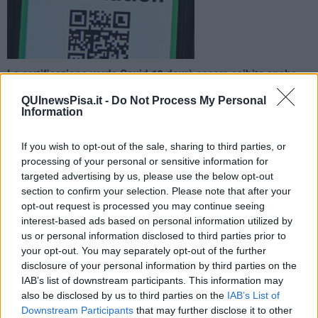
La certificazione verde Covid-19 dovrà essere esibita anche
per accedere al sistema museale di ateneo dell’università di
QUInewsPisa.it -
Do Not Process My Personal
Pisa
Information
If you wish to opt-out of the sale, sharing to third parties, or
processing of your personal or sensitive information for
targeted advertising by us, please use the below opt-out
PISA —
A partire da venerdì 6 Agosto anche per accedere ai musei
section to confirm your selection. Please note that after your
del
Sistema museale di ateneo dell’università di Pisa
e al
opt-out request is processed you may continue seeing
Centro di Ateneo - museo di storia naturale (così come a tutti i
interest-based ads based on personal information utilized by
luoghi della cultura), i visitatori dovranno esibire la
certificazione
us or personal information disclosed to third parties prior to
verde Covid-19
, che attesta l'avvenuta vaccinazione, la negatività
your opt-out. You may separately opt-out of the further
al test
molecolare o antigenico rapido nelle ultime
48 ore
o la
disclosure of your personal information by third parties on the
guarigione dal Covid negli ultimi sei mesi. Lo ricorda l'università di
IAB’s list of downstream participants. This information may
Pisa in una nota, confidando "Nella comprensione e nella
also be disclosed by us to third parties on the
IAB’s List of
collaborazione di tutti".
Downstream Participants
that may further disclose it to other