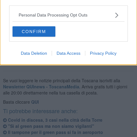
third parties.
La disposizione, precisa l'ateneo, "Non si applica ai soggetti esclusi
per età dalla campagna vaccinale e ai soggetti esenti sulla base di
Personal Data Processing Opt Outs
idonea certificazione medica rilasciata secondo i criteri definiti con
circolare del Ministero della salute".
CONFIRM
Data Deletion
Data Access
Privacy Policy
Se vuoi leggere le notizie principali della Toscana iscriviti alla
Newsletter QUInews - ToscanaMedia.
Arriva gratis tutti i giorni
alle 20:00 direttamente nella tua casella di posta.
Basta cliccare
QUI
Ti potrebbe interessare anche:
Covid in discesa, 3 casi nella città della Torre
"Sì al green pass ma non siamo vigilanti"
Il tampone per il green pass si fa in aeroporto