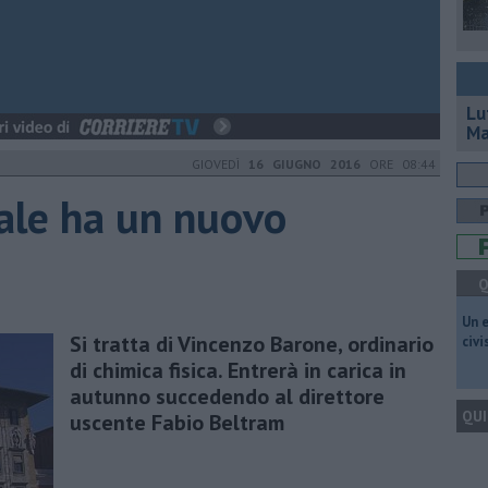
Lu
Ma
GIOVEDÌ
16 GIUGNO 2016
ORE 08:44
ale ha un nuovo
Q
​Un 
Si tratta di Vincenzo Barone, ordinario
civ
di chimica fisica. Entrerà in carica in
autunno succedendo al direttore
QUI
uscente Fabio Beltram