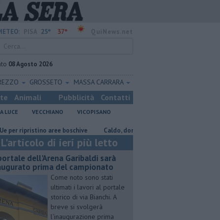
25°
37°
METEO:
PISA
QuiNews.net
ato
08 Agosto 2026
REZZO
GROSSETO
MASSA CARRARA
ste
Animali
Pubblicità
Contatti
A LUCE
VECCHIANO
VICOPISANO
ripristino aree boschive
Caldo, donati ventilatori e acqua al Don Bosco
L'articolo di ieri più letto
 portale dell'Arena Garibaldi sarà
augurato prima del campionato
Come noto sono stati
ultimati i lavori al portale
storico di via Bianchi. A
breve si svolgerà
l'inaugurazione prima