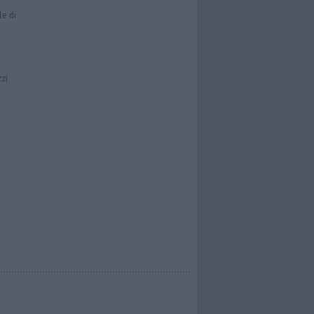
le di
zzi