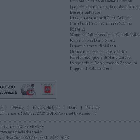
Ci vuole un fisico di Michele Campisi
Economia e territorio, da globale a loca
Daniele Salvadori
La dama a scacchi di Carlo Belciani
Due chiacchiere in cucina di Sabrina
Rossello
Storie dell'altro secolo di Marcella Bito
Easy ridere di Dario Greco
Legami d'amore di Malena ...
Musica e dintorni di Fausto Pirìto
Parole milonguere di Maria Caruso
Lo sguardo di Don Armando Zappolini
Leggere di Roberto Cerri
er
|
Privacy
|
Privacy Nielsen
|
Durc
|
Provider
di Firenze n. 5935 del 27.09.2013. Powered by
Aperion.it
Martelli, 8 - 50129 FIRENZE
toscanamediachannel.it
F. e P.Iva: 06207870483 - ISSN 2974-704X