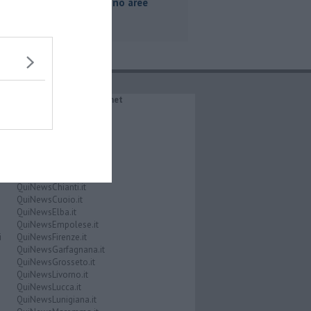
per ripristino aree
boschive
IL NETWORK QuiNews.net
QuiNewsAbetone.it
QuiNewsAmiata.it
QuiNewsAnimali.it
QuiNewsArezzo.it
QuiNewsCasentino.it
QuiNewsCecina.it
QuiNewsChianti.it
QuiNewsCuoio.it
QuiNewsElba.it
QuiNewsEmpolese.it
i
QuiNewsFirenze.it
QuiNewsGarfagnana.it
QuiNewsGrosseto.it
QuiNewsLivorno.it
QuiNewsLucca.it
QuiNewsLunigiana.it