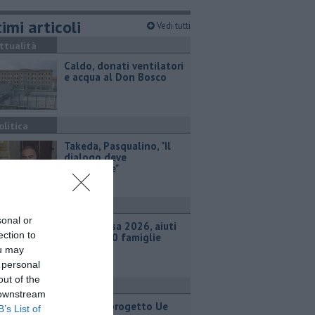
imi articoli
Vedi tutti
ttualità
Caldo, donati ventilatori
e acqua al Don Bosco
olitica
Takeda, Pasqualino, "Il
dialogo deve
continuare"
ttualità
sonal or
Carta Spesa 2026, aiuti
ection to
a oltre 700 famiglie
ou may
 personal
out of the
ttualità
 downstream
Calci nel progetto Ue
B’s List of