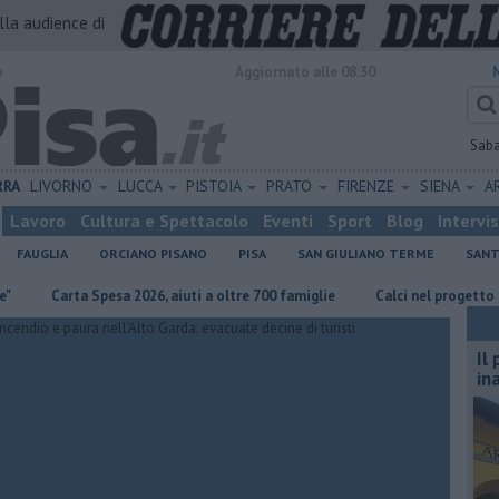
alla audience di
o
Aggiornato alle 08:30
Sab
RRA
LIVORNO
LUCCA
PISTOIA
PRATO
FIRENZE
SIENA
A
Lavoro
Cultura e Spettacolo
Eventi
Sport
Blog
Intervi
FAUGLIA
ORCIANO PISANO
PISA
SAN GIULIANO TERME
SANT
Carta Spesa 2026, aiuti a oltre 700 famiglie
Calci nel progetto Ue per 
Il
in