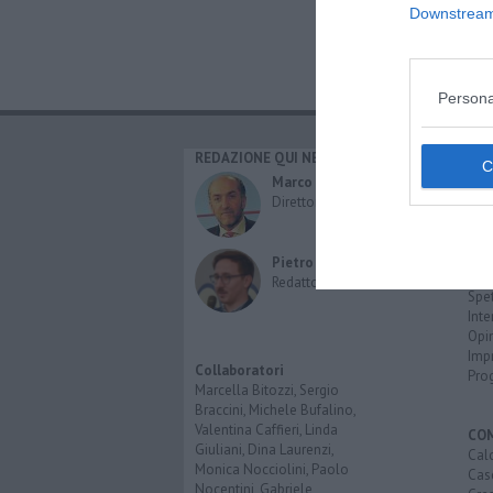
Downstream 
Persona
REDAZIONE QUI NEWS
CAT
Cro
Marco Migli
Poli
Direttore Responsabile
Attu
Eco
Cult
Pietro Mattonai
Spo
Redattore
Spet
Inte
Opi
Imp
Collaboratori
Pro
Marcella Bitozzi, Sergio
Braccini, Michele Bufalino,
Valentina Caffieri, Linda
CO
Giuliani, Dina Laurenzi,
Calc
Monica Nocciolini, Paolo
Cas
Nocentini, Gabriele