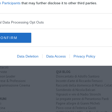
Participants
that may further disclose it to other third parties.
l Data Processing Opt Outs
EGORIE
RUBRICHE
CONFIRM
naca
Le notizie di oggi
tica
Più Letti della settimana
alità
Più Letti del mese
nomia
Archivio Notizie
Data Deletion
Data Access
Privacy Policy
ura
Persone
rt
Toscani in TV
tacoli
rviste
QUI BLOG
nion Leader
Disincantato di Adolfo Santoro
rese & Professioni
Incontri d'arte di Riccardo Ferrucci
grammazione Cinema
Racconti della domenica di Marco Celat
Sorridendo di Nicola Belcari
Vignaioli e vini di Nadio Stronchi
MUNI
Le pregiate penne di Pierantonio Pardi
i
Pagine allegre di Gianni Micheli
cina
Psico-cose di Federica Giusti