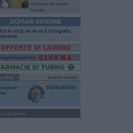
dell'inizio del torneo
Cadetto
DOMANI AVVENNE
tto in città, se ne va il fotografo
lasoma
ui Blog
di Adolfo Santoro
DISINCANTATO
esempio di
ismo
Condoglianze