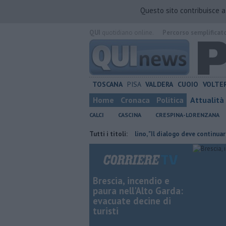
Questo sito contribuisce 
QUI
quotidiano online.
Percorso semplificat
TOSCANA
PISA
VALDERA
CUOIO
VOLTE
Home
Cronaca
Politica
Attualità
CALCI
CASCINA
CRESPINA-LORENZANA
cqua al Don Bosco
Takeda, Pasqualino, "Il dialogo deve continuare"
Tutti i titoli:
Brescia, incendio e
paura nell'Alto Garda:
evacuate decine di
turisti