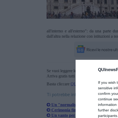
all'interno e all'esterno": da una parte d
dall'altra nella relazione con istituzioni a
QUInewsPi
Se vuoi leggere le notizie principali della T
Arriva gratis tutti i giorni alle 20:00 dirett
If you wish 
Basta cliccare
QUI
sensitive in
confirm you
Ti potrebbe interessare anche:
continue se
information 
Un "normalista" presidente del Cnr
Cerimonia finita, Mattarella pranza 
further disc
Un vanto per la città
participants