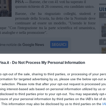
PISA —
Barone, che con 41 voti ha superato il
quorum richiesto di 26 consensi, era candidato unico.
Ult
Barone, che ha ringraziato colleghi, studenti e
A
personale della Scuola, ha detto che la Normale deve
continuare ad essere un modello, "Unendo le forze
unque "Con l'integrazione tra la parte scientifica ed umanistica,
 noi analoghe e nella promozione".
P
sa.it -
Do Not Process My Personal Information
oscana iscriviti alla
Newsletter QUInews - ToscanaMedia.
amente nella tua casella di posta.
A
to opt-out of the sale, sharing to third parties, or processing of your per
formation for targeted advertising by us, please use the below opt-out s
r selection. Please note that after your opt-out request is processed y
eing interest-based ads based on personal information utilized by us or
disclosed to third parties prior to your opt-out. You may separately opt-
A
alla Normale
losure of your personal information by third parties on the IAB’s list of
. This information may also be disclosed by us to third parties on the
IA