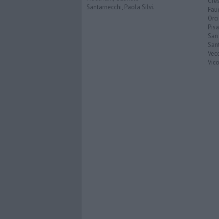
Cre
Santarnecchi, Paola Silvi.
Faug
Orc
Pisa
San
San
Vec
Vic