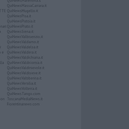
QuiNewsMaremma.it
QuiNewsMassaCarrara.it
ATTE
QuiNewsMugello.it
QuiNewsPisa.it
QuiNewsPistoia.it
nari
QuiNewsPrato.it
a
QuiNewsSiena.it
QuiNewsValbisenzio.it
QuiNewsValdarno.it
i
QuiNewsValdelsa.it
o e
QuiNewsValdera.it
QuiNewsValdichiana.it
lla
QuiNewsValdicornia.it
QuiNewsValdinievole.it
QuiNewsValdisieve.it
QuiNewsValtiberina.it
QuiNewsVersilia.it
QuiNewsVolterra.it
QuiNewsTango.com
Don
ToscanaMediaNews.it
Fiorentinanews.com