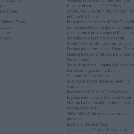
spina-Lorenzana
VI PRESENTO I MIEI... di Dino Fiumalbi
lia
Le stelle di Astrea di Edit Permay
iano Pisano
STORIE VISPE MA NON TROPPO DISTR
di Dario Dal Canto
 Giuliano Terme
Progettare il benessere di Erica Fiumalbi
ta Luce
La Toscana della birra di Davide Cappan
chiano
Cose strane e posti assurdi di Blue Lam
opisano
Storielba di Alessandro Canestrelli
NEURONEWS di Alberto Arturo Vergani
Pensieri della domenica di Libero Ventur
Fauda e balagan di Alfredo De Girolam
Enrico Catassi
Storie di ordinaria umanità di Nicolò Ste
Parole in viaggio di Tito Barbini
Turbative di Franco Bonciani
Lo scrittore sfigato di Enrico Guerrini e
Gordiano Lupi
Raccontare di Gusto di Rubina Rovini
Legalità e non solo di Salvatore Calleri
Shalom La Cultura della Solidarietà di 
Andrea Pio Cristiani
VERSI-AMO di Chi mette al centro la
persona
Eureka! di Nausica Manzi
Tabasco senza filtro di Tabasco n.6