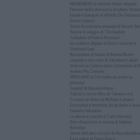
NEURONEWS di Alberto Arturo Vergani
Pensieri della domenica di Libero Ventur
Fauda e balagan di Alfredo De Girolam
Enrico Catassi
Storie di ordinaria umanità di Nicolò Ste
Parole in viaggio di Tito Barbini
Turbative di Franco Bonciani
Lo scrittore sfigato di Enrico Guerrini e
Gordiano Lupi
Raccontare di Gusto di Rubina Rovini
Legalità e non solo di Salvatore Calleri
Shalom La Cultura della Solidarietà di 
Andrea Pio Cristiani
VERSI-AMO di Chi mette al centro la
persona
Eureka! di Nausica Manzi
Tabasco senza filtro di Tabasco n.6
Ci vuole un fisico di Michele Campisi
Economia e territorio, da globale a loca
Daniele Salvadori
La dama a scacchi di Carlo Belciani
Due chiacchiere in cucina di Sabrina
Rossello
Storie dell'altro secolo di Marcella Bito
Easy ridere di Dario Greco