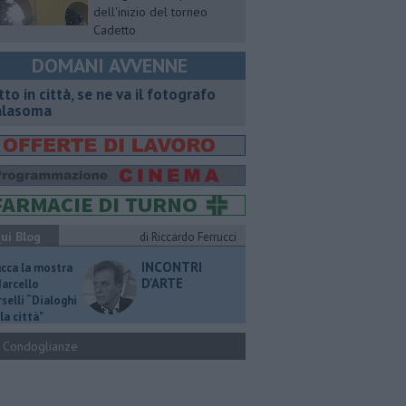
dell'inizio del torneo
Cadetto
DOMANI AVVENNE
tto in città, se ne va il fotografo
lasoma
ui Blog
di Riccardo Ferrucci
INCONTRI
ucca la mostra
D'ARTE
Marcello
selli “Dialoghi
la città"
Condoglianze