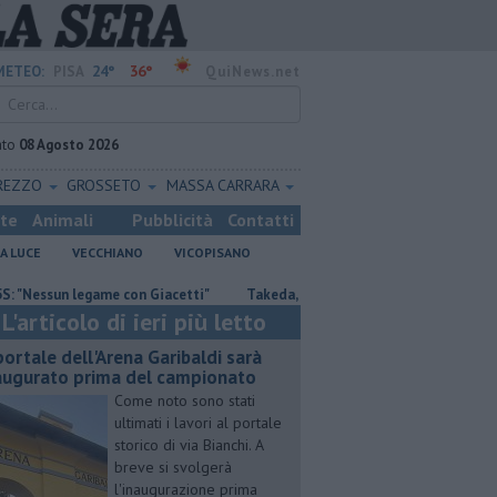
24°
36°
METEO:
PISA
QuiNews.net
ato
08 Agosto 2026
REZZO
GROSSETO
MASSA CARRARA
ste
Animali
Pubblicità
Contatti
A LUCE
VECCHIANO
VICOPISANO
un legame con Giacetti"
Takeda, Pasqualino, "Il dialogo deve continuare
L'articolo di ieri più letto
 portale dell'Arena Garibaldi sarà
augurato prima del campionato
Come noto sono stati
ultimati i lavori al portale
storico di via Bianchi. A
breve si svolgerà
l'inaugurazione prima