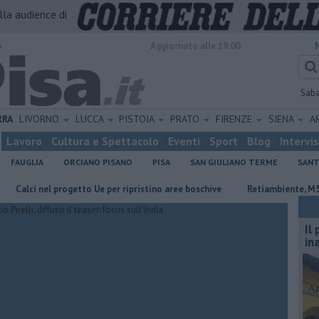
alla audience di
o
Aggiornato alle 19:00
Sab
RRA
LIVORNO
LUCCA
PISTOIA
PRATO
FIRENZE
SIENA
A
Lavoro
Cultura e Spettacolo
Eventi
Sport
Blog
Intervi
FAUGLIA
ORCIANO PISANO
PISA
SAN GIULIANO TERME
SANT
 nel progetto Ue per ripristino aree boschive
Retiambiente, M5S: "Ness
Il
in