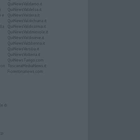
QuiNewsValdarno.it
i
QuiNewsValdelsa.it
o e
QuiNewsValdera.it
QuiNewsValdichiana.it
lla
QuiNewsValdicornia.it
QuiNewsValdinievole.it
QuiNewsValdisieve.it
QuiNewsValtiberina.it
QuiNewsVersilia.it
QuiNewsVolterra.it
QuiNewsTango.com
Don
ToscanaMediaNews.it
Fiorentinanews.com
le di
zzi