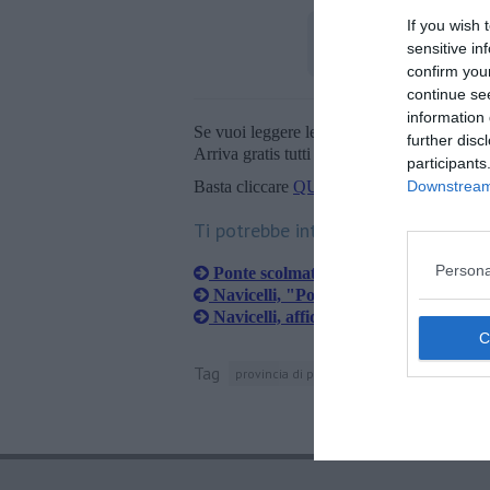
If you wish 
sensitive in
confirm you
continue se
information 
Se vuoi leggere le notizie principali della T
further disc
Arriva gratis tutti i giorni alle 20:00 dirett
participants
Downstream 
Basta cliccare
QUI
Ti potrebbe interessare anche:
Persona
Ponte scolmatore, accordo per il prog
Navicelli, "Port Authority non in grad
Navicelli, affidato il secondo lotto dei 
Tag
provincia di pisa
canale dei navicelli
pi