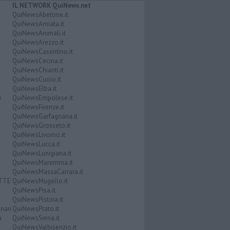
IL NETWORK QuiNews.net
QuiNewsAbetone.it
QuiNewsAmiata.it
QuiNewsAnimali.it
QuiNewsArezzo.it
QuiNewsCasentino.it
QuiNewsCecina.it
QuiNewsChianti.it
QuiNewsCuoio.it
QuiNewsElba.it
i
QuiNewsEmpolese.it
QuiNewsFirenze.it
QuiNewsGarfagnana.it
QuiNewsGrosseto.it
QuiNewsLivorno.it
QuiNewsLucca.it
QuiNewsLunigiana.it
QuiNewsMaremma.it
QuiNewsMassaCarrara.it
ATTE
QuiNewsMugello.it
QuiNewsPisa.it
QuiNewsPistoia.it
nari
QuiNewsPrato.it
a
QuiNewsSiena.it
QuiNewsValbisenzio.it