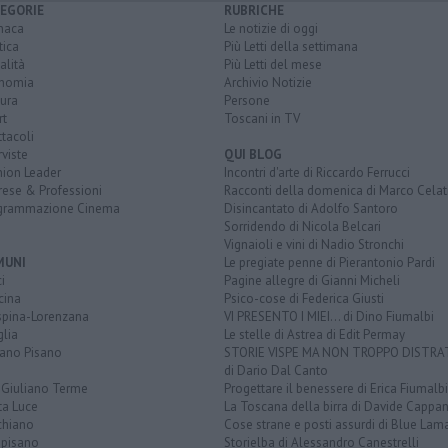
EGORIE
RUBRICHE
naca
Le notizie di oggi
tica
Più Letti della settimana
alità
Più Letti del mese
nomia
Archivio Notizie
ura
Persone
rt
Toscani in TV
tacoli
rviste
QUI BLOG
nion Leader
Incontri d'arte di Riccardo Ferrucci
rese & Professioni
Racconti della domenica di Marco Celat
grammazione Cinema
Disincantato di Adolfo Santoro
Sorridendo di Nicola Belcari
Vignaioli e vini di Nadio Stronchi
MUNI
Le pregiate penne di Pierantonio Pardi
i
Pagine allegre di Gianni Micheli
cina
Psico-cose di Federica Giusti
spina-Lorenzana
VI PRESENTO I MIEI... di Dino Fiumalbi
lia
Le stelle di Astrea di Edit Permay
iano Pisano
STORIE VISPE MA NON TROPPO DISTR
di Dario Dal Canto
 Giuliano Terme
Progettare il benessere di Erica Fiumalbi
ta Luce
La Toscana della birra di Davide Cappan
chiano
Cose strane e posti assurdi di Blue Lam
opisano
Storielba di Alessandro Canestrelli