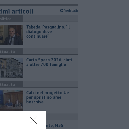
imi articoli
Vedi tutti
olitica
Takeda, Pasqualino, "Il
dialogo deve
continuare"
ttualità
Carta Spesa 2026, aiuti
a oltre 700 famiglie
ttualità
Calci nel progetto Ue
per ripristino aree
boschive
ttualità
Retiambiente, M5S: