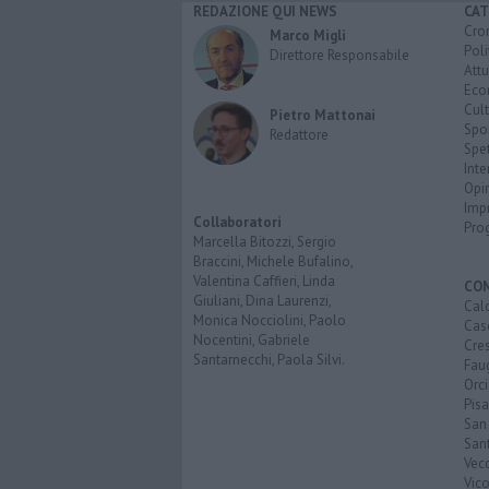
REDAZIONE QUI NEWS
CAT
Cro
Marco Migli
Poli
Direttore Responsabile
Attu
Eco
Cult
Pietro Mattonai
Spo
Redattore
Spet
Inte
Opi
Imp
Collaboratori
Pro
Marcella Bitozzi, Sergio
Braccini, Michele Bufalino,
Valentina Caffieri, Linda
CO
Giuliani, Dina Laurenzi,
Calc
Monica Nocciolini, Paolo
Cas
Nocentini, Gabriele
Cre
Santarnecchi, Paola Silvi.
Faug
Orc
Pisa
San
San
Vec
Vic