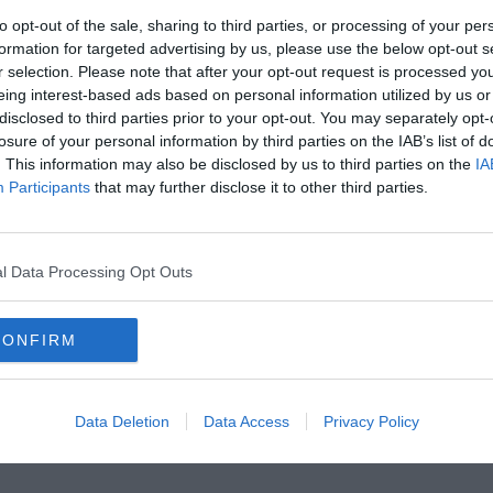
to opt-out of the sale, sharing to third parties, or processing of your per
formation for targeted advertising by us, please use the below opt-out s
r selection. Please note that after your opt-out request is processed y
eing interest-based ads based on personal information utilized by us or
disclosed to third parties prior to your opt-out. You may separately opt-
oscana iscriviti alla
Newsletter QUInews - ToscanaMedia.
losure of your personal information by third parties on the IAB’s list of
amente nella tua casella di posta.
. This information may also be disclosed by us to third parties on the
IA
Participants
that may further disclose it to other third parties.
l Data Processing Opt Outs
etto
o di gestire 30 milioni"
lavori
CONFIRM
sa
livorno
michele conti
pescaggio
palancola
Data Deletion
Data Access
Privacy Policy