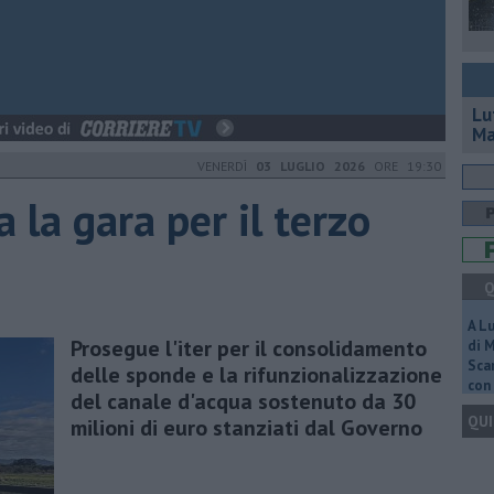
Lu
Ma
VENERDÌ
03 LUGLIO 2026
ORE 19:30
a la gara per il terzo
Q
A L
Prosegue l'iter per il consolidamento
di 
Scar
delle sponde e la rifunzionalizzazione
con 
del canale d'acqua sostenuto da 30
QUI
milioni di euro stanziati dal Governo