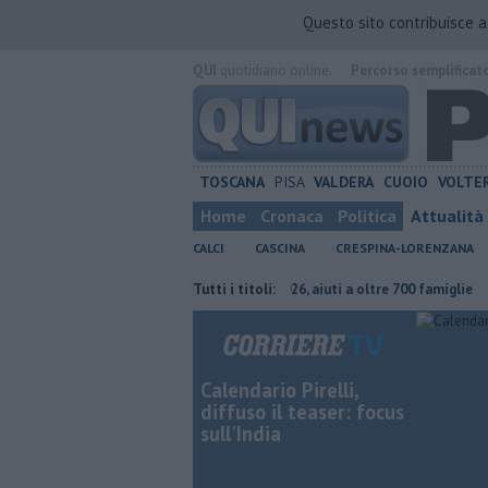
Questo sito contribuisce 
QUI
quotidiano online.
Percorso semplificat
TOSCANA
PISA
VALDERA
CUOIO
VOLTE
Home
Cronaca
Politica
Attualità
CALCI
CASCINA
CRESPINA-LORENZANA
deve continuare"
Carta Spesa 2026, aiuti a oltre 700 famiglie
Tutti i titoli:
Calci
Calendario Pirelli,
diffuso il teaser: focus
sull'India