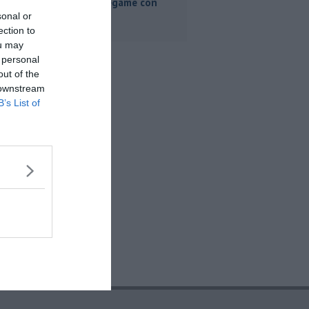
"Nessun legame con
Giacetti"
sonal or
ection to
ou may
 personal
out of the
 downstream
B’s List of