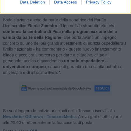
Data Deletion
Data Access
Privacy Policy
destra che parla di sanità pubblica ma non la finanzia
, dall’altra
c’è una Regione che ci crede davvero e continua a investirci".
Soddisfazione anche da parte della senatrice del Partito
Democratico
Ylenia Zambito
. "Una notizia straordinaria, che
conferma la centralità di Pisa nella programmazione della
sanità da parte della Regione
, che porta avanti un impegno
concreto su uno dei più grandi investimenti di edilizia ospedaliera a
livello nazionale - ha commentato - questo nuovo finanziamento
blinda e accelera il percorso per dare a cittadine, cittadini,
personale medico e accademico
un polo ospedaliero-
universitario europeo
, capace di garantire una sanità pubblica,
universale e di altissimo livello".
Se vuoi leggere le notizie principali della Toscana iscriviti alla
Newsletter QUInews - ToscanaMedia.
Arriva gratis tutti i giorni
alle 20:00 direttamente nella tua casella di posta.
Basta cliccare
QUI