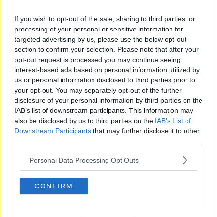
comunità
e conferma la capacità della Regione di continuare a
investire sui territori"
If you wish to opt-out of the sale, sharing to third parties, or
processing of your personal or sensitive information for
targeted advertising by us, please use the below opt-out
section to confirm your selection. Please note that after your
"Con questo provvedimento la Regione stanzia ulteriori 20 milioni di
opt-out request is processed you may continue seeing
euro per il 2026 per
un’opera che è già oltre il 70% di
interest-based ads based on personal information utilized by
avanzamento
- ha spiegato - parliamo di una delle più grandi
us or personal information disclosed to third parties prior to
operazioni di riorganizzazione e potenziamento della sanità
your opt-out. You may separately opt-out of the further
pubblica toscana:
un’infrastruttura strategica non solo per Pisa,
disclosure of your personal information by third parties on the
ma per tutta la Toscana
. Il decreto Aiuti del Governo aveva
IAB’s list of downstream participants. This information may
previsto risorse per questi interventi, ma quelle risorse, a partire da
also be disclosed by us to third parties on the
IAB’s List of
una
tranche
residuale dell'ultimo trimestre 2024, nonché per tutto il
Downstream Participants
that may further disclose it to other
2025, non sono state ancora rese disponibili, senza pensare che
third parties.
per le lavorazioni effettuate a partire dall'anno 2026, con Legge
Finanziaria è stato eliminato il contributo statale originariamente
Personal Data Processing Opt Outs
garantito fino al completamento delle opere originariamente
ammesse al finanziamento stesso. E Il rischio, pertanto, era quello
di rallentare o fermare un cantiere fondamentale".
CONFIRM
"Per questo
la Regione ha scelto di intervenire direttamente
-
ha concluso - mettendo risorse proprie per far andare avanti i lavori
con rapidità. È una differenza politica chiara: da una parte c’è
una