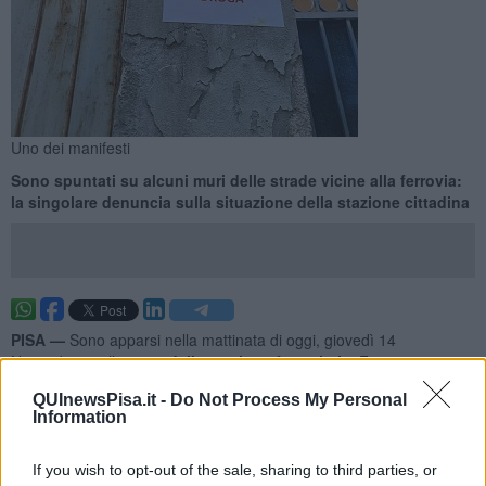
Uno dei manifesti
Sono spuntati su alcuni muri delle strade vicine alla ferrovia:
la singolare denuncia sulla situazione della stazione cittadina
PISA —
Sono apparsi nella mattinata di oggi, giovedì 14
Novembre, nella
zona della stazione ferroviaria
. Forse una
provocazione, da parte di autori che, per il momento, restano
QUInewsPisa.it -
Do Not Process My Personal
ignoti.
Information
Quel che è certo è che, su alcuni muri, sono apparsi dei volantini
con su scritto "
Qui si nasconde la droga
": una specie di
If you wish to opt-out of the sale, sharing to third parties, or
segnaletica verticale, che vorrebbe mettere in guardia passanti e