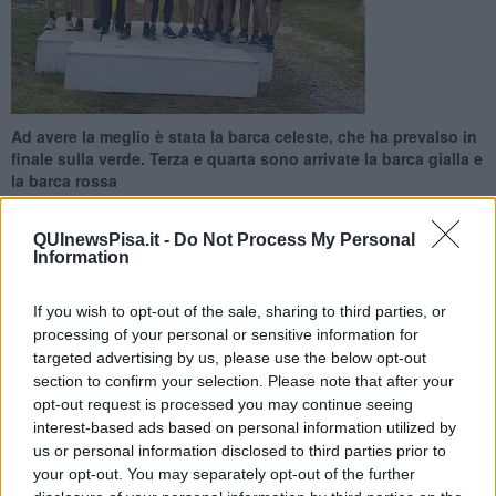
Ad avere la meglio è stata la barca celeste, che ha prevalso in
finale sulla verde. Terza e quarta sono arrivate la barca gialla e
la barca rossa
QUInewsPisa.it -
Do Not Process My Personal
Information
If you wish to opt-out of the sale, sharing to third parties, or
PISA —
Nonostante le previsioni avverse, la XXXII Regata di
processing of your personal or sensitive information for
Sant'Ubaldo si è svolta in un pomeriggio di grazia assoluta.
targeted advertising by us, please use the below opt-out
Equipaggi giovani per le quattro barche storiche che si sono
section to confirm your selection. Please note that after your
contese il trofeo alla memoria di Mario Cini, detto Doga.
opt-out request is processed you may continue seeing
Ad avere la meglio è stata la barca celeste, che ha prevalso in
interest-based ads based on personal information utilized by
finale sulla verde. Terza e quarta sono arrivate la barca gialla e la
us or personal information disclosed to third parties prior to
barca rossa.
your opt-out. You may separately opt-out of the further