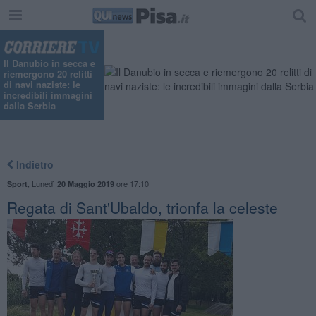
Il Danubio in secca e
riemergono 20 relitti
di navi naziste: le
incredibili immagini
dalla Serbia
Indietro
,
Lunedì
ore 17:10
Sport
20 Maggio 2019
Regata di Sant'Ubaldo, trionfa la celeste