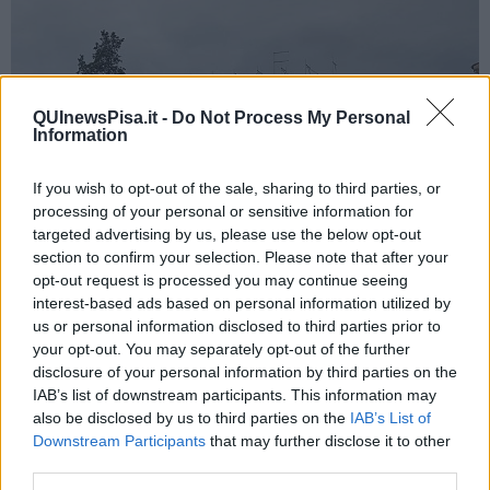
QUInewsPisa.it -
Do Not Process My Personal
Information
If you wish to opt-out of the sale, sharing to third parties, or
processing of your personal or sensitive information for
targeted advertising by us, please use the below opt-out
section to confirm your selection. Please note that after your
opt-out request is processed you may continue seeing
interest-based ads based on personal information utilized by
Il palazzo di Porta a Mare circondato dalle impalcature
us or personal information disclosed to third parties prior to
your opt-out. You may separately opt-out of the further
disclosure of your personal information by third parties on the
IAB’s list of downstream participants. This information may
La domanda è:
era possibile salvare il murale?
Interpellato da
La
also be disclosed by us to third parties on the
IAB’s List of
Nazione
, Ozmo ha dichiarato di essere stato
avvisato della
Downstream Participants
that may further disclose it to other
cancellazione del suo murale a cantiere già iniziato
. Inoltre, ha
third parties.
raccontato ancora l'artista, il curatore del festival Welcome to Pisa
lo avrebbe contattato, avanzando la
richiesta di replicare l'opera