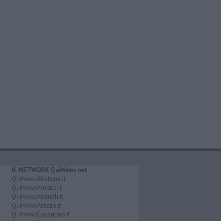
IL NETWORK QuiNews.net
QuiNewsAbetone.it
QuiNewsAmiata.it
QuiNewsAnimali.it
QuiNewsArezzo.it
QuiNewsCasentino.it