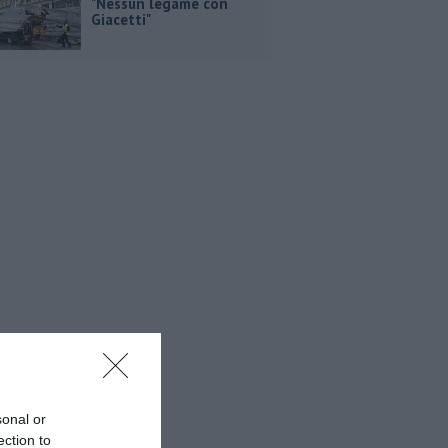
"Nessun legame con
Giacetti"
sonal or
ection to