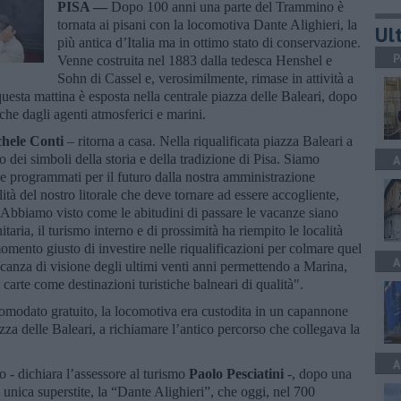
PISA —
Dopo 100 anni una parte del Trammino è
tornata ai pisani con la locomotiva Dante Alighieri, la
Ult
più antica d’Italia ma in ottimo stato di conservazione.
P
Venne costruita nel 1883 dalla tedesca Henshel e
Sohn di Cassel e, verosimilmente, rimase in attività a
uesta mattina è esposta nella centrale piazza delle Baleari, dopo
che dagli agenti atmosferici e marini.
hele Conti
– ritorna a casa. Nella riqualificata piazza Baleari a
dei simboli della storia e della tradizione di Pisa. Siamo
A
i e programmati per il futuro dalla nostra amministrazione
ità del nostro litorale che deve tornare ad essere accogliente,
ti. Abbiamo visto come le abitudini di passare le vacanze siano
aria, il turismo interno e di prossimità ha riempito le località
omento giusto di investire nelle riqualificazioni per colmare quel
A
ncanza di visione degli ultimi venti anni permettendo a Marina,
carte come destinazioni turistiche balneari di qualità".
 comodato gratuito, la locomotiva era custodita in un capannone
zza delle Baleari, a richiamare l’antico percorso che collegava la
A
 - dichiara l’assessore al turismo
Paolo Pesciatini
-, dopo una
 unica superstite, la “Dante Alighieri”, che oggi, nel 700