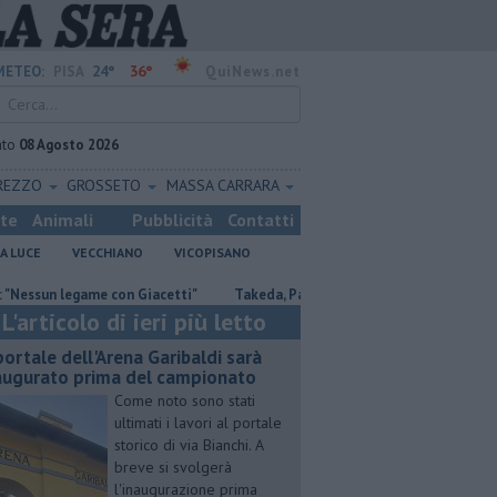
24°
36°
METEO:
PISA
QuiNews.net
ato
08 Agosto 2026
REZZO
GROSSETO
MASSA CARRARA
ste
Animali
Pubblicità
Contatti
A LUCE
VECCHIANO
VICOPISANO
egame con Giacetti"
Takeda, Pasqualino, "Il dialogo deve continuare"
L'articolo di ieri più letto
 portale dell'Arena Garibaldi sarà
augurato prima del campionato
Come noto sono stati
ultimati i lavori al portale
storico di via Bianchi. A
breve si svolgerà
l'inaugurazione prima