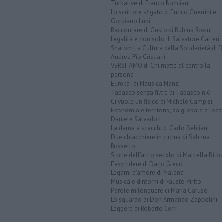
Turbative di Franco Bonciani
Lo scrittore sfigato di Enrico Guerrini e
Gordiano Lupi
Raccontare di Gusto di Rubina Rovini
Legalità e non solo di Salvatore Calleri
Shalom La Cultura della Solidarietà di 
Andrea Pio Cristiani
VERSI-AMO di Chi mette al centro la
persona
Eureka! di Nausica Manzi
Tabasco senza filtro di Tabasco n.6
Ci vuole un fisico di Michele Campisi
Economia e territorio, da globale a loca
Daniele Salvadori
La dama a scacchi di Carlo Belciani
Due chiacchiere in cucina di Sabrina
Rossello
Storie dell'altro secolo di Marcella Bito
Easy ridere di Dario Greco
Legami d'amore di Malena ...
Musica e dintorni di Fausto Pirìto
Parole milonguere di Maria Caruso
Lo sguardo di Don Armando Zappolini
Leggere di Roberto Cerri