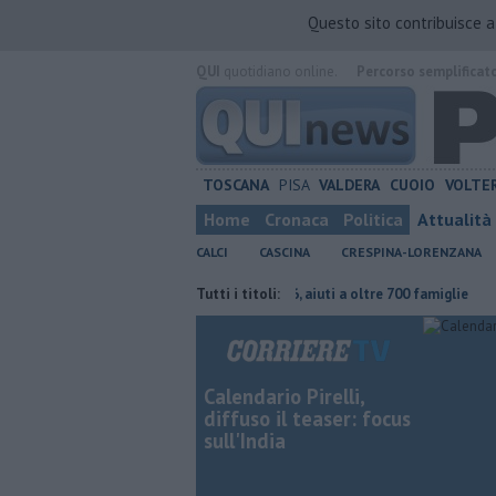
Questo sito contribuisce 
QUI
quotidiano online.
Percorso semplificat
TOSCANA
PISA
VALDERA
CUOIO
VOLTE
Home
Cronaca
Politica
Attualità
CALCI
CASCINA
CRESPINA-LORENZANA
 continuare"
Carta Spesa 2026, aiuti a oltre 700 famiglie
Tutti i titoli:
Calci nel
Calendario Pirelli,
diffuso il teaser: focus
sull'India