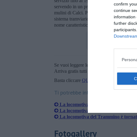
servizio fino al 1921 circa. Le tramvie del
confirm you
servendo in un primo tempo solo per le cave
continue se
mulini di Calci. Poi però la tramvia è stat
information 
sistema tramviario avveniristico per l’epoc
further disc
nome caratteristico".
participants
Downstream 
Persona
Se vuoi leggere le notizie principali della T
Arriva gratis tutti i giorni alle 20:00 dirett
Basta cliccare
QUI
Ti potrebbe interessare anche:
La locomotiva è arrivata a Marina
La locomotiva del Trammino torna a
La locomotiva del Trammino è tornat
Fotogallery