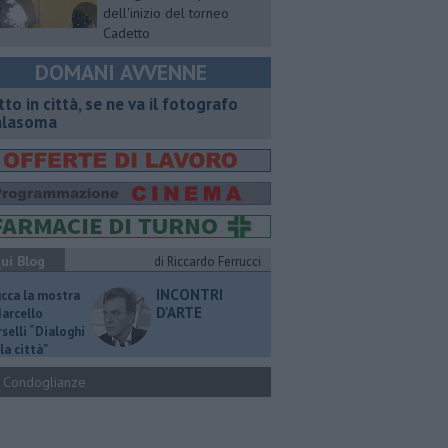
dell'inizio del torneo
Cadetto
DOMANI AVVENNE
tto in città, se ne va il fotografo
lasoma
ui Blog
di Riccardo Ferrucci
INCONTRI
ucca la mostra
D'ARTE
Marcello
selli “Dialoghi
la città"
Condoglianze