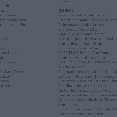
rt
Toscani in TV
tacoli
rviste
QUI BLOG
nion Leader
Incontri d'arte di Riccardo Ferrucci
rese & Professioni
Racconti della domenica di Marco Celat
grammazione Cinema
Disincantato di Adolfo Santoro
Sorridendo di Nicola Belcari
Vignaioli e vini di Nadio Stronchi
MUNI
Le pregiate penne di Pierantonio Pardi
i
Pagine allegre di Gianni Micheli
cina
Psico-cose di Federica Giusti
spina-Lorenzana
VI PRESENTO I MIEI... di Dino Fiumalbi
lia
Le stelle di Astrea di Edit Permay
iano Pisano
STORIE VISPE MA NON TROPPO DISTR
di Dario Dal Canto
 Giuliano Terme
Progettare il benessere di Erica Fiumalbi
ta Luce
La Toscana della birra di Davide Cappan
chiano
Cose strane e posti assurdi di Blue Lam
opisano
Storielba di Alessandro Canestrelli
NEURONEWS di Alberto Arturo Vergani
Pensieri della domenica di Libero Ventur
Fauda e balagan di Alfredo De Girolam
Enrico Catassi
Storie di ordinaria umanità di Nicolò Ste
Parole in viaggio di Tito Barbini