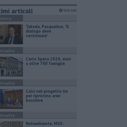
imi articoli
Vedi tutti
olitica
Takeda, Pasqualino, "Il
dialogo deve
continuare"
ttualità
Carta Spesa 2026, aiuti
a oltre 700 famiglie
ttualità
Calci nel progetto Ue
per ripristino aree
boschive
ttualità
Retiambiente, M5S: