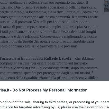
unto, andiamo a ricollocare sul suo originario tracciato. Il
g. Luciano Dué, pisano e grande appassionato della nostra storia,
erche intorno alla locomotiva, e alla ditta Ferrato di Padova che
dato gratuito per esporla alla nostra comunità. Ringrazio i nostri
acciardi e il professor Vasarelli per i suoi studi e il supporto
A distanza di poco tempo, siamo a completare questa piazza con un
 tutti politicamente responsabili della bellezza dei nostri luoghi
interazione e delle relazioni. Conservando e migliorando le nostre
stessi. I nostri luoghi dell'abitare sono il segno tangibile della
esto dobbiamo tutelarli e trasmetterli alle prossime
’assessore ai lavori pubblici
Raffaele Latrofa
– che abbiamo
ccompagnarla a casa, per essere posta proprio sul tracciato
a fino a Marina di Pisa. La locomotiva infatti, dopo un accurato
con trattamenti specifici per proteggerla dagli agenti marini, è
ronamento della riqualificazione della piazza, per essere visibile a
mmino che portava al Litorale, ricostruendo visivamente un pezzo
orio".
sa.it -
Do Not Process My Personal Information
“Dante Alighieri” che oggi è tornata finalmente a casa dopo 100
imo stato di conservazione – afferma il professore
Fabio Vasarelli
to opt-out of the sale, sharing to third parties, or processing of your per
r funzionare qui a Pisa sulle tramvie locali nel 1884. Rimase in
formation for targeted advertising by us, please use the below opt-out s