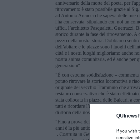
anniversario della morte del poeta, per l'app
ritrovamento è stato possibile grazie al Si
ad Antonio Arcucci che sapeva delle mie ric
l'ha conservata, stipulando con noi un como
uffici, l’architetto Pasqualetti, Guerrazzi, B
storico durante la fase del ritrovamento. 
pezzo della nostra storia. Dobbiamo sentirci
dell’abitare e le piazze sono i luoghi dell'
città e i nostri luoghi miglioriamo anche noi 
nostra anima comunitaria, ed è anche per qu
generazioni".
"È con estrema soddisfazione – commenta l
potuto ritrovare la storica locomotiva e ria
originale del vecchio Trammino che arrivav
restauro conservativo che è stato effettuato 
stata collocata in piazza delle Baleari, a co
tutti e ricordare l’antico percorso del Tra
di storia della nostra città e del nostro territ
QUInewsPi
"Fino a prova del contrario la locomotiva 
anni è la più antica d’Italia, in questo ott
If you wish 
-. Costruita in Germania, venne ordinata pe
sensitive in