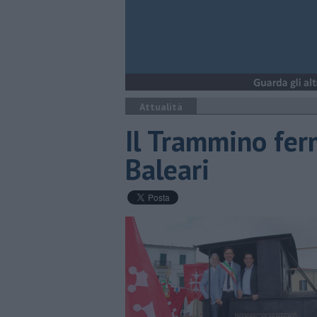
Attualità
Il Trammino fer
Baleari