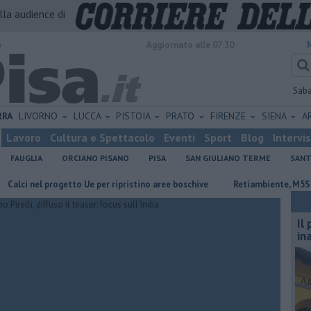
alla audience di
o
Aggiornato alle 07:30
Sab
RRA
LIVORNO
LUCCA
PISTOIA
PRATO
FIRENZE
SIENA
A
Lavoro
Cultura e Spettacolo
Eventi
Sport
Blog
Intervi
FAUGLIA
ORCIANO PISANO
PISA
SAN GIULIANO TERME
SANT
 progetto Ue per ripristino aree boschive
Retiambiente, M5S: "Nessun l
Il
in