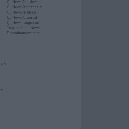
QuiNewsValdisieve.it
QuiNewsValtiberina.it
QuiNewsVersilia.it
QuiNewsVolterra.it
QuiNewsTango.com
Don
ToscanaMediaNews.it
Fiorentinanews.com
le di
zzi