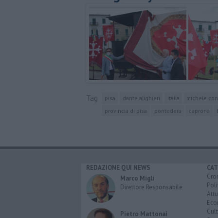
Tag
pisa
dante alighieri
italia
michele con
provincia di pisa
pontedera
caprona
REDAZIONE QUI NEWS
CAT
Cro
Marco Migli
Poli
Direttore Responsabile
Attu
Eco
Cult
Pietro Mattonai