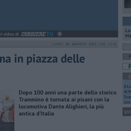
Lu
Ma
LUNEDÌ
02 AGOSTO 2021
ORE 14:42
ma in piazza delle
Q
A L
Dopo 100 anni una parte dello storico
di 
Scar
Trammino è tornata ai pisani con la
con 
locomotiva Dante Alighieri, la più
QUI
antica d’Italia