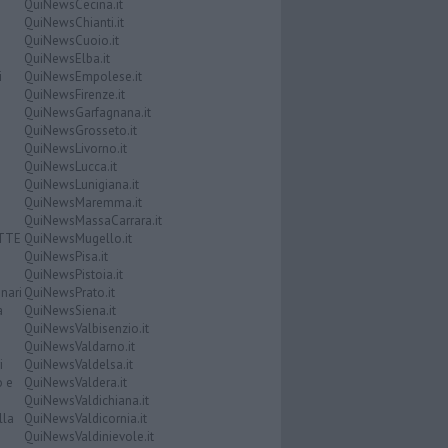
QuiNewsCecina.it
QuiNewsChianti.it
QuiNewsCuoio.it
QuiNewsElba.it
i
QuiNewsEmpolese.it
QuiNewsFirenze.it
QuiNewsGarfagnana.it
QuiNewsGrosseto.it
QuiNewsLivorno.it
QuiNewsLucca.it
QuiNewsLunigiana.it
QuiNewsMaremma.it
QuiNewsMassaCarrara.it
ATTE
QuiNewsMugello.it
QuiNewsPisa.it
QuiNewsPistoia.it
nari
QuiNewsPrato.it
a
QuiNewsSiena.it
QuiNewsValbisenzio.it
QuiNewsValdarno.it
i
QuiNewsValdelsa.it
o e
QuiNewsValdera.it
QuiNewsValdichiana.it
lla
QuiNewsValdicornia.it
QuiNewsValdinievole.it