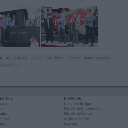
ti
marina di pisa
tirrenia
calambrone
padova
germania nazista
bocca d'arno
EGORIE
RUBRICHE
naca
Le notizie di oggi
tica
Più Letti della settimana
alità
Più Letti del mese
nomia
Archivio Notizie
ura
Persone