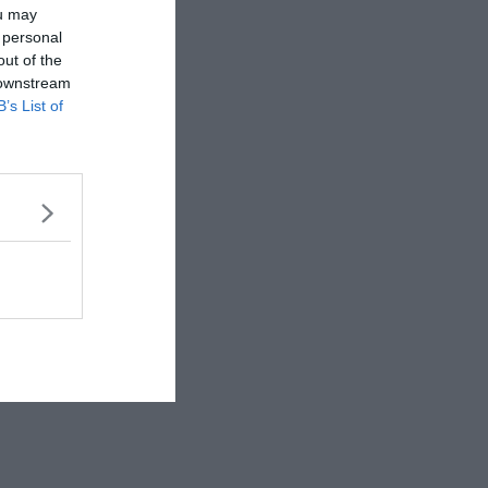
ou may
 personal
out of the
 downstream
B’s List of