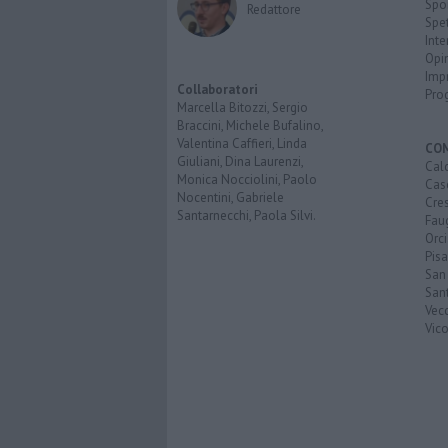
Spo
Redattore
Spet
Inte
Opi
Imp
Collaboratori
Pro
Marcella Bitozzi, Sergio
Braccini, Michele Bufalino,
Valentina Caffieri, Linda
CO
Giuliani, Dina Laurenzi,
Calc
Monica Nocciolini, Paolo
Cas
Nocentini, Gabriele
Cre
Santarnecchi, Paola Silvi.
Faug
Orc
Pisa
San
San
Vec
Vic