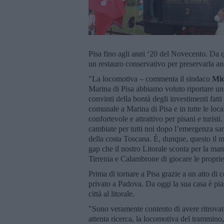
Pisa fino agli anni ‘20 del Novecento. Da q
un restauro conservativo per preservarla an
"La locomotiva – commenta il sindaco
Mic
Marina di Pisa abbiamo voluto riportare uno 
convinti della bontà degli investimenti fatt
comunale a Marina di Pisa e in tutte le local
confortevole e attrattivo per pisani e turis
cambiate per tutti noi dopo l’emergenza sanit
della costa Toscana. È, dunque, questo il m
gap che il nostro Litorale sconta per la ma
Tirrenia e Calambrone di giocare le proprie 
Prima di tornare a Pisa grazie a un atto di
privato a Padova. Da oggi la sua casa è pia
città al litorale.
"Sono veramente contento di avere ritrovato
attenta ricerca, la locomotiva del trammino,