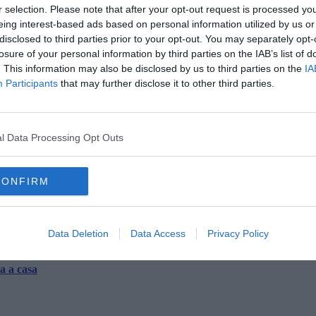
la provincia di Pisa vennero inaugurate per Pontedera e per Calci,
r selection. Please note that after your opt-out request is processed y
 di pietra di Caprona e per andare a macinare il grano verso i
eing interest-based ads based on personal information utilized by us or
a prolungata fino al mare, a Boccadarno, nel 1892 creando un
disclosed to third parties prior to your opt-out. You may separately opt-
a che aveva un parco macchine di sei locomotive, tutte con un
losure of your personal information by third parties on the IAB’s list of
. This information may also be disclosed by us to third parties on the
IA
Participants
that may further disclose it to other third parties.
l Data Processing Opt Outs
oscana iscriviti alla
Newsletter QUInews - ToscanaMedia.
amente nella tua casella di posta.
CONFIRM
Data Deletion
Data Access
Privacy Policy
 Marina
a a casa