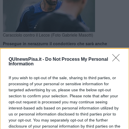
Caracciolo contro il Lecce (Foto Gabriele Masotti)
Prosegue in nerazzurro il condottiero che sarà anche
giocatore bandiera per la prossima stagione sportiva. Tutti i
dettagli
QUInewsPisa.it -
Do Not Process My Personal
Information
If you wish to opt-out of the sale, sharing to third parties, or
processing of your personal or sensitive information for
targeted advertising by us, please use the below opt-out
PISA —
Adesso è ufficiale:
Antonio Caracciolo
rinnova il suo
section to confirm your selection. Please note that after your
contratto con il
Pisa Sporting Club
. La società nerazzurra ha
opt-out request is processed you may continue seeing
formalizzato il prolungamento dell'accordo con il difensore centrale
interest-based ads based on personal information utilized by
e capitano, blindando una delle figure chiave dello spogliatoio.
us or personal information disclosed to third parties prior to
L'accordo formale chiude una trattativa che andava avanti da
your opt-out. You may separately opt-out of the further
diverse settimane: le parti avevano già trovato l'intesa definitiva per
disclosure of your personal information by third parties on the
il prolungamento nei giorni scorsi, subito prima delle vacanze estive