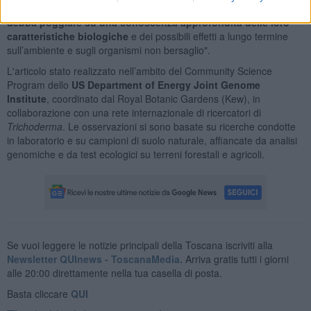
Vegetale - mostrando come
l’impiego di organismi benefici
debba poggiare su una conoscenza approfondita delle loro
caratteristiche biologiche
e dei possibili effetti a lungo termine
sull’ambiente e sugli organismi non bersaglio".
L'articolo stato realizzato nell’ambito del Community Science
Program dello
US Department of Energy Joint Genome
Institute
, coordinato dal Royal Botanic Gardens (Kew), in
collaborazione con una rete internazionale di ricercatori di
Trichoderma
. Le osservazioni si sono basate su ricerche condotte
in laboratorio e su campioni di suolo naturale, affiancate da analisi
genomiche e da test ecologici su terreni forestali e agricoli.
Se vuoi leggere le notizie principali della Toscana iscriviti alla
Newsletter QUInews - ToscanaMedia.
Arriva gratis tutti i giorni
alle 20:00 direttamente nella tua casella di posta.
Basta cliccare
QUI