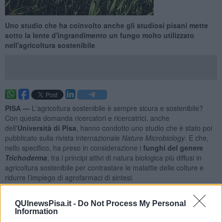
Uno studio che ha coinvolto anche gli studiosi pisani mette
sotto la lente d'ingrandimento un fungo molto utilizzato
nell'agricoltura sostenibile
PISA —
L'agricoltura sostenibile è sempre sicura e sostenibile?
Con questa domanda ricercatori e ricercatrici, anche
dell'
Università di Pisa
, hanno condotto uno studio che è stato poi
pubblicato sulla rivista internazionale
Nature Microbiology
. E che,
nello specifico, ha preso in considerazione i
funghi del genere
Trichoderma
, tra i principi attivi di natura biologica più diffusi in
agricoltura sostenibile per contrastare le malattie delle colture e
ridurre l’impiego di agrofarmaci di sintesi.
Lo studio aiuta infatti a capire perché
Trichoderma
sia così efficace
nel controllo dei patogeni e indica
come distinguere i ceppi più
QUInewsPisa.it -
Do Not Process My Personal
Information
adatti all’uso agricolo da quelli che richiedono maggiore
cautela
. Per farlo, i ricercatori hanno
esaminato 37 specie di