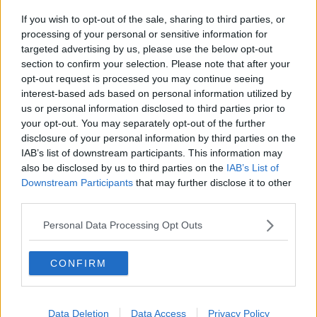
Trichoderma
, valutandone oltre 140 caratteristiche biologiche
If you wish to opt-out of the sale, sharing to third parties, or
legate al metabolismo, alla resistenza agli
stress
ambientali, alla
processing of your personal or sensitive information for
capacità di diffusione e alle strategie riproduttive.
targeted advertising by us, please use the below opt-out
section to confirm your selection. Please note that after your
opt-out request is processed you may continue seeing
interest-based ads based on personal information utilized by
Molte delle specie analizzate sono
micoparassite
: vivono cioè a
us or personal information disclosed to third parties prior to
spese di altri funghi,
la maggior parte dei quali dannosi per le
your opt-out. You may separately opt-out of the further
piante
. Proprio per questa capacità svolgono un ruolo importante
disclosure of your personal information by third parties on the
come agenti di biocontrollo, contribuendo a limitare naturalmente la
IAB’s list of downstream participants. This information may
diffusione delle malattie vegetali. Allo stesso tempo però, le specie
also be disclosed by us to third parties on the
IAB’s List of
analizzate hanno mostrato
una forte variabilità di
Downstream Participants
that may further disclose it to other
comportamento
. Alcune, se non selezionati con attenzione,
third parties.
possono sfruttare condizioni favorevoli e produrre effetti non
previsti, come una diffusione oltre l’area trattata, interferenze con
Personal Data Processing Opt Outs
altri organismi utili o problemi in contesti colturali specifici.
"Questo lavoro contribuisce a
rendere l’agricoltura sostenibile
CONFIRM
non solo più vicina, ma anche più consapevole
- ha spiegato
Sabrina Sarrocco
, docente di Patologia vegetale al Dipartimento di
Scienze agrarie, alimentari e agro-ambientali, da poco nominata
vicepresidente della Società Italiana di Patologia
Data Deletion
Data Access
Privacy Policy