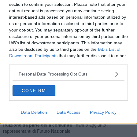
section to confirm your selection. Please note that after your
Secondo Futuro Nazionale, l’intervento rappresenta “un punto di
opt-out request is processed you may continue seeing
svolta fondamentale per il quartiere”, sottolineando come la
interest-based ads based on personal information utilized by
struttura sia stata “spesso oggetto di segnalazioni da parte dei
us or personal information disclosed to third parties prior to
residenti”. Nel progetto illustrato dal gruppo consiliare, al posto del
your opt-out. You may separately opt-out of the further
Newroz dovrebbe sorgere un’area parcheggio insieme a un
disclosure of your personal information by third parties on the
ampliamento del verde pubblico in continuità con il parco delle
IAB’s list of downstream participants. This information may
Concette.
also be disclosed by us to third parties on the
IAB’s List of
“Questa decisione segna un punto di svolta fondamentale per il
Downstream Participants
that may further disclose it to other
quartiere poiché l'eliminazione di questa struttura, spesso oggetto
third parties.
di segnalazioni da parte dei residenti, e la sua trasformazione in
uno spazio finalmente restituito alla collettività rappresentano una
Personal Data Processing Opt Outs
vittoria della legalità, del decoro e dell'ordine pubblico”, hanno detto
i consiglieri.
CONFIRM
Nel comunicato viene inoltre collegato il progetto alla recente
riqualificazione dell’ex chiesa di San Marco in Calcesana. “
Il
recupero di questo immobile e il progetto di riqualificazione
dell’area del Newroz dimostrano una visione coerente:
Data Deletion
Data Access
Privacy Policy
restituire l'intero asse cittadino alla legalità, alla bellezza e alla
fruizione da parte della comunità
”, hanno aggiunto i
rappresentanti di Futuro Nazionale.