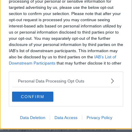
Non è invece scattato il seggio per Sinistra Civica Ecologista,
processing of your personal or sensitive information for
nonostante le oltre 5mila preferenze personali del capolista
Paolo
targeted advertising by us, please use the below opt-out
Malacarne
e neppure per Italia Viva+Europa.
section to confirm your selection. Please note that after your
opt-out request is processed you may continue seeing
Nel centrodestra arriva in Consiglio Regionale
Elena Meini ( Lega
interest-based ads based on personal information utilized by
)
con 5600 preferenze personali.
us or personal information disclosed to third parties prior to
Non sono invece scattati i seggi nè per Fratelli di'Italia ( Bagnoli e
your opt-out. You may separately opt-out of the further
Petrucci hanno raccolto più di quattromila preferenze personali a
disclosure of your personal information by third parties on the
testa ) nè per il M5s ( Lauricella e De Biasi con oltre mille voti
IAB’s list of downstream participants. This information may
personali ) ma, a livello regionale, è stata eletta come candidata
also be disclosed by us to third parties on the
IAB’s List of
presidente la cascinese
Irene Galletti, consigliera uscente.
Downstream Participants
that may further disclose it to other
Eletta anche la candidata presidente del centrodestra
Susanna
third parties.
Ceccardi,
che però ha già fatto sapere che lascerà il seggio per
dedicarsi all'impegno da europarlamentare.
Personal Data Processing Opt Outs
CONFIRM
Data Deletion
Data Access
Privacy Policy
Se vuoi leggere le notizie principali della Toscana iscriviti alla