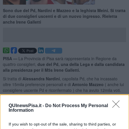
Sono due del Pd, Nardini e Mazzeo e la leghista Meini. Si tratta
di due consiglieri uscenti e di un nuovo ingresso. Rieletta
anche Irene Galletti
PISA —
La Provincia di Pisa sarà rappresentata in Regione da
quattro consiglieri,
due del Pd, una della Lega e dalla candidata
alla presidenza per il M5s Irene Galletti.
Si tratta di
Alessandra Nardini
, capolista Pd, che ha incassato
oltre 15mila preferenze personali e di
Antonio Mazzeo
( anche lui
consigliere uscente Pd e riconfermato ) che ha avuto 12mila voti.
QUInewsPisa.it -
Do Not Process My Personal
Information
Nel Pd seguono a distanza
Andrea Pieroni, Barbara Frosini e
Giancarlo Lunardi.
If you wish to opt-out of the sale, sharing to third parties, or