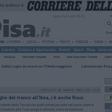
alla audience di
o
Aggiornato alle 08:30
Gio
RRA
LIVORNO
LUCCA
PISTOIA
PRATO
FIRENZE
SIENA
A
Lavoro
Cultura e Spettacolo
Eventi
Sport
Blog
Intervi
FAUGLIA
ORCIANO PISANO
PISA
SAN GIULIANO TERME
SANT
glio da record con 719mila viaggiatori
Calciomercato Pisa, porte scorrev
MERCOLEDÌ
05 MARZO 2014
ORE 10:00
lio del tronco all'Ikea, c'è anche Rossi
residente della Toscana tra quelli entrati per primi nel nuovo store di
Q
. Colazione alle 7 con aringa e salmone, come da tradizione