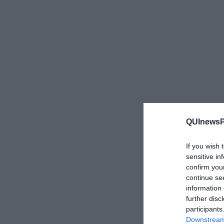
QUInewsPi
If you wish 
sensitive in
confirm you
continue se
information 
further disc
participants
Downstream 