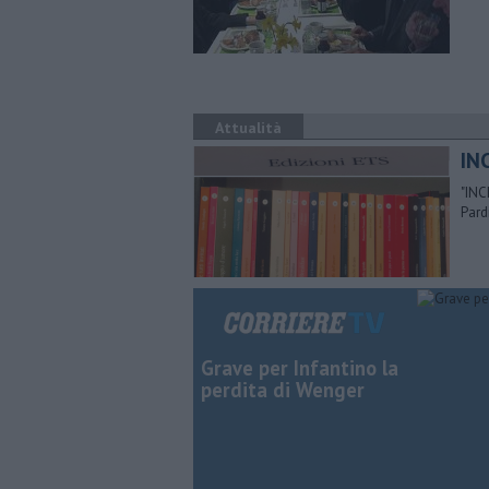
Attualità
INC
"INC
Pard
Grave per Infantino la
perdita di Wenger