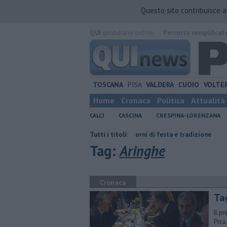
Questo sito contribuisce 
QUI
quotidiano online.
Percorso semplificat
TOSCANA
PISA
VALDERA
CUOIO
VOLTE
Home
Cronaca
Politica
Attualità
CALCI
CASCINA
CRESPINA-LORENZANA
Genova
San Casciano, dieci giorni di festa e tradizione
Tutti i titoli:
Galilei, Lu
Tag:
Aringhe
Cronaca
Tag
Il p
Pisa