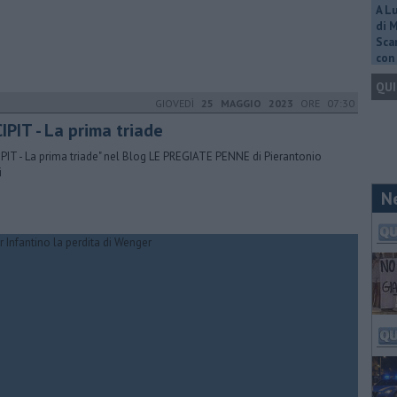
A L
di 
Scar
con 
QUI
GIOVEDÌ
25 MAGGIO 2023
ORE 07:30
IPIT - La prima triade
IPIT - La prima triade" nel Blog LE PREGIATE PENNE di Pierantonio
i
N