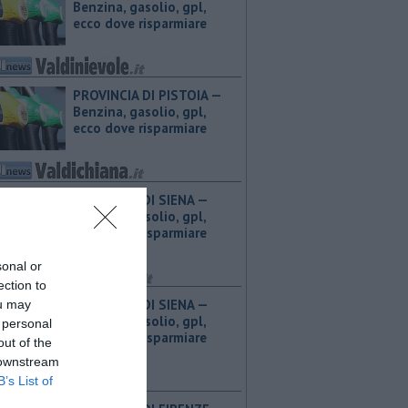
Benzina, gasolio, gpl,
ecco dove risparmiare
PROVINCIA DI PISTOIA — ​
Benzina, gasolio, gpl,
ecco dove risparmiare
PROVINCIA DI SIENA — ​
Benzina, gasolio, gpl,
ecco dove risparmiare
sonal or
ection to
PROVINCIA DI SIENA — ​
ou may
Benzina, gasolio, gpl,
 personal
ecco dove risparmiare
out of the
 downstream
B’s List of