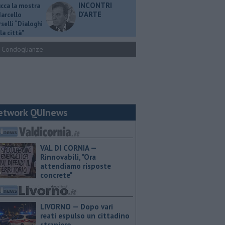
INCONTRI
ucca la mostra
D'ARTE
Marcello
selli “Dialoghi
la città"
Condoglianze
etwork QUInews
VAL DI CORNIA —
Rinnovabili, "Ora
attendiamo risposte
concrete"
LIVORNO — Dopo vari
reati espulso un cittadino
straniero