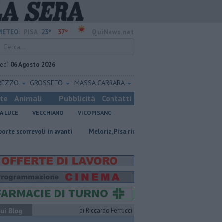
23°
37°
METEO:
PISA
QuiNews.net
vedì
06 Agosto 2026
REZZO
GROSSETO
MASSA CARRARA
ste
Animali
Pubblicità
Contatti
A LUCE
VECCHIANO
VICOPISANO
oli in avanti
Meloria, Pisa rinnova l'amicizia con Genova
San Casc
ui Blog
di Riccardo Ferrucci