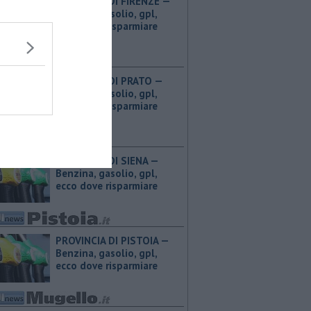
PROVINCIA DI FIRENZE — ​
Benzina, gasolio, gpl,
ecco dove risparmiare
PROVINCIA DI PRATO — ​
Benzina, gasolio, gpl,
ecco dove risparmiare
PROVINCIA DI SIENA — ​
Benzina, gasolio, gpl,
ecco dove risparmiare
PROVINCIA DI PISTOIA — ​
Benzina, gasolio, gpl,
ecco dove risparmiare