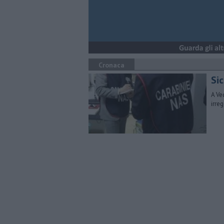
Cronaca
Si
A Ve
irre