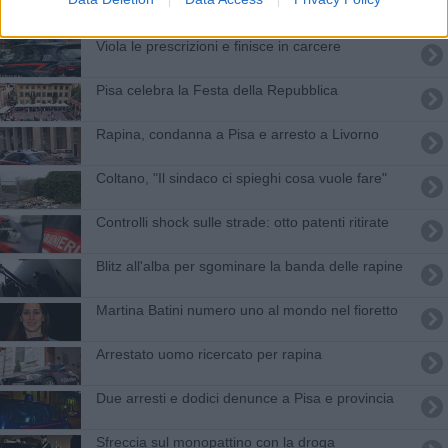
Carabinieri, la città celebra i 212 anni dell'Arma
Viola le prescrizioni e finisce in carcere
Pisa celebra la Festa della Repubblica
Rapina, condanna a Pisa e arresto a Livorno
Coltano, "Il sindaco ci spieghi cosa vuole fare"
Controlli shock sulle strade: otto patenti ritirate
Blitz all'alba per sgominare la banda delle rapine
Martina Batini numero uno al mondo nel fioretto
Arrestato uomo ricercato per rapina
Due arresti e dodici denunce a Pisa e provincia
Sfreccia sul monopattino con la droga