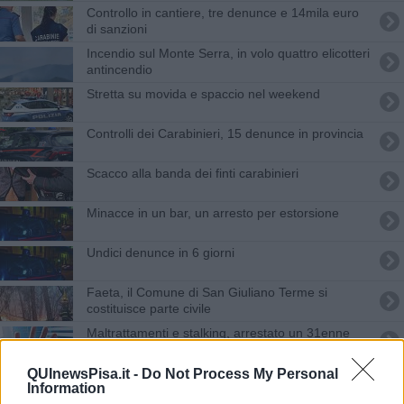
Controllo in cantiere, tre denunce e 14mila euro
di sanzioni
Incendio sul Monte Serra, in volo quattro elicotteri
antincendio
Stretta su movida e spaccio nel weekend
Controlli dei Carabinieri, 15 denunce in provincia
Scacco alla banda dei finti carabinieri
Minacce in un bar, un arresto per estorsione
Undici denunce in 6 giorni
Faeta, il Comune di San Giuliano Terme si
costituisce parte civile
Maltrattamenti e stalking, arrestato un 31enne
Incendio in un'abitazione, ferito un uomo
QUInewsPisa.it -
Do Not Process My Personal
Information