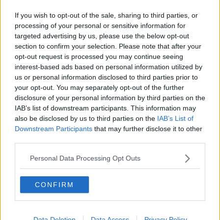
Il parco di Ciclilandia per Ciro Plebe
If you wish to opt-out of the sale, sharing to third parties, or
processing of your personal or sensitive information for
Viola l'affidamento e finisce di nuovo in carcere
targeted advertising by us, please use the below opt-out
section to confirm your selection. Please note that after your
Controlli in provincia, sei persone denunciate
opt-out request is processed you may continue seeing
interest-based ads based on personal information utilized by
61enne in carcere per una serie di reati
us or personal information disclosed to third parties prior to
your opt-out. You may separately opt-out of the further
Faeta, 123 riconoscimenti per dire "grazie"
disclosure of your personal information by third parties on the
IAB’s list of downstream participants. This information may
In pensione il luogotenente Schiera
also be disclosed by us to third parties on the
IAB’s List of
Downstream Participants
that may further disclose it to other
Carabinieri Forestale, Mori nuovo comandante
third parties.
Stalking, arrestata una donna di 51 anni
Personal Data Processing Opt Outs
Festa ed encomi per i 212 anni dei Carabinieri
CONFIRM
Arrestato a Buti per traffico di droga
internazionale
Data Deletion
Data Access
Privacy Policy