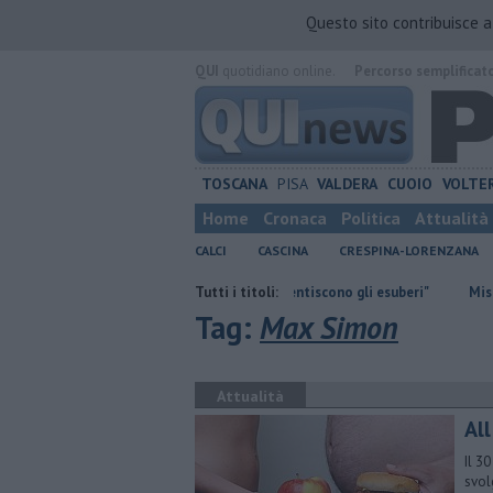
Questo sito contribuisce 
QUI
quotidiano online.
Percorso semplificat
TOSCANA
PISA
VALDERA
CUOIO
VOLTE
Home
Cronaca
Politica
Attualità
CALCI
CASCINA
CRESPINA-LORENZANA
iano
Takeda, USB, "I fatti smentiscono gli esuberi"
Tutti i titoli:
Misericordie P
Tag:
Max Simon
Attualità
All
Il 3
svol