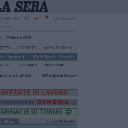
25°
36°
METEO:
PISA
QuiNews.net
rdì
07 Agosto 2026
REZZO
GROSSETO
MASSA CARRARA
ste
Animali
Pubblicità
Contatti
A LUCE
VECCHIANO
VICOPISANO
fficiale
Il Pisa Beach Soccer U20 sul podio italiano
Takeda, USB, "
ui Blog
di Riccardo Ferrucci