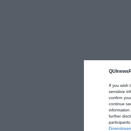
QUInewsPi
If you wish 
sensitive in
confirm you
continue se
information 
further disc
participants
Downstream 