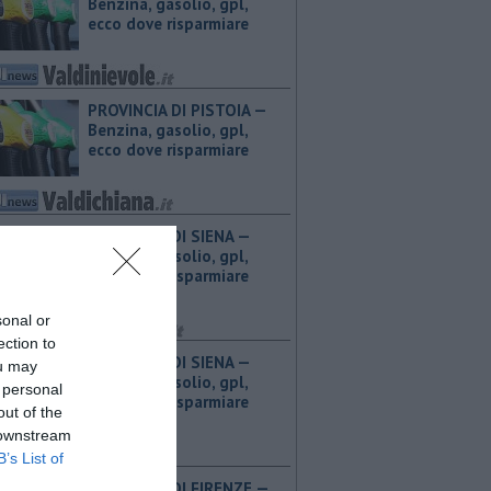
Benzina, gasolio, gpl,
ecco dove risparmiare
PROVINCIA DI PISTOIA — ​
Benzina, gasolio, gpl,
ecco dove risparmiare
PROVINCIA DI SIENA — ​
Benzina, gasolio, gpl,
ecco dove risparmiare
sonal or
ection to
PROVINCIA DI SIENA — ​
ou may
Benzina, gasolio, gpl,
 personal
ecco dove risparmiare
out of the
 downstream
B’s List of
PROVINCIA DI FIRENZE — ​