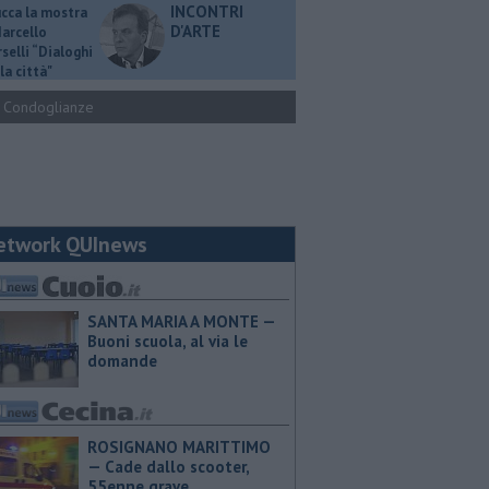
INCONTRI
ucca la mostra
D'ARTE
Marcello
selli “Dialoghi
la città"
Condoglianze
etwork QUInews
SANTA MARIA A MONTE —
Buoni scuola, al via le
domande
ROSIGNANO MARITTIMO
— Cade dallo scooter,
55enne grave