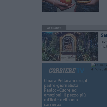
Attualità
San
Doma
nazi
Chiara Pellacani oro, il
padre-giornalista
Paolo: «Cuore ed
emozioni, il pezzo più
difficile della mia
carriera»