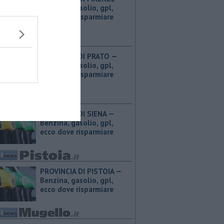
Benzina, gasolio, gpl,
ecco dove risparmiare
PROVINCIA DI PRATO — ​
Benzina, gasolio, gpl,
ecco dove risparmiare
PROVINCIA DI SIENA — ​
Benzina, gasolio, gpl,
ecco dove risparmiare
PROVINCIA DI PISTOIA — ​
Benzina, gasolio, gpl,
ecco dove risparmiare