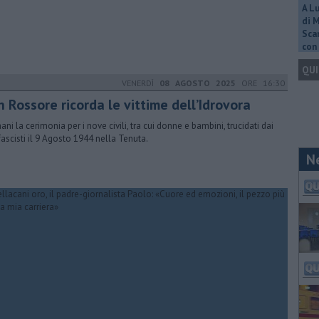
A L
di 
Scar
con 
QUI
VENERDÌ
08 AGOSTO 2025
ORE 16:30
 Rossore ricorda le vittime dell’Idrovora
ni la cerimonia per i nove civili, tra cui donne e bambini, trucidati dai
fascisti il 9 Agosto 1944 nella Tenuta.
N