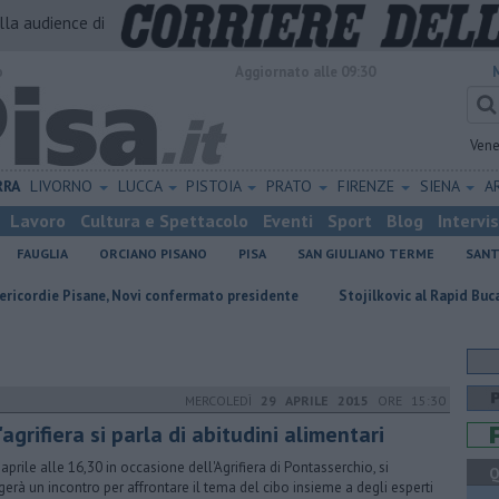
alla audience di
o
Aggiornato alle 09:30
Vene
RRA
LIVORNO
LUCCA
PISTOIA
PRATO
FIRENZE
SIENA
A
Lavoro
Cultura e Spettacolo
Eventi
Sport
Blog
Intervi
FAUGLIA
ORCIANO PISANO
PISA
SAN GIULIANO TERME
SANT
isane, Novi confermato presidente
Stojilkovic al Rapid Bucarest, ora è u
MERCOLEDÌ
29 APRILE 2015
ORE 15:30
'agrifiera si parla di abitudini alimentari
0 aprile alle 16,30 in occasione dell'Agrifiera di Pontasserchio, si
Q
gerà un incontro per affrontare il tema del cibo insieme a degli esperti