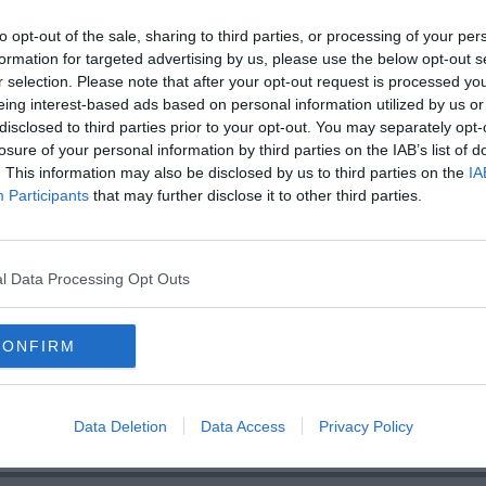
lli
to opt-out of the sale, sharing to third parties, or processing of your per
formation for targeted advertising by us, please use the below opt-out s
r selection. Please note that after your opt-out request is processed y
eing interest-based ads based on personal information utilized by us or
disclosed to third parties prior to your opt-out. You may separately opt-
losure of your personal information by third parties on the IAB’s list of
oscana iscriviti alla
Newsletter QUInews - ToscanaMedia.
. This information may also be disclosed by us to third parties on the
IA
amente nella tua casella di posta.
Participants
that may further disclose it to other third parties.
l Data Processing Opt Outs
ssa e Duse
ossore
CONFIRM
npi
provincia di pisa
san giuliano terme
Data Deletion
Data Access
Privacy Policy