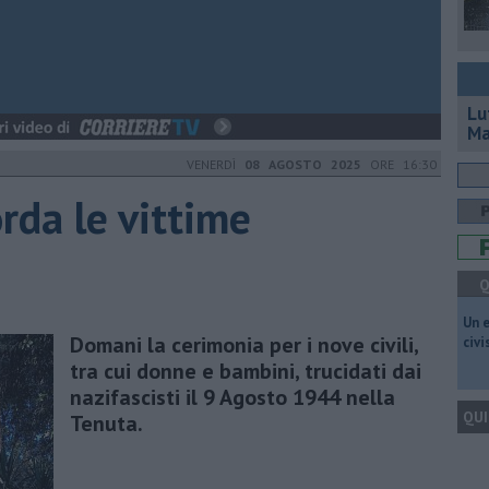
Lu
Ma
VENERDÌ
08 AGOSTO 2025
ORE 16:30
rda le vittime
Q
​Un 
Domani la cerimonia per i nove civili,
civ
tra cui donne e bambini, trucidati dai
nazifascisti il 9 Agosto 1944 nella
QUI
Tenuta.