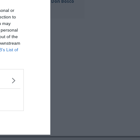
e acqua al Don Bosco
sonal or
ection to
ou may
 personal
out of the
 downstream
B’s List of