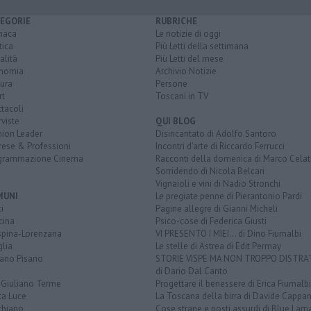
EGORIE
RUBRICHE
naca
Le notizie di oggi
tica
Più Letti della settimana
alità
Più Letti del mese
nomia
Archivio Notizie
ura
Persone
rt
Toscani in TV
tacoli
rviste
QUI BLOG
nion Leader
Disincantato di Adolfo Santoro
rese & Professioni
Incontri d'arte di Riccardo Ferrucci
grammazione Cinema
Racconti della domenica di Marco Celat
Sorridendo di Nicola Belcari
Vignaioli e vini di Nadio Stronchi
MUNI
Le pregiate penne di Pierantonio Pardi
i
Pagine allegre di Gianni Micheli
cina
Psico-cose di Federica Giusti
spina-Lorenzana
VI PRESENTO I MIEI... di Dino Fiumalbi
lia
Le stelle di Astrea di Edit Permay
iano Pisano
STORIE VISPE MA NON TROPPO DISTR
di Dario Dal Canto
 Giuliano Terme
Progettare il benessere di Erica Fiumalbi
ta Luce
La Toscana della birra di Davide Cappan
chiano
Cose strane e posti assurdi di Blue Lam