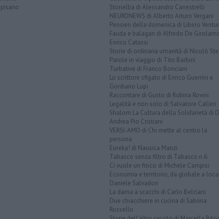
opisano
Storielba di Alessandro Canestrelli
NEURONEWS di Alberto Arturo Vergani
Pensieri della domenica di Libero Ventur
Fauda e balagan di Alfredo De Girolam
Enrico Catassi
Storie di ordinaria umanità di Nicolò Ste
Parole in viaggio di Tito Barbini
Turbative di Franco Bonciani
Lo scrittore sfigato di Enrico Guerrini e
Gordiano Lupi
Raccontare di Gusto di Rubina Rovini
Legalità e non solo di Salvatore Calleri
Shalom La Cultura della Solidarietà di 
Andrea Pio Cristiani
VERSI-AMO di Chi mette al centro la
persona
Eureka! di Nausica Manzi
Tabasco senza filtro di Tabasco n.6
Ci vuole un fisico di Michele Campisi
Economia e territorio, da globale a loca
Daniele Salvadori
La dama a scacchi di Carlo Belciani
Due chiacchiere in cucina di Sabrina
Rossello
Storie dell'altro secolo di Marcella Bito