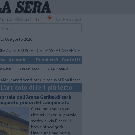
25°
37°
METEO:
PISA
QuiNews.net
ato
08 Agosto 2026
REZZO
GROSSETO
MASSA CARRARA
ste
Animali
Pubblicità
Contatti
A LUCE
VECCHIANO
VICOPISANO
nati ventilatori e acqua al Don Bosco
Un reperto pisano riferimento mo
L'articolo di ieri più letto
 portale dell'Arena Garibaldi sarà
augurato prima del campionato
Come noto sono stati
ultimati i lavori al portale
storico di via Bianchi. A
breve si svolgerà
l'inaugurazione prima