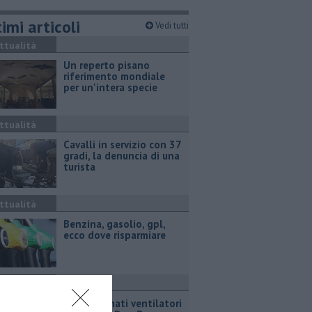
imi articoli
Vedi tutti
ttualità
Un reperto pisano
riferimento mondiale
per un'intera specie
ttualità
Cavalli in servizio con 37
gradi, la denuncia di una
turista
ttualità
​Benzina, gasolio, gpl,
ecco dove risparmiare
ttualità
Caldo, donati ventilatori