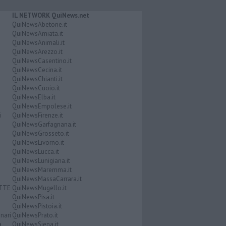
IL NETWORK QuiNews.net
QuiNewsAbetone.it
QuiNewsAmiata.it
QuiNewsAnimali.it
QuiNewsArezzo.it
QuiNewsCasentino.it
QuiNewsCecina.it
QuiNewsChianti.it
QuiNewsCuoio.it
QuiNewsElba.it
QuiNewsEmpolese.it
i
QuiNewsFirenze.it
QuiNewsGarfagnana.it
QuiNewsGrosseto.it
QuiNewsLivorno.it
QuiNewsLucca.it
QuiNewsLunigiana.it
QuiNewsMaremma.it
QuiNewsMassaCarrara.it
ATTE
QuiNewsMugello.it
QuiNewsPisa.it
QuiNewsPistoia.it
nari
QuiNewsPrato.it
a
QuiNewsSiena.it