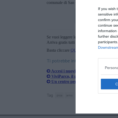
comunale di San Giuliano Terme Elisa Piste
If you wish 
sensitive in
confirm you
continue se
information 
further disc
Se vuoi leggere le notizie principali della T
participants
Arriva gratis tutti i giorni alle 20:00 dirett
Downstream 
Basta cliccare
QUI
Ti potrebbe interessare anche:
Persona
Accesi i nuovi totem turistici
ViviParco, il gran finale tra Barbaro
Un centro per la biodiversità a San R
Tag
pisa
arno
fiume morto
max simon
a