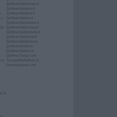
QuiNewsValbisenzio.it
QuiNewsValdarno.it
i
QuiNewsValdelsa.it
o e
QuiNewsValdera.it
QuiNewsValdichiana.it
lla
QuiNewsValdicornia.it
QuiNewsValdinievole.it
QuiNewsValdisieve.it
QuiNewsValtiberina.it
QuiNewsVersilia.it
QuiNewsVolterra.it
QuiNewsTango.com
Don
ToscanaMediaNews.it
Fiorentinanews.com
le di
zzi