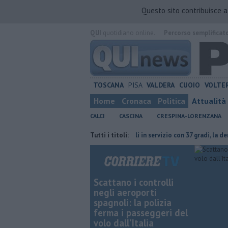
Questo sito contribuisce 
QUI
quotidiano online.
Percorso semplificat
TOSCANA
PISA
VALDERA
CUOIO
VOLTE
Home
Cronaca
Politica
Attualità
CALCI
CASCINA
CRESPINA-LORENZANA
iale per un'intera specie
Tutti i titoli:
Cavalli in servizio con 37 gradi, la denuncia d
Scattano i controlli
negli aeroporti
spagnoli: la polizia
ferma i passeggeri del
volo dall'Italia