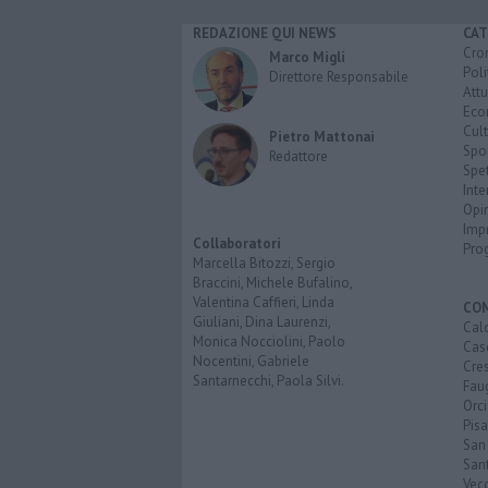
REDAZIONE QUI NEWS
CAT
Cro
Marco Migli
Poli
Direttore Responsabile
Attu
Eco
Cult
Pietro Mattonai
Spo
Redattore
Spet
Inte
Opi
Imp
Collaboratori
Pro
Marcella Bitozzi, Sergio
Braccini, Michele Bufalino,
Valentina Caffieri, Linda
CO
Giuliani, Dina Laurenzi,
Calc
Monica Nocciolini, Paolo
Cas
Nocentini, Gabriele
Cre
Santarnecchi, Paola Silvi.
Faug
Orc
Pisa
San
San
Vec