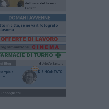
dell'inizio del torneo
Cadetto
DOMANI AVVENNE
tto in città, se ne va il fotografo
lasoma
ui Blog
di Adolfo Santoro
DISINCANTATO
esempio di
ismo
Condoglianze