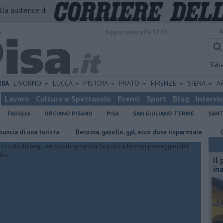
alla audience di
o
Aggiornato alle 12:31
Sab
RRA
LIVORNO
LUCCA
PISTOIA
PRATO
FIRENZE
SIENA
A
Lavoro
Cultura e Spettacolo
Eventi
Sport
Blog
Intervi
FAUGLIA
ORCIANO PISANO
PISA
SAN GIULIANO TERME
SANT
i una turista
​Benzina, gasolio, gpl, ecco dove risparmiare
Caldo, do
Il
in