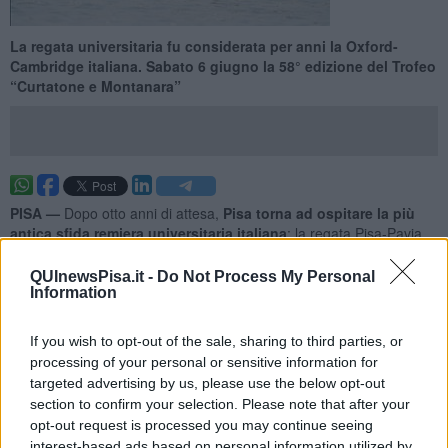
La regata universitaria fu considerata per anni la Oxford-
Cambridge italiana. Sabato 6 giugno la 58° edizione del Trofeo
“Curtatone e Montanara”
PISA —
Dopo otto anni di attesa,
Pisa torna ad ospitare la più
antica sfida remiera universitaria italiana
: la regata Pisa-Pavia
per il Trofeo “Curtatone e Montanara”. La 58ª edizione della
competizione si disputerà sulle acque dell’Arno, con partenza dal
QUInewsPisa.it -
Do Not Process My Personal
Ponte di Mezzo e arrivo allo Scalo dei Renaioli.
Information
L’appuntamento è fissato per le ore 10:00 di sabato 6 giugno allo
Scalo dei Renaioli, con la presentazione ufficiale dei due equipaggi,
If you wish to opt-out of the sale, sharing to third parties, or
i saluti istituzionali dell’
Assessora allo sport del Comune di Pisa
processing of your personal or sensitive information for
Frida Scarp
a, del Commissario del
Cus Pisa Rosario la Spina e
targeted advertising by us, please use the below opt-out
del Delegato allo sport dell’Università di Pisa prof. Marco
section to confirm your selection. Please note that after your
Macchia.
Alle 11:00 il via alla regata. Le due imbarcazioni -
opt-out request is processed you may continue seeing
ciascuna con un equipaggio composto da otto canottieri e un
interest-based ads based on personal information utilized by