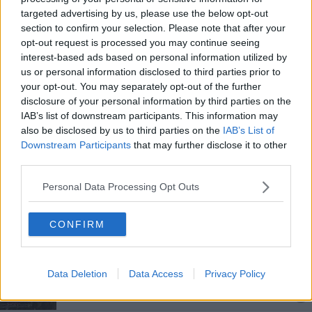
targeted advertising by us, please use the below opt-out
Riapre la Sapienza, una settimana di celebrazioni
section to confirm your selection. Please note that after your
opt-out request is processed you may continue seeing
Curtatone e Montanara, 177 anni dopo
interest-based ads based on personal information utilized by
us or personal information disclosed to third parties prior to
Tra Pisa e Pavia la sfida non è solo in acqua
your opt-out. You may separately opt-out of the further
disclosure of your personal information by third parties on the
La regata Pisa-Pavia parla ancora lombardo
IAB’s list of downstream participants. This information may
also be disclosed by us to third parties on the
IAB’s List of
Accordo tra Università e l'Associazione Laureati
Downstream Participants
that may further disclose it to other
third parties.
Pavia vince la regata e sconfigge Pisa
Personal Data Processing Opt Outs
Si rinnova la sfida tra Pisa e Pavia
CONFIRM
Pavia arriva a Pisa per riprendersi il trofeo
Regata, Pisa si prepara per la sfida a Venezia
Data Deletion
Data Access
Privacy Policy
E' il giorno della Pisa - Pavia