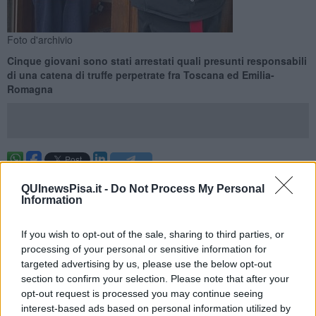
Foto d'archivio
Cinque giovani sono stati arrestati quali presunti responsabili
di una catena di truffe perpetrate fra Toscana ed Emilia-
Romagna
PROVINCE DI FIRENZE / PISA / BOLOGNA —
Scacco matto a
QUInewsPisa.it -
Do Not Process My Personal
una banda di
finti esponenti delle forze dell'ordine
, carabinieri in
Information
primis:
5 presunti truffatori fra 20 e 24 anni
, tutti pregiudicati e
disoccupati di origine campana, sono stati
arrestati
dai veri
carabinieri di Imola al culmine di un'indagine coordinata dalla
If you wish to opt-out of the sale, sharing to third parties, or
procura di Firenze.
processing of your personal or sensitive information for
targeted advertising by us, please use the below opt-out
Sono ritenuti parte di un'
associazione a delinquere finalizzata a
section to confirm your selection. Please note that after your
estorsioni
con gravi minacce, spesso ad anziani, con la tecnica del
opt-out request is processed you may continue seeing
'finto carabiniere' o appartenente ad altre forze di polizia. I fatti
interest-based ads based on personal information utilized by
contestati sono stati commessi in diverse province italiane, tra cui