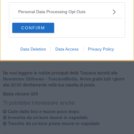
Personal Data Processing Opt Outs
E' stato soccorso e portato d'urgenza in ospedale dove ieri c'è stato
il tragico epilogo.
I carabinieri, che indagano sull'accaduto, hanno acquisito le
CONFIRM
immagini delle telecamere presenti nella zona.
Data Deletion
Data Access
Privacy Policy
Se vuoi leggere le notizie principali della Toscana iscriviti alla
Newsletter QUInews - ToscanaMedia.
Arriva gratis tutti i giorni
alle 20:00 direttamente nella tua casella di posta.
Basta cliccare
QUI
Ti potrebbe interessare anche:
Cade dalla bici e muore poco dopo
Investita da un'auto muore in ospedale
Travolto da un'auto pirata muore in ospedale