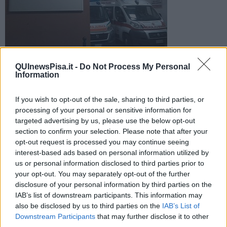
Il giovane è deceduto in ospedale due giorni dopo l'incidente,
QUInewsPisa.it -
Do Not Process My Personal
avvenuto in via Battisti. Sull'episodio indagano i carabinieri
Information
If you wish to opt-out of the sale, sharing to third parties, or
processing of your personal or sensitive information for
targeted advertising by us, please use the below opt-out
section to confirm your selection. Please note that after your
PISA —
Trovato in gravissime condizioni in via Battisti nella notte di
opt-out request is processed you may continue seeing
giovedì 12 Marzo, un uomo di 35 anni è morto in ospedale due
interest-based ads based on personal information utilized by
giorni dopo il ricovero.
us or personal information disclosed to third parties prior to
Il 35enne sarebbe rimasto vittima di un investimento
your opt-out. You may separately opt-out of the further
mentre viaggiava in sella ad una bici. Secondo le ipotesi al vaglio
disclosure of your personal information by third parties on the
degli investigatori, sarebbe stato travolto da un'automobilista che
IAB’s list of downstream participants. This information may
dopo l'impatto non si sarebbe fermata a prestargli soccorso.
also be disclosed by us to third parties on the
IAB’s List of
Downstream Participants
that may further disclose it to other
third parties.