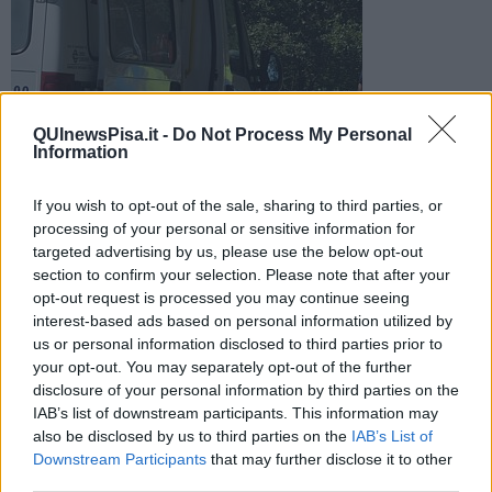
QUInewsPisa.it -
Do Not Process My Personal
A perdere la vita un uomo di 61 anni. Viaggiava sul mezzo a
Information
due ruote quando si è verificato lo scontro che gli è risultato
fatale
If you wish to opt-out of the sale, sharing to third parties, or
processing of your personal or sensitive information for
targeted advertising by us, please use the below opt-out
section to confirm your selection. Please note that after your
opt-out request is processed you may continue seeing
interest-based ads based on personal information utilized by
PISA —
Un uomo di 61 anni ha perso la vita in un terribile incidente
us or personal information disclosed to third parties prior to
stradale avvenuto intorno alle 17,45 di oggi in via Aurelia sud a
your opt-out. You may separately opt-out of the further
Pisa, dove, per cause in corso di accertamento, si sarebbero
disclosure of your personal information by third parties on the
scontrati un tir e un motorino.
IAB’s list of downstream participants. This information may
Sul posto sono intervenuti i sanitari del 118 ma per l'uomo, che
also be disclosed by us to third parties on the
IAB’s List of
viaggiava in sella al mezzo a due ruote, non c'è stato nulla da fare.
Downstream Participants
that may further disclose it to other
third parties.