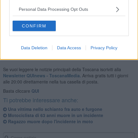
Personal Data Processing Opt Outs
L'incidente è avvenuto in località Mortellini, nei pressi della base
americana di Camp Darby. Sul posto anche la polizia municipale.
CONFIRM
La dinamica dell'incidente è in corso di ricostruzione.
Data Deletion
Data Access
Privacy Policy
Se vuoi leggere le notizie principali della Toscana iscriviti alla
Newsletter QUInews - ToscanaMedia.
Arriva gratis tutti i giorni
alle 20:00 direttamente nella tua casella di posta.
Basta cliccare
QUI
Ti potrebbe interessare anche:
Una vittima nello schianto fra auto e furgone
Motociclista di 63 anni muore in un incidente
Ragazzo muore dopo l'incidente in moto