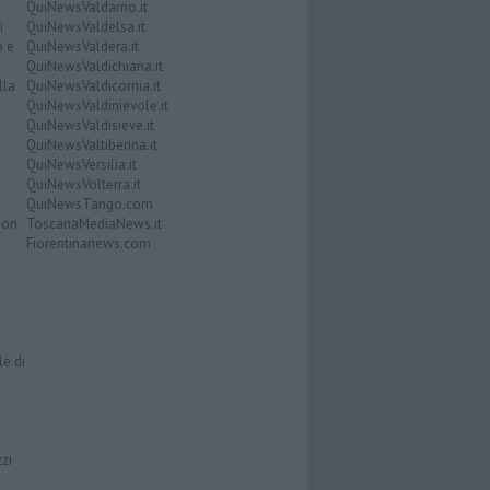
QuiNewsValdarno.it
i
QuiNewsValdelsa.it
o e
QuiNewsValdera.it
QuiNewsValdichiana.it
lla
QuiNewsValdicornia.it
QuiNewsValdinievole.it
QuiNewsValdisieve.it
QuiNewsValtiberina.it
QuiNewsVersilia.it
QuiNewsVolterra.it
QuiNewsTango.com
Don
ToscanaMediaNews.it
Fiorentinanews.com
le di
zzi