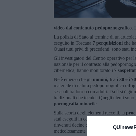
video dal contenuto pedopornografico
. 
La polizia di Stato al termine di un'artico
eseguito in Toscana
7 perquisizioni
che ha
Quasi tutti privi di precedenti, sono stati in
Gli investigatori del Centro operativo per 
nazionale per il contrasto alla pedopornogra
cibernetica, hanno monitorato i
7 sospettat
Ne è emerso che gli
uomini, fra i 30 e i 7
materiale di natura pedopornografica raffi
sessuali tra loro o con adulti. Da lì si è giu
tradizionali che tecnici. Quegli utenti sono
pornografia minorile
.
Sulla scorta degli elementi raccolti, la
proc
stati eseguiti in contemporanea con l’impieg
rinvenuti decine di migliaia di files a cont
QUInewsPi
meticolosamente per categorie.