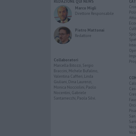
REDAZIONE QUI NEWS
CAT
Cro
Marco Migli
Poli
Direttore Responsabile
Attu
Eco
Cult
Pietro Mattonai
Spo
Redattore
Spet
Inte
Opi
Imp
Collaboratori
Pro
Marcella Bitozzi, Sergio
Braccini, Michele Bufalino,
Valentina Caffieri, Linda
CO
Giuliani, Dina Laurenzi,
Calc
Monica Nocciolini, Paolo
Cas
Nocentini, Gabriele
Cre
Santarnecchi, Paola Silvi.
Faug
Orc
Pisa
San
San
Vec
Vic