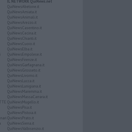
IL NETWORK QuiNews.net
QuiNewsAbetone.it
QuiNewsAmiata.it
QuiNewsAnimali.it
QuiNewsArezzo.it
QuiNewsCasentino.it
QuiNewsCecina.it
QuiNewsChianti.it
QuiNewsCuoio.it
QuiNewsElba.it
i
QuiNewsEmpolese.it
QuiNewsFirenze.it
QuiNewsGarfagnana.it
QuiNewsGrosseto.it
QuiNewsLivorno.it
QuiNewsLucca.it
QuiNewsLunigiana.it
QuiNewsMaremma.it
QuiNewsMassaCarrara.it
ATTE
QuiNewsMugello.it
QuiNewsPisa.it
QuiNewsPistoia.it
nari
QuiNewsPrato.it
a
QuiNewsSiena.it
QuiNewsValbisenzio.it