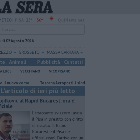
25°
36°
METEO:
PISA
QuiNews.net
rdì
07 Agosto 2026
REZZO
GROSSETO
MASSA CARRARA
ste
Animali
Pubblicità
Contatti
A LUCE
VECCHIANO
VICOPISANO
vo corso
Toscana Aeroporti, i sindacati verso lo sciopero
Marina, a
L'articolo di ieri più letto
ojilkovic al Rapid Bucarest, ora è
iciale
L'attaccante svizzero lascia
il Pisa in prestito con diritto
di riscatto. Il Rapid
Bucarest e il Pisa ne
ufficializzanl l'arrivo con un