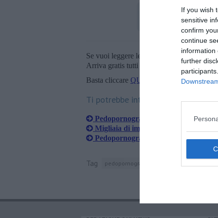
If you wish 
sensitive in
confirm you
continue se
information 
Se vuoi leggere le notizie principali della T
further disc
Arriva gratis tutti i giorni alle 20:00 dirett
participants
Basta cliccare
QUI
Downstream 
Ti potrebbe interessare anche:
Pedopornografia online, arresti e per
Persona
Migliaia di immagini pedopornografiche
Pedopornografia, arrestato un inseg
Tag
pedopornografia
livorno
pisa
pistoia