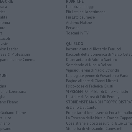
EGORIE
RUBRICHE
naca
Le notizie di oggi
tica
Più Letti della settimana
alità
Più Letti del mese
nomia
Archivio Notizie
ura
Persone
rt
Toscani in TV
tacoli
rviste
QUI BLOG
nion Leader
Incontri d'arte di Riccardo Ferrucci
rese & Professioni
Racconti della domenica di Marco Celat
grammazione Cinema
Disincantato di Adolfo Santoro
Sorridendo di Nicola Belcari
Vignaioli e vini di Nadio Stronchi
MUNI
Le pregiate penne di Pierantonio Pardi
i
Pagine allegre di Gianni Micheli
cina
Psico-cose di Federica Giusti
spina-Lorenzana
VI PRESENTO I MIEI... di Dino Fiumalbi
lia
Le stelle di Astrea di Edit Permay
iano Pisano
STORIE VISPE MA NON TROPPO DISTR
di Dario Dal Canto
 Giuliano Terme
Progettare il benessere di Erica Fiumalbi
ta Luce
La Toscana della birra di Davide Cappan
chiano
Cose strane e posti assurdi di Blue Lam
opisano
Storielba di Alessandro Canestrelli