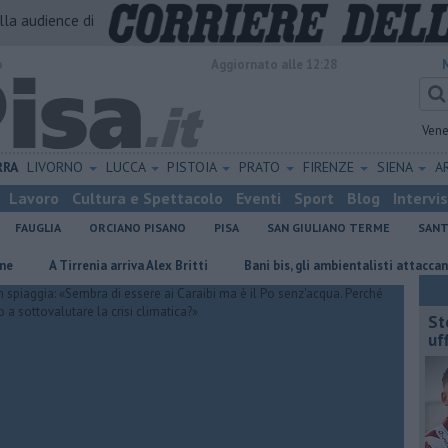
alla audience di
o
Aggiornato alle 12:28
Vene
RRA
LIVORNO
LUCCA
PISTOIA
PRATO
FIRENZE
SIENA
A
Lavoro
Cultura e Spettacolo
Eventi
Sport
Blog
Intervi
FAUGLIA
ORCIANO PISANO
PISA
SAN GIULIANO TERME
SANT
A Tirrenia arriva Alex Britti
Bani bis, gli ambientalisti attaccano il nuo
St
uff