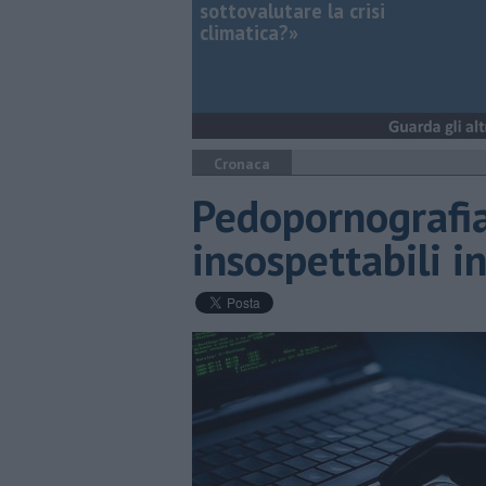
sottovalutare la crisi
climatica?»
Cronaca
Pedopornografia
insospettabili i