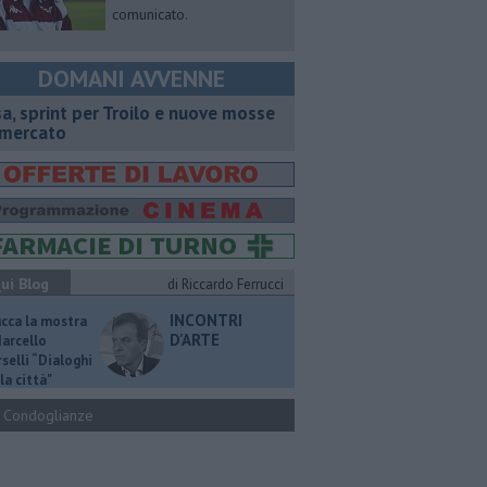
comunicato.
DOMANI AVVENNE
sa, sprint per Troilo e nuove mosse
 mercato
ui Blog
di Riccardo Ferrucci
INCONTRI
ucca la mostra
D'ARTE
Marcello
selli “Dialoghi
la città"
Condoglianze