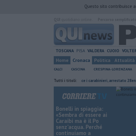
Questo sito contribuisce 
QUI
quotidiano online.
Percorso semplificat
TOSCANA
PISA
VALDERA
CUOIO
VOLTE
Home
Cronaca
Politica
Attualità
CALCI
CASCINA
CRESPINA-LORENZANA
rso lo sciopero
Marina, aggredisce i carabinieri, arrestato 28enne
Tutti i titoli:
Bonelli in spiaggia:
«Sembra di essere ai
Caraibi ma è il Po
senz'acqua. Perché
continuiamo a