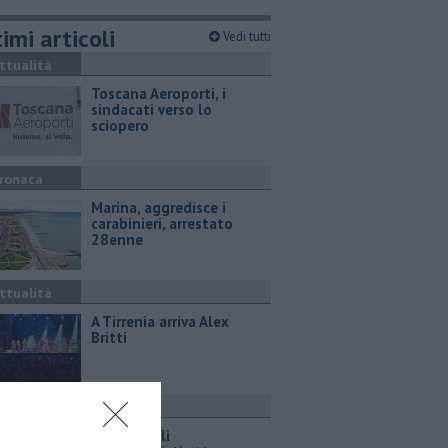
imi articoli
Vedi tutti
ttualità
Toscana Aeroporti, i
sindacati verso lo
sciopero
ronaca
Marina, aggredisce i
carabinieri, arrestato
28enne
ttualità
A Tirrenia arriva Alex
Britti
olitica
Bani bis, gli