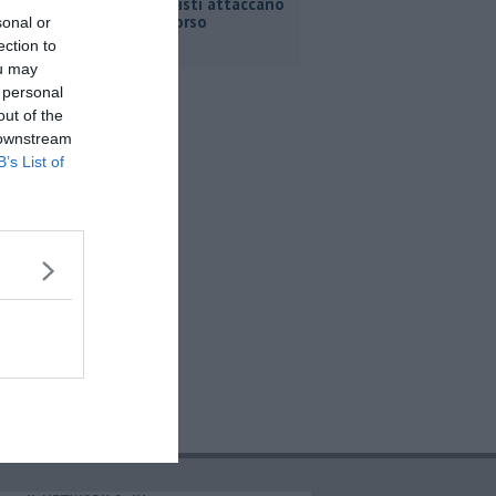
ambientalisti attaccano
il nuovo corso
sonal or
ection to
ou may
 personal
out of the
 downstream
B’s List of