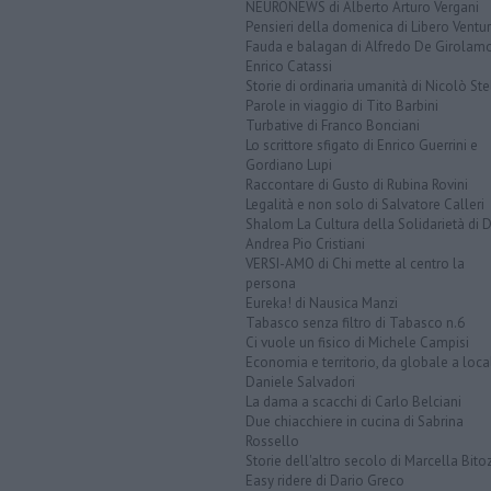
NEURONEWS di Alberto Arturo Vergani
Pensieri della domenica di Libero Ventur
Fauda e balagan di Alfredo De Girolam
Enrico Catassi
Storie di ordinaria umanità di Nicolò Ste
Parole in viaggio di Tito Barbini
Turbative di Franco Bonciani
Lo scrittore sfigato di Enrico Guerrini e
Gordiano Lupi
Raccontare di Gusto di Rubina Rovini
Legalità e non solo di Salvatore Calleri
Shalom La Cultura della Solidarietà di 
Andrea Pio Cristiani
VERSI-AMO di Chi mette al centro la
persona
Eureka! di Nausica Manzi
Tabasco senza filtro di Tabasco n.6
Ci vuole un fisico di Michele Campisi
Economia e territorio, da globale a loca
Daniele Salvadori
La dama a scacchi di Carlo Belciani
Due chiacchiere in cucina di Sabrina
Rossello
Storie dell'altro secolo di Marcella Bito
Easy ridere di Dario Greco