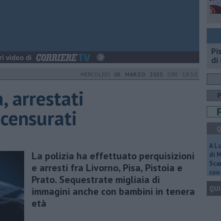
Pi
di
MERCOLEDÌ
05 MARZO 2025
ORE 18:50
, arrestati
ncensurati
Q
A L
La polizia ha effettuato perquisizioni
di 
Scar
e arresti fra Livorno, Pisa, Pistoia e
con 
Prato. Sequestrate migliaia di
QUI
immagini anche con bambini in tenera
età