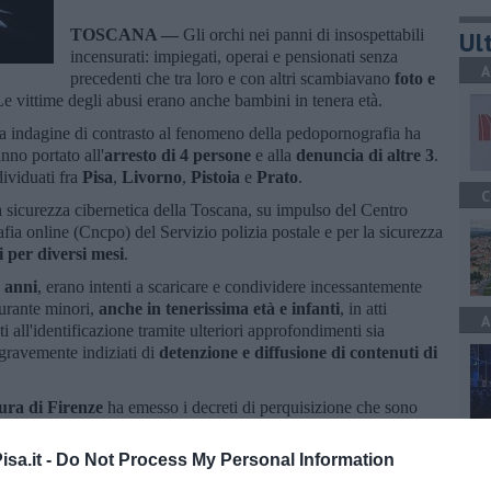
TOSCANA —
Gli orchi nei panni di insospettabili
Ult
incensurati: impiegati, operai e pensionati senza
A
precedenti che tra loro e con altri scambiavano
foto e
Le vittime degli abusi erano anche bambini in tenera età.
lata indagine di contrasto al fenomeno della pedopornografia ha
nno portato all'
arresto di 4 persone
e alla
denuncia di altre 3
.
dividuati fra
Pisa
,
Livorno
,
Pistoia
e
Prato
.
C
la sicurezza cibernetica della Toscana, su impulso del Centro
fia online (Cncpo) del Servizio polizia postale e per la sicurezza
i per diversi mesi
.
0 anni
, erano intenti a scaricare e condividere incessantemente
gurante minori,
anche in tenerissima età e infanti
, in atti
A
nti all'identificazione tramite ulteriori approfondimenti sia
 gravemente indiziati di
detenzione e diffusione di contenuti di
ura di Firenze
ha emesso i decreti di perquisizione che sono
o di oltre 30 operatori. Durante la fase esecutiva sono stati
P
enuto pedopornografico, in alcuni casi anche ordinati
sa.it -
Do Not Process My Personal Information