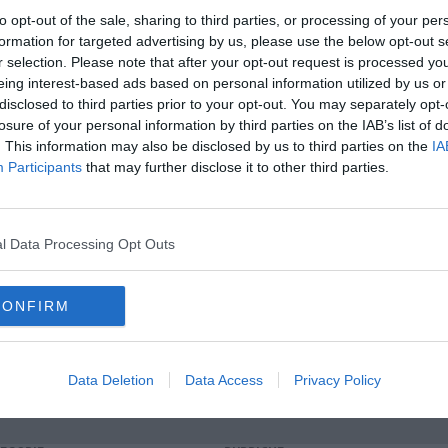
to opt-out of the sale, sharing to third parties, or processing of your per
formation for targeted advertising by us, please use the below opt-out s
r selection. Please note that after your opt-out request is processed y
eing interest-based ads based on personal information utilized by us or
disclosed to third parties prior to your opt-out. You may separately opt-
oscana iscriviti alla
Newsletter QUInews - ToscanaMedia.
losure of your personal information by third parties on the IAB’s list of
amente nella tua casella di posta.
. This information may also be disclosed by us to third parties on the
IA
Participants
that may further disclose it to other third parties.
quisizioni
l Data Processing Opt Outs
 nel telefono, scatta l'arresto
nante
CONFIRM
polizia di stato
pornografia minorile
firenze
Data Deletion
Data Access
Privacy Policy