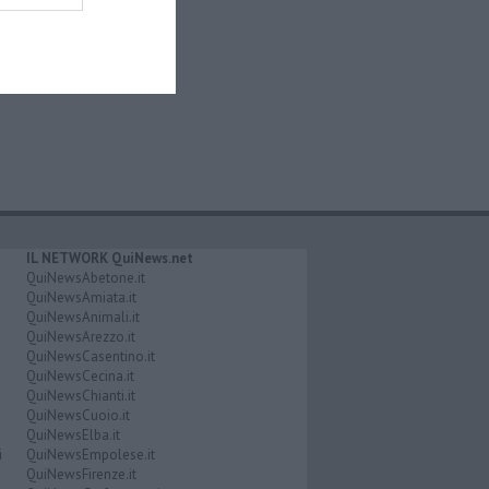
IL NETWORK QuiNews.net
QuiNewsAbetone.it
QuiNewsAmiata.it
QuiNewsAnimali.it
QuiNewsArezzo.it
QuiNewsCasentino.it
QuiNewsCecina.it
QuiNewsChianti.it
QuiNewsCuoio.it
QuiNewsElba.it
i
QuiNewsEmpolese.it
QuiNewsFirenze.it