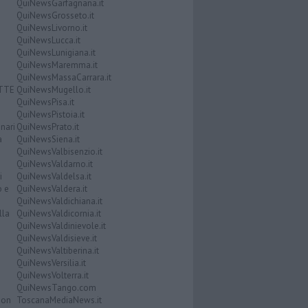
QuiNewsGarfagnana.it
QuiNewsGrosseto.it
QuiNewsLivorno.it
QuiNewsLucca.it
QuiNewsLunigiana.it
QuiNewsMaremma.it
QuiNewsMassaCarrara.it
ATTE
QuiNewsMugello.it
QuiNewsPisa.it
QuiNewsPistoia.it
nari
QuiNewsPrato.it
a
QuiNewsSiena.it
QuiNewsValbisenzio.it
QuiNewsValdarno.it
i
QuiNewsValdelsa.it
o e
QuiNewsValdera.it
QuiNewsValdichiana.it
lla
QuiNewsValdicornia.it
QuiNewsValdinievole.it
QuiNewsValdisieve.it
QuiNewsValtiberina.it
QuiNewsVersilia.it
QuiNewsVolterra.it
QuiNewsTango.com
Don
ToscanaMediaNews.it