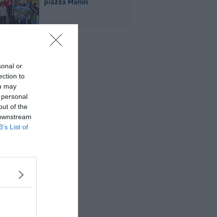
piazza Manin
sonal or
ection to
ou may
 personal
out of the
 downstream
B’s List of