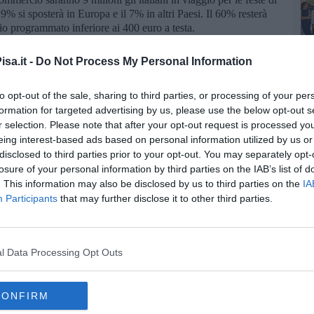
l 9% si sposterà in Europa e il 7% in altri Paesi. Il 60% resterà
io programmato inferiore ai 400 euro a testa.
iù gettonate per le vacanze di Pasqua sono appunto italiane” -
sa.it -
Do Not Process My Personal Information
urizio Nardi
- "La situazione internazionale e i conflitti in corso
azione verso il nostro territorio anche in vista dell'estate. Per il
 per scoprire il nostro Paese: i pisani non hanno perso la
to opt-out of the sale, sharing to third parties, or processing of your per
 richieste per Pasqua ci sono le città d'arte, la Campania e
formation for targeted advertising by us, please use the below opt-out s
ll'estero si registrano in aumento le prenotazioni verso l'Egitto,
r selection. Please note that after your opt-out request is processed y
ata”.
eing interest-based ads based on personal information utilized by us or
disclosed to third parties prior to your opt-out. You may separately opt-
losure of your personal information by third parties on the IAB’s list of
. This information may also be disclosed by us to third parties on the
IA
Participants
that may further disclose it to other third parties.
oscana iscriviti alla
Newsletter QUInews - ToscanaMedia.
amente nella tua casella di posta.
l Data Processing Opt Outs
CONFIRM