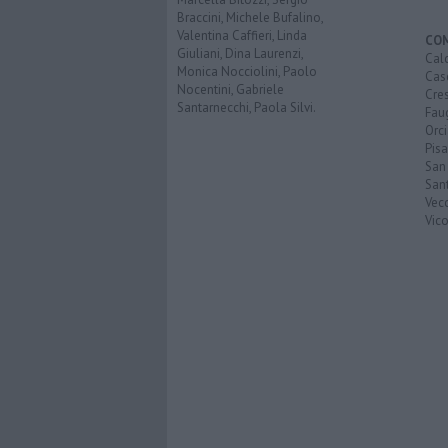
Braccini, Michele Bufalino,
Valentina Caffieri, Linda
CO
Giuliani, Dina Laurenzi,
Calc
Monica Nocciolini, Paolo
Cas
Nocentini, Gabriele
Cre
Santarnecchi, Paola Silvi.
Faug
Orc
Pisa
San
San
Vec
Vic