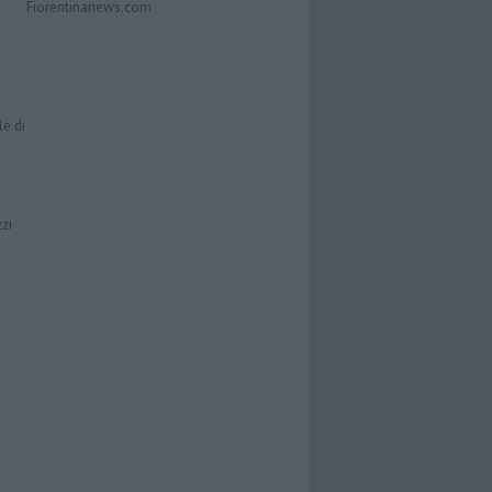
Fiorentinanews.com
le di
zzi