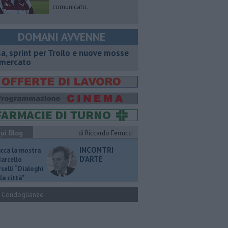
comunicato.
DOMANI AVVENNE
sa, sprint per Troilo e nuove mosse
 mercato
ui Blog
di Riccardo Ferrucci
INCONTRI
ucca la mostra
D'ARTE
Marcello
selli “Dialoghi
la città"
Condoglianze