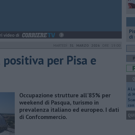
Pi
di
MARTEDÌ
31 MARZO 2026
ORE 19:00
positiva per Pisa e
Q
A L
Occupazione strutture all'85% per
di 
Scar
weekend di Pasqua, turismo in
con 
prevalenza italiano ed europeo. I dati
QUI
di Confcommercio.