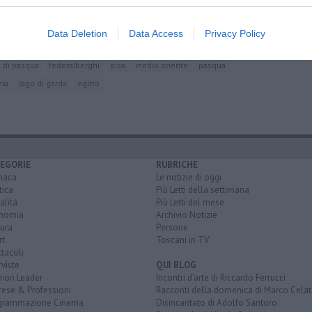
nistratori"
ratto di fiume
ive al Comune
Data Deletion
Data Access
Privacy Policy
 di pasqua
federalberghi
pisa
medio oriente
pasqua
zia
lago di garda
egitto
EGORIE
RUBRICHE
naca
Le notizie di oggi
tica
Più Letti della settimana
alità
Più Letti del mese
nomia
Archivio Notizie
ura
Persone
rt
Toscani in TV
tacoli
rviste
QUI BLOG
nion Leader
Incontri d'arte di Riccardo Ferrucci
rese & Professioni
Racconti della domenica di Marco Celat
grammazione Cinema
Disincantato di Adolfo Santoro