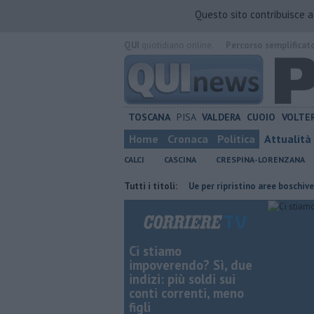
Questo sito contribuisce 
QUI
quotidiano online.
Percorso semplificat
TOSCANA
PISA
VALDERA
CUOIO
VOLTE
Home
Cronaca
Politica
Attualità
CALCI
CASCINA
CRESPINA-LORENZANA
 700 famiglie
Calci nel progetto Ue per ripristino aree boschive
Tutti i titoli:
Re
Ci stiamo
impoverendo? Sì, due
indizi: più soldi sui
conti correnti, meno
figli