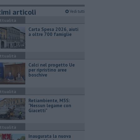
imi articoli
Vedi tutti
ttualità
Carta Spesa 2026, aiuti
a oltre 700 famiglie
ttualità
Calci nel progetto Ue
per ripristino aree
boschive
ttualità
Retiambiente, M5S:
"Nessun legame con
Giacetti"
ttualità
Inaugurata la nuova