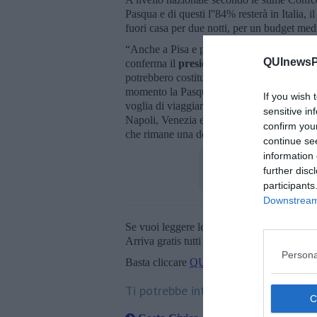
Pasqua e di questi l''84% resterà in Italia, i
fuori casa per due notti, per un budget med
“Anche a Pisa e provincia le destinazioni p
QUInewsPi
conferma il
presidente di Vivere Pisa Ma
potrebbero costituire un'ulteriore leva di attr
momento la Pasqua si conferma un'occasione
If you wish 
voglia di viaggiare e tra le destinazioni più
sensitive in
Napoli, Venezia e il Lago di Garda, mentre a
confirm you
che rimane una destinazione molto apprezz
continue se
information 
further disc
participants
Downstream 
Se vuoi leggere le notizie principali della T
Arriva gratis tutti i giorni alle 20:00 dirett
Persona
Basta cliccare
QUI
Ti potrebbe interessare anche: