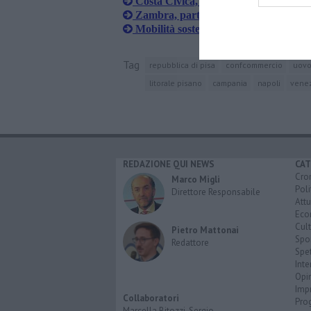
Costa Civica, "Rafforzare ruolo ammi
Zambra, parte il percorso per il Cont
Mobilità sostenibile, l'Università scr
Tag
repubblica di pisa
confcommercio
uovo
litorale pisano
campania
napoli
vene
REDAZIONE QUI NEWS
CAT
Cro
Marco Migli
Poli
Direttore Responsabile
Attu
Eco
Cult
Pietro Mattonai
Spo
Redattore
Spet
Inte
Opi
Imp
Collaboratori
Pro
Marcella Bitozzi, Sergio