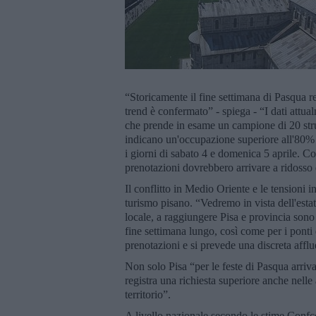
“Storicamente il fine settimana di Pasqua r
trend è confermato” - spiega - “I dati attu
che prende in esame un campione di 20 strut
indicano un'occupazione superiore all'80% 
i giorni di sabato 4 e domenica 5 aprile. C
prenotazioni dovrebbero arrivare a ridosso d
Il conflitto in Medio Oriente e le tensioni 
turismo pisano. “Vedremo in vista dell'esta
locale, a raggiungere Pisa e provincia sono s
fine settimana lungo, così come per i ponti
prenotazioni e si prevede una discreta affl
Non solo Pisa “per le feste di Pasqua arrivan
registra una richiesta superiore anche nelle 
territorio”.
A livello nazionale secondo le stime Confco