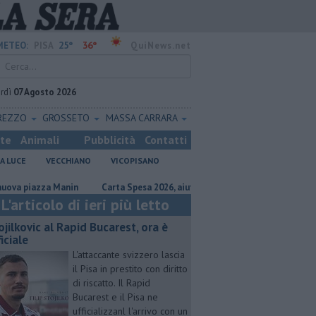
25°
36°
METEO:
PISA
QuiNews.net
rdì
07 Agosto 2026
REZZO
GROSSETO
MASSA CARRARA
ste
Animali
Pubblicità
Contatti
A LUCE
VECCHIANO
VICOPISANO
azza Manin
Carta Spesa 2026, aiuti a oltre 700 famiglie
Calci nel p
L'articolo di ieri più letto
ojilkovic al Rapid Bucarest, ora è
iciale
L'attaccante svizzero lascia
il Pisa in prestito con diritto
di riscatto. Il Rapid
Bucarest e il Pisa ne
ufficializzanl l'arrivo con un