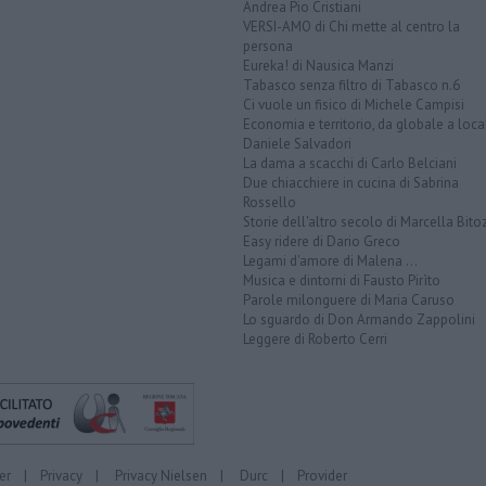
Andrea Pio Cristiani
VERSI-AMO di Chi mette al centro la
persona
Eureka! di Nausica Manzi
Tabasco senza filtro di Tabasco n.6
Ci vuole un fisico di Michele Campisi
Economia e territorio, da globale a loca
Daniele Salvadori
La dama a scacchi di Carlo Belciani
Due chiacchiere in cucina di Sabrina
Rossello
Storie dell'altro secolo di Marcella Bito
Easy ridere di Dario Greco
Legami d'amore di Malena ...
Musica e dintorni di Fausto Pirìto
Parole milonguere di Maria Caruso
Lo sguardo di Don Armando Zappolini
Leggere di Roberto Cerri
er
|
Privacy
|
Privacy Nielsen
|
Durc
|
Provider