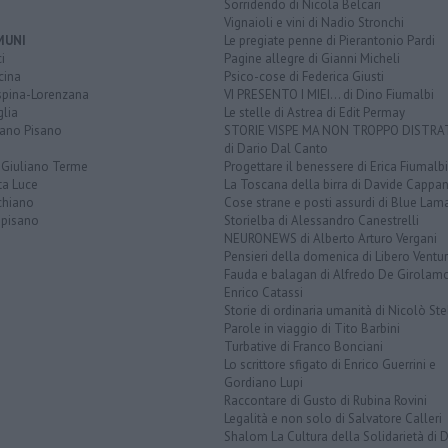
Sorridendo di Nicola Belcari
Vignaioli e vini di Nadio Stronchi
MUNI
Le pregiate penne di Pierantonio Pardi
i
Pagine allegre di Gianni Micheli
cina
Psico-cose di Federica Giusti
spina-Lorenzana
VI PRESENTO I MIEI... di Dino Fiumalbi
lia
Le stelle di Astrea di Edit Permay
iano Pisano
STORIE VISPE MA NON TROPPO DISTR
di Dario Dal Canto
 Giuliano Terme
Progettare il benessere di Erica Fiumalbi
ta Luce
La Toscana della birra di Davide Cappan
chiano
Cose strane e posti assurdi di Blue Lam
opisano
Storielba di Alessandro Canestrelli
NEURONEWS di Alberto Arturo Vergani
Pensieri della domenica di Libero Ventur
Fauda e balagan di Alfredo De Girolam
Enrico Catassi
Storie di ordinaria umanità di Nicolò Ste
Parole in viaggio di Tito Barbini
Turbative di Franco Bonciani
Lo scrittore sfigato di Enrico Guerrini e
Gordiano Lupi
Raccontare di Gusto di Rubina Rovini
Legalità e non solo di Salvatore Calleri
Shalom La Cultura della Solidarietà di 