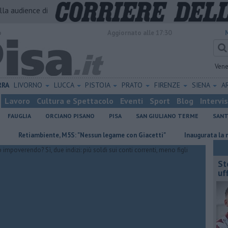
alla audience di
o
Aggiornato alle 17:30
Vene
RRA
LIVORNO
LUCCA
PISTOIA
PRATO
FIRENZE
SIENA
A
Lavoro
Cultura e Spettacolo
Eventi
Sport
Blog
Intervi
FAUGLIA
ORCIANO PISANO
PISA
SAN GIULIANO TERME
SANT
tiambiente, M5S: "Nessun legame con Giacetti"
Inaugurata la nuova pi
St
uff