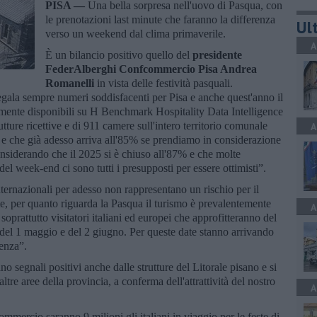
PISA —
Una bella sorpresa nell'uovo di Pasqua, con
le prenotazioni last minute che faranno la differenza
Ult
verso un weekend dal clima primaverile.
A
È un bilancio positivo quello del
presidente
FederAlberghi Confcommercio Pisa Andrea
Romanelli
in vista delle festività pasquali.
egala sempre numeri soddisfacenti per Pisa e anche quest'anno il
almente disponibili su H Benchmark Hospitality Data Intelligence
ture ricettive e di 911 camere sull'intero territorio comunale
A
e che già adesso arriva all'85% se prendiamo in considerazione
onsiderando che il 2025 si è chiuso all'87% e che molte
el week-end ci sono tutti i presupposti per essere ottimisti”.
internazionali per adesso non rappresentano un rischio per il
te, per quanto riguarda la Pasqua il turismo è prevalentemente
A
oprattutto visitatori italiani ed europei che approfitteranno del
 del 1 maggio e del 2 giugno. Per queste date stanno arrivando
uenza”.
o segnali positivi anche dalle strutture del Litorale pisano e si
altre aree della provincia, a conferma dell'attrattività del nostro
A
mmercio saranno 9 milioni gli italiani in viaggio per le feste di