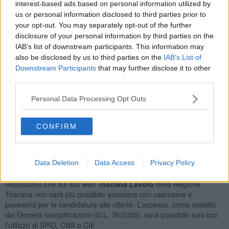
interest-based ads based on personal information utilized by
Commessi Delle Vendite All'ingrosso
9
us or personal information disclosed to third parties prior to
Operai Addetti Ai Servizi di Igiene e Pulizia
8
your opt-out. You may separately opt-out of the further
Orario Lavoro
disclosure of your personal information by third parties on the
IAB’s list of downstream participants. This information may
Full Time
108
also be disclosed by us to third parties on the
IAB’s List of
Part Time
88
Downstream Participants
that may further disclose it to other
Lavoro Nel Fine Settimana
28
third parties.
Tipologia Contratto
Personal Data Processing Opt Outs
Lavoro a Tempo Determinato
178
Lavoro a Tempo Indeterminato
47
CONFIRM
Apprendistato Professionalizzante O Contratto di
Mestiere
13
Posizioni Totali: 170
Data Deletion
Data Access
Privacy Policy
Ricordiamo che sul sito web
Toscana Lavoro
della Regione
Toscana non sarà più possibile accedere con username e
password per le candidature alle offerte. L’accesso, come stabilito
dal Decreto semplificazioni (D.L. 76/2020), sarà possibile solo con
l’utilizzo di SPID, CNS o CIE