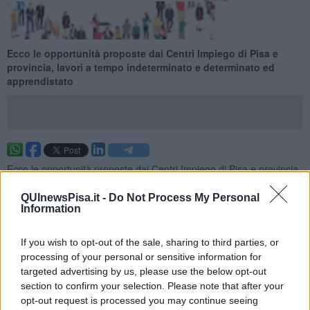
Ecco le opportunità proposte dai Centri Impiego di Pisa e
provincia, lavori a tempo indeterminato e determinato ed
apprendistato
Ecco le opportunità proposte dai Centri Impiego di Pisa e provincia
per la settimana 24 del 2026 (dal 14 June 2026 al 20 June 2026),
lavori a tempo indeterminato e determinato ed apprendistato.
QUInewsPisa.it -
Do Not Process My Personal
Information
Per vedere tutte le offerte di lavoro
CLICCA QUI
Questa settimana:
If you wish to opt-out of the sale, sharing to third parties, or
processing of your personal or sensitive information for
I lavori più richiesti
targeted advertising by us, please use the below opt-out
section to confirm your selection. Please note that after your
Venditori a Domicilio
20
opt-out request is processed you may continue seeing
Educatori Professionali
9