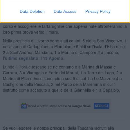
14 e 15 Agosto i partecipanti hanno raggiunto il nido di tartaruga
Caretta caretta alla luce della luna e delle lanterne.
Data Deletion
Data Access
Privacy Policy
Quindi, ora non resta che attendere che la natura faccia il suo
corso e accogliere le tartarughine che appena nate affronteranno la
loro prima prova verso il mare.
Nella provincia di Livorno sono stati contati 5 nidi a San Vincenzo, 1
nella zona di Carlappiano a Piombino e 5 nidi sull'isola d'Elba di cui
2 a Sant'Andrea, Marciana, 1 a Marina di Campo e 2 a Lacona,
l'ultimo segnalato il 13 Agosto
.
Lungo il litorale toscano se ne contano 8 a Marina di Massa e
Carrara, 3 a Viareggio e Forte dei Marmi, 1 a Torre del Lago, 2 a
Marina di Pisa e Vecchiano, più a sud 5 di cui 1 a Le Marze e 4 a
Castiglione della Pescaia, 2 nel Parco della Maremma di cui 1
distrutto come accaduto a quello della Giannella e 1 a Capalbio.
Se vuoi leggere le notizie principali della Toscana iscriviti alla