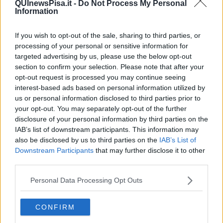
QUInewsPisa.it -
Do Not Process My Personal
conferma sempre più come una regione chiave per la nidificazione
Information
della tartaruga marina nel Mediterraneo occidentale. A confermarlo
è stata Tartamare stessa in uno dei periodici aggiornamenti.
If you wish to opt-out of the sale, sharing to third parties, or
processing of your personal or sensitive information for
targeted advertising by us, please use the below opt-out
section to confirm your selection. Please note that after your
Alle Marze a Grosseto
il primo nido è in schiusa. In questi giorni è
opt-out request is processed you may continue seeing
stato realizzato il corridoio protetto per le tartarughine che le
interest-based ads based on personal information utilized by
guiderà in sicurezza verso il mare.
us or personal information disclosed to third parties prior to
In programma per
sabato 16 Agosto alle ore 18 la San Vincenzo
your opt-out. You may separately opt-out of the further
la Tartawalk
. Si tratta di una passeggiata guidata lungo la spiaggia
disclosure of your personal information by third parties on the
di Rimigliano dove si trova la nursery realizzata da TartAmare per
IAB’s list of downstream participants. This information may
ospitare i nidi deposti in luoghi a rischio, come quelli di Rosignano
also be disclosed by us to third parties on the
IAB’s List of
Marittimo
(leggi l'articolo collegato)
. Lungo il percorso, i
Downstream Participants
that may further disclose it to other
partecipanti potranno ascoltare curiosità e approfondimenti dai
third parties.
biologi di TartAmare e Wwf, scoprendo di più sulle tartarughe
marine, la nidificazione e i comportamenti corretti per proteggere
Personal Data Processing Opt Outs
biodiversità e habitat.
Iniziative del genere hanno raccolto l'interesse di grandi e più
CONFIRM
piccoli. Un esempio è stato la
notte magica delle tartarughe a
Castiglione della Pescaia alla Green Beach
dove nella notte tra il