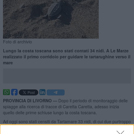
Foto di archivio
Lungo la costa toscana sono stati contati 34 nidi. A Le Marze
realizzato il primo corridoio per guidare le tartarughine verso il
mare
PROVINCIA DI LIVORNO —
Dopo il periodo di monitoraggio delle
spiagge alla ricerca di tracce di Caretta Caretta, adesso inizia
quello delle prime schiuse lungo la costa toscana.
Ad oggi sono stati censiti da Tartamare 33 nidi, di cui due purtroppo
distrutti, ma la maggior parte monitorati e protetti con il supporto
dei volontari, delle autorità e della rete scientifica. La Toscana si