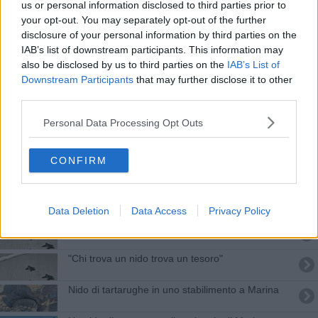
us or personal information disclosed to third parties prior to
Tartarughe marine protette con droni, gps e app
your opt-out. You may separately opt-out of the further
disclosure of your personal information by third parties on the
Un corso sulla nidificazione delle tartarughe
IAB’s list of downstream participants. This information may
also be disclosed by us to third parties on the
IAB’s List of
Volontari e dromedari per pulire la spiaggia
Downstream Participants
that may further disclose it to other
third parties.
A Marina sono nate oltre 20 tartarughine
Personal Data Processing Opt Outs
A Marina nate le prime tartarughe Caretta caretta
CONFIRM
Si potrà andare al mare a San Rossore
Si potrà andare al mare a San Rossore
Data Deletion
Data Access
Privacy Policy
Caretta Caretta, si monitora il litorale
"Chi trova un nido trova un tesoro"
Nido di tartarughe in uno stabilimento a Marina