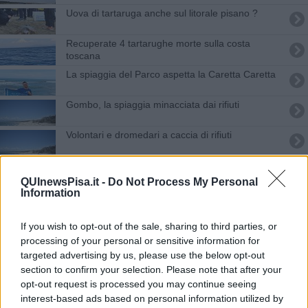
Uova di tartaruga anche sul litorale pisano ?
​Recuperate 4 tartarughe morte sulla costa
toscana
La spiaggia del Parco aspetta la Caretta Caretta
Gombo, la spiaggia minacciata dai rifiuti
Volontari e dromedari a caccia di rifiuti
​Reti fantasma, l’Università di Pisa in campo
QUInewsPisa.it -
Do Not Process My Personal
Information
Ferragosto, controlli tra mare e natura
Santuario Pelagos, Pisa aderisce fino al 2028
If you wish to opt-out of the sale, sharing to third parties, or
processing of your personal or sensitive information for
targeted advertising by us, please use the below opt-out
Tartaruga morta sulla spiaggia
section to confirm your selection. Please note that after your
opt-out request is processed you may continue seeing
Un premio per le sentinelle delle tartaruge
interest-based ads based on personal information utilized by