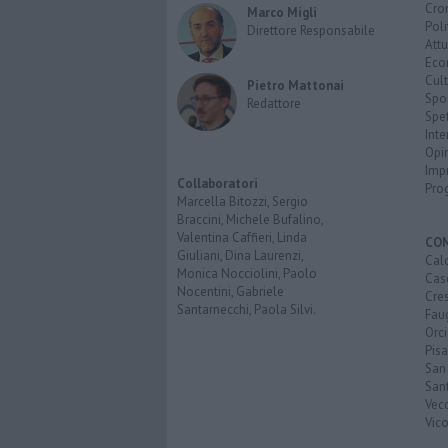
Cro
Marco Migli
Poli
Direttore Responsabile
Attu
Eco
Cult
Pietro Mattonai
Spo
Redattore
Spet
Inte
Opi
Imp
Collaboratori
Pro
Marcella Bitozzi, Sergio
Braccini, Michele Bufalino,
Valentina Caffieri, Linda
CO
Giuliani, Dina Laurenzi,
Calc
Monica Nocciolini, Paolo
Cas
Nocentini, Gabriele
Cre
Santarnecchi, Paola Silvi.
Faug
Orc
Pisa
San
San
Vec
Vic