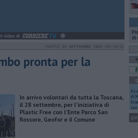
Pi
di
MARTEDÌ
23 SETTEMBRE 2025
ORE 09:30
mbo pronta per la
Q
A L
In arrivo volontari da tutta la Toscana,
di 
Scar
il 28 settembre, per l'iniziativa di
con 
Plastic Free con l'Ente Parco San
QUI
Rossore, Geofor e il Comune