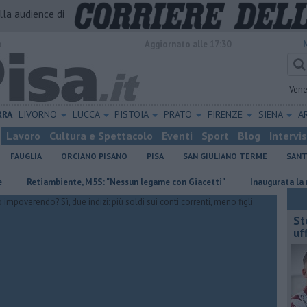
alla audience di
o
Aggiornato alle 17:30
Vene
RRA
LIVORNO
LUCCA
PISTOIA
PRATO
FIRENZE
SIENA
A
Lavoro
Cultura e Spettacolo
Eventi
Sport
Blog
Intervi
FAUGLIA
ORCIANO PISANO
PISA
SAN GIULIANO TERME
SANT
etiambiente, M5S: "Nessun legame con Giacetti"
Inaugurata la nuova p
St
uff