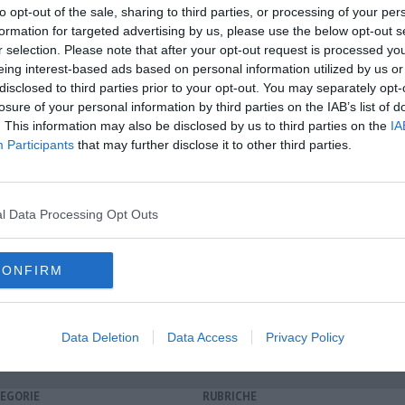
to opt-out of the sale, sharing to third parties, or processing of your per
formation for targeted advertising by us, please use the below opt-out s
r selection. Please note that after your opt-out request is processed y
eing interest-based ads based on personal information utilized by us or
disclosed to third parties prior to your opt-out. You may separately opt-
oscana iscriviti alla
Newsletter QUInews - ToscanaMedia.
losure of your personal information by third parties on the IAB’s list of
amente nella tua casella di posta.
. This information may also be disclosed by us to third parties on the
IA
Participants
that may further disclose it to other third parties.
i raccolti
l Data Processing Opt Outs
e pisano
retta caretta
CONFIRM
serchio
caretta caretta
Data Deletion
Data Access
Privacy Policy
EGORIE
RUBRICHE