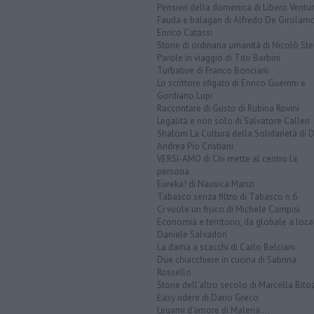
Pensieri della domenica di Libero Ventur
Fauda e balagan di Alfredo De Girolam
Enrico Catassi
Storie di ordinaria umanità di Nicolò Ste
Parole in viaggio di Tito Barbini
Turbative di Franco Bonciani
Lo scrittore sfigato di Enrico Guerrini e
Gordiano Lupi
Raccontare di Gusto di Rubina Rovini
Legalità e non solo di Salvatore Calleri
Shalom La Cultura della Solidarietà di 
Andrea Pio Cristiani
VERSI-AMO di Chi mette al centro la
persona
Eureka! di Nausica Manzi
Tabasco senza filtro di Tabasco n.6
Ci vuole un fisico di Michele Campisi
Economia e territorio, da globale a loca
Daniele Salvadori
La dama a scacchi di Carlo Belciani
Due chiacchiere in cucina di Sabrina
Rossello
Storie dell'altro secolo di Marcella Bito
Easy ridere di Dario Greco
Legami d'amore di Malena ...