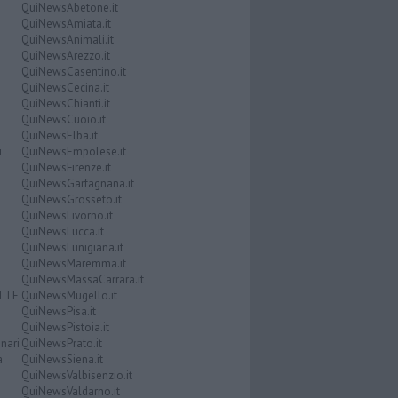
QuiNewsAbetone.it
QuiNewsAmiata.it
QuiNewsAnimali.it
QuiNewsArezzo.it
QuiNewsCasentino.it
QuiNewsCecina.it
QuiNewsChianti.it
QuiNewsCuoio.it
QuiNewsElba.it
i
QuiNewsEmpolese.it
QuiNewsFirenze.it
QuiNewsGarfagnana.it
QuiNewsGrosseto.it
QuiNewsLivorno.it
QuiNewsLucca.it
QuiNewsLunigiana.it
QuiNewsMaremma.it
QuiNewsMassaCarrara.it
ATTE
QuiNewsMugello.it
QuiNewsPisa.it
QuiNewsPistoia.it
nari
QuiNewsPrato.it
a
QuiNewsSiena.it
QuiNewsValbisenzio.it
QuiNewsValdarno.it