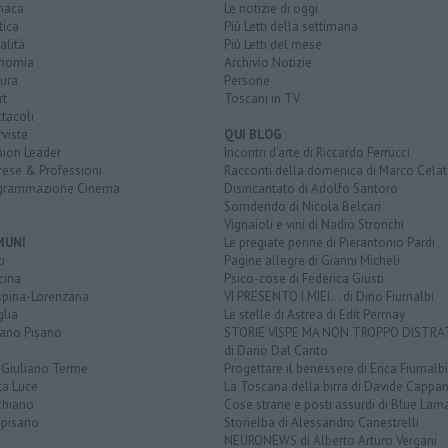
naca
Le notizie di oggi
tica
Più Letti della settimana
alità
Più Letti del mese
nomia
Archivio Notizie
ura
Persone
rt
Toscani in TV
tacoli
rviste
QUI BLOG
nion Leader
Incontri d'arte di Riccardo Ferrucci
rese & Professioni
Racconti della domenica di Marco Celat
grammazione Cinema
Disincantato di Adolfo Santoro
Sorridendo di Nicola Belcari
Vignaioli e vini di Nadio Stronchi
MUNI
Le pregiate penne di Pierantonio Pardi
i
Pagine allegre di Gianni Micheli
cina
Psico-cose di Federica Giusti
spina-Lorenzana
VI PRESENTO I MIEI... di Dino Fiumalbi
lia
Le stelle di Astrea di Edit Permay
iano Pisano
STORIE VISPE MA NON TROPPO DISTR
di Dario Dal Canto
 Giuliano Terme
Progettare il benessere di Erica Fiumalbi
ta Luce
La Toscana della birra di Davide Cappan
chiano
Cose strane e posti assurdi di Blue Lam
opisano
Storielba di Alessandro Canestrelli
NEURONEWS di Alberto Arturo Vergani