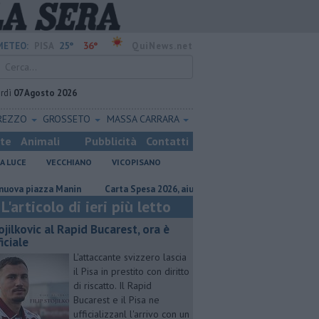
25°
36°
METEO:
PISA
QuiNews.net
rdì
07 Agosto 2026
REZZO
GROSSETO
MASSA CARRARA
ste
Animali
Pubblicità
Contatti
A LUCE
VECCHIANO
VICOPISANO
iazza Manin
Carta Spesa 2026, aiuti a oltre 700 famiglie
Calci nel 
L'articolo di ieri più letto
ojilkovic al Rapid Bucarest, ora è
iciale
L'attaccante svizzero lascia
il Pisa in prestito con diritto
di riscatto. Il Rapid
Bucarest e il Pisa ne
ufficializzanl l'arrivo con un