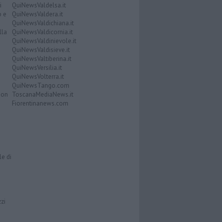
i
QuiNewsValdelsa.it
o e
QuiNewsValdera.it
QuiNewsValdichiana.it
lla
QuiNewsValdicornia.it
QuiNewsValdinievole.it
QuiNewsValdisieve.it
QuiNewsValtiberina.it
QuiNewsVersilia.it
QuiNewsVolterra.it
QuiNewsTango.com
Don
ToscanaMediaNews.it
Fiorentinanews.com
le di
zzi