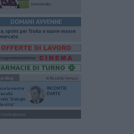
comunicato.
DOMANI AVVENNE
sa, sprint per Troilo e nuove mosse
 mercato
ui Blog
di Riccardo Ferrucci
INCONTRI
ucca la mostra
D'ARTE
Marcello
selli “Dialoghi
la città"
Condoglianze