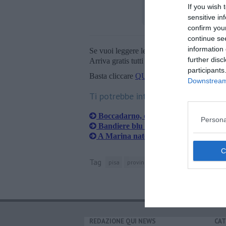
If you wish 
sensitive in
confirm you
continue se
information 
Se vuoi leggere le notizie principali della T
further disc
Arriva gratis tutti i giorni alle 20:00 dirett
participants
Basta cliccare
QUI
Downstream 
Ti potrebbe interessare anche:
Boccadarno, oltre 5 tonnellate di rifiut
Persona
Bandiere blu confermate per il litoral
A Marina nate le prime tartarughe Ca
Tag
pisa
provincia di pisa
toscana
arno
REDAZIONE QUI NEWS
CAT