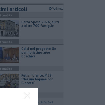
imi articoli
Vedi tutti
ttualità
Carta Spesa 2026, aiuti
a oltre 700 famiglie
ttualità
Calci nel progetto Ue
per ripristino aree
boschive
ttualità
Retiambiente, M5S:
"Nessun legame con
Giacetti"
ttualità
Inaugurata la nuova