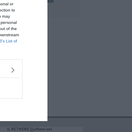
piazza Manin
sonal or
ection to
ou may
 personal
out of the
 downstream
B’s List of
IL NETWORK QuiNews.net