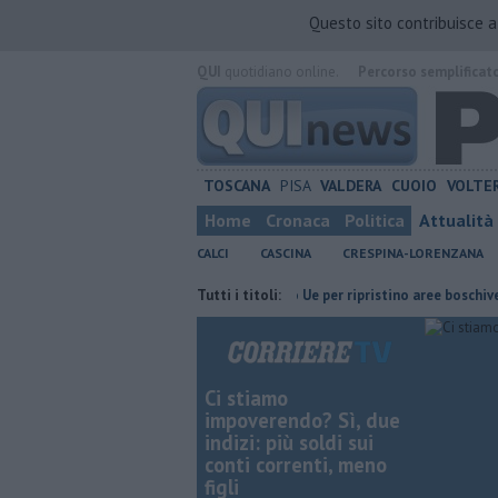
Questo sito contribuisce 
QUI
quotidiano online.
Percorso semplificat
TOSCANA
PISA
VALDERA
CUOIO
VOLTE
Home
Cronaca
Politica
Attualità
CALCI
CASCINA
CRESPINA-LORENZANA
e 700 famiglie
Calci nel progetto Ue per ripristino aree boschive
Tutti i titoli:
R
Ci stiamo
impoverendo? Sì, due
indizi: più soldi sui
conti correnti, meno
figli