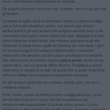
fuoco, custodivano e alimentavano la memoria.
Da qualche decennio non è più così, o meglio, non lo è più per tutti
gli anziani.
Le serate di veglia, dove si raccontano storie e si danno consigli,
non si fanno più davanti al camino, ma davanti agli schermi
sbrilluccicanti e gli unici anziani che vengono ascoltati sono quelli
riconosciuti come
guru
, come novelli
ipse dixit
, catalogabili di fatto
come
influencer
di alto bordo, che criticano aspramente gli altri
influencer
di bordo basso, quelli da Pandoro per intenderci. I guru
on line sono seguiti dai codazzi di lettori/auditori, parecchio
influenced
, che pendono dai loro post e condividono sui
social
le
loro esternazioni, le comode citazioni
prêt-à-porter,
anche senza
capirle bene, ma con grande effetto domino. Presidiano a eventi
diretti dove si riempiono le sale, da quelle chic a quelle di periferia,
tutte con obbligo di prenotazione largamente anticipato.
Gli altri anziani, quelli che non arrivano a livello guru, non se li c…
onsidera nessuno.
A me, invece, questi vecchietti anonimi e saggi piacciono, un po’
per identità di genere e un po’ perché mi sembrano più
anticonformisti e protestatari di quando erano giovani. È vero,
parlano di un altro mondo e di un altro tempo, annoiano e scivolano