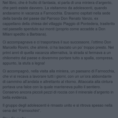
Nel libro, che è frutto di fantasia, si parla di una miniera d’argento,
che però esiste davvero. La visitammo da adolescenti, quando
andavamo in vacanza a Farnocchia. Eravamo ospitati nella sede
della banda del paese dal Parroco Don Renato Vanzo, ex
cappellano della chiesa del villaggio Piaggio di Pontedera, trasferito
nel paesello sperduto sui monti (proprio come accadde a Don
Milani spedito a Barbiana).
Ci accompagnava e ci trasportava il suo successore, l’ottimo Don
Marcello Rovini, che ahimè, ci ha lasciato un po’ troppo presto. Nei
primi anni di quella vacanza alternativa, la strada si fermava a un
chilometro dal paese e dovemmo portare tutto a spalla, compresa,
appunto, la stufa a legna!
Ci accompagnò, nella visita alla miniera, un paesano di Farnocchia,
che vi si recava a lavorare tutti i giorni, con un un’ora abbondante
di cammino all’andata e altrettanto al ritorno. Attaccata alla cintura
portava una falce con la quale manteneva pulito il sentiero.
Conservo ancora piccoli pezzi di roccia con il minerale d’argento in
bella evidenza.
Il gruppo degli adolescenti è rimasto unito e si ritrova spesso nella
cena dei “Farnocchini”.