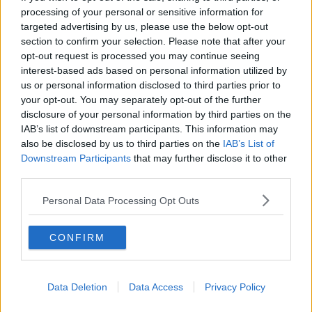
nella quale si trovano cose piuttosto strane:
processing of your personal or sensitive information for
“
I resti di un fucile mitragliatore Thompson americano e di due Sten
targeted advertising by us, please use the below opt-out
inglesi, quasi sgretolati dalla ruggine, affioravano dai resti di una
section to confirm your selection. Please note that after your
sacca militare, insieme a due pistole ridotte a ferraglia.
opt-out request is processed you may continue seeing
Tonio pareva saperla lunga su quel materiale e gli altri due si
interest-based ads based on personal information utilized by
rivolsero muti verso di lui, chiedendo spiegazioni con gli sguardi.
us or personal information disclosed to third parties prior to
your opt-out. You may separately opt-out of the further
Il montanaro rispose socchiudendo le palpebre e con un cenno
disclosure of your personal information by third parties on the
della testa li invitò a tornare al tavolo e ai bicchieri facendo
IAB’s list of downstream participants. This information may
intendere, con questo prologo, che la spiegazione sarebbe stata
also be disclosed by us to third parties on the
IAB’s List of
piuttosto lunga.
Downstream Participants
that may further disclose it to other
Uscirono e si sedettero.
third parties.
La narrazione fu preceduta da molti sospiri iniziali, quasi che Tonio
Personal Data Processing Opt Outs
dovesse far partire un vecchio motore fermo da tempo; fu
rimarcata, da alcune espressioni durissime, inaspettate nel cordiale
montanaro; fu conclusa con numerosi lucciconi che, scivolando
CONFIRM
nelle rughe del volto, tentarono invano di passare inosservati:
Tonio aveva partecipato alla Resistenza come staffetta ed era stato
testimone del massacro dei 560 abitanti e sfollati di Sant’Anna; ne
Data Deletion
Data Access
Privacy Policy
parla come non aveva mai fatto in vita sua, richiamando tutte le
lacrime sepolte da tempo. Ritorna quel ragazzo di 15 anni, che