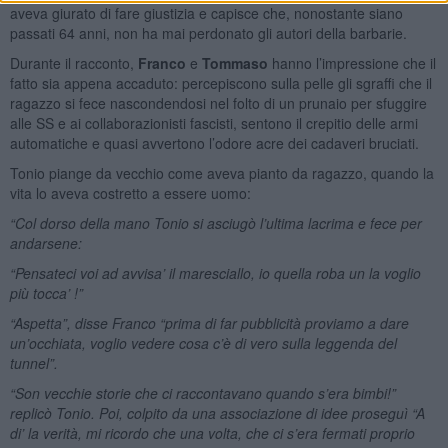
aveva giurato di fare giustizia e capisce che, nonostante siano
passati 64 anni, non ha mai perdonato gli autori della barbarie.
Durante il racconto,
Franco
e
Tommaso
hanno l’impressione che il
fatto sia appena accaduto: percepiscono sulla pelle gli sgraffi che il
ragazzo si fece nascondendosi nel folto di un prunaio per sfuggire
alle SS e ai collaborazionisti fascisti, sentono il crepitio delle armi
automatiche e quasi avvertono l’odore acre dei cadaveri bruciati.
Tonio piange da vecchio come aveva pianto da ragazzo, quando la
vita lo aveva costretto a essere uomo:
“Col dorso della mano Tonio si asciugò l’ultima lacrima e fece per
andarsene:
“Pensateci voi ad avvisa’ il maresciallo, io quella roba un la voglio
più tocca’ !”
“Aspetta”, disse Franco “prima di far pubblicità proviamo a dare
un’occhiata, voglio vedere cosa c’è di vero sulla leggenda del
tunnel”.
“Son vecchie storie che ci raccontavano quando s’era bimbi!”
replicò Tonio. Poi, colpito da una associazione di idee proseguì “A
di’ la verità, mi ricordo che una volta, che ci s’era fermati proprio