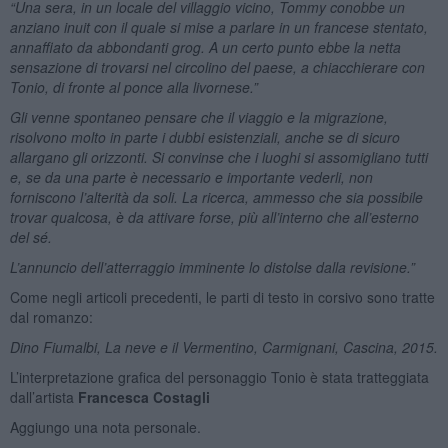
“Una sera, in un locale del villaggio vicino, Tommy conobbe un
anziano inuit con il quale si mise a parlare in un francese stentato,
annaffiato da abbondanti grog. A un certo punto ebbe la netta
sensazione di trovarsi nel circolino del paese, a chiacchierare con
Tonio, di fronte al ponce alla livornese.”
Gli venne spontaneo pensare che il viaggio e la migrazione,
risolvono molto in parte i dubbi esistenziali, anche se di sicuro
allargano gli orizzonti. Si convinse che i luoghi si assomigliano tutti
e, se da una parte è necessario e importante vederli, non
forniscono l’alterità da soli. La ricerca, ammesso che sia possibile
trovar qualcosa, è da attivare forse, più all’interno che all’esterno
del sé.
L’annuncio dell’atterraggio imminente lo distolse dalla revisione.”
Come negli articoli precedenti, le parti di testo in corsivo sono tratte
dal romanzo:
Dino Fiumalbi,
La neve e il Vermentino, Carmignani, Cascina, 2015.
L’interpretazione grafica del personaggio Tonio è stata tratteggiata
dall’artista
Francesca Costagli
Aggiungo una nota personale.