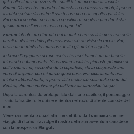
qui, nelle stanze mezze rotte, sentii fa’ un accenno al vecchio
Batoni. Diceva che, quando i tedeschi se ne fossero andati, il paese
avrebbe potuto riscoprire il suo tesoro che era sepolto qui vicino.
Poi però il vecchio morì senza specificare meglio e può darsi che
quelle armi ce l’avesse messe proprio lui”.
Franco
intanto era ritornato nel tunnel, si era avvicinato a una delle
pareti e alla luce della pila osservava più da vicino la roccia. Poi,
preso un martello da muratore, invitò gli amici a seguirlo.
In breve l’ingegnere si rese conto che quel tunnel era un budello
minerario abbandonato. Si notavano tecniche piuttosto primitive di
coltivazione ma, scalpellando la superficie, stava scoprendo una
vena di argento, con minerale quasi puro. Era sicuramente una
miniera abbandonata, a prima vista molto più ricca delle vene del
Bottino, che non venivano più coltivate da parecchio tempo.”
Dopo la parentesi da protagonista del nono capitolo, il personaggio
Tonio torna dietro le quinte e rientra nel ruolo di silente custode dei
monti.
Viene rammentato quasi alla fine del libro da
Tommaso
che, nel
viaggio di ritorno, riavvolge il nastro della sua avventura canadese
con la prosperosa
Margot: