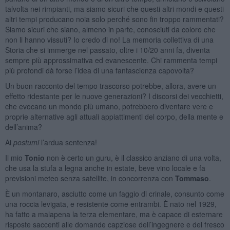
talvolta nei rimpianti, ma siamo sicuri che questi altri mondi e questi
altri tempi producano noia solo perché sono fin troppo rammentati?
Siamo sicuri che siano, almeno in parte, conosciuti da coloro che
non li hanno vissuti? Io credo di no! La memoria collettiva di una
Storia che si immerge nel passato, oltre i 10/20 anni fa, diventa
sempre più approssimativa ed evanescente. Chi rammenta tempi
più profondi dà forse l’idea di una fantascienza capovolta?
Un buon racconto del tempo trascorso potrebbe, allora, avere un
effetto ridestante per le nuove generazioni? I discorsi dei vecchietti,
che evocano un mondo più umano, potrebbero diventare vere e
proprie alternative agli attuali appiattimenti del corpo, della mente e
dell’anima?
Ai
postumi
l’ardua sentenza!
Il mio
Tonio
non è certo un guru, è il classico anziano di una volta,
che usa la stufa a legna anche in estate, beve vino locale e fa
previsioni meteo senza satellite, in concorrenza con
Tommaso
.
È un montanaro, asciutto come un faggio di crinale, consunto come
una roccia levigata, e resistente come entrambi. È nato nel 1929,
ha fatto a malapena la terza elementare, ma è capace di esternare
risposte saccenti alle domande capziose dell’ingegnere e del fresco