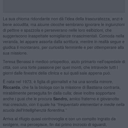
La sua chioma ridondante non dà l’idea della trascuratezza, anzi è
bene accudita, ma alcune ciocche sembrano ignorare le ingiunzioni
di pettine e spazzola e perseverano nelle loro esibizioni, che
suggeriscono inaspettate somiglianze rinascimentali. Comoda nella
veranda, lei appare assorta dalla scrittura, mentre in realtà segue e
giudica il montanaro, per curiosità femminile e per ottemperare alla
sua missione.
Teresa Benassi è medico ortopedico, aiuto primario nell’ospedale di
città, con una forte passione per quei monti, che intravede tutti i
giorni dalle finestre della clinica e sui quali sale appena può.
È nata nel 1973, è figlia di giornalisti e ha una sorella minore,
Riccarda
, che fa la biologa con la missione di Bastiana contraria,
mirabilmente perseguita fin dalla culla; deve inoltre sopportare
anche i guai che le procura
Sandro,
amico fraterno e giovanotto
mai cresciuto, con il quale ha “
frequentato elementari e medie nella
scuola dell’intellighenzia fiorentina.”
Arriva al rifugio quasi controvoglia e con un compito ingrato da
svolgere, ma percepisce, fin dal primo incrocio di sguardi,