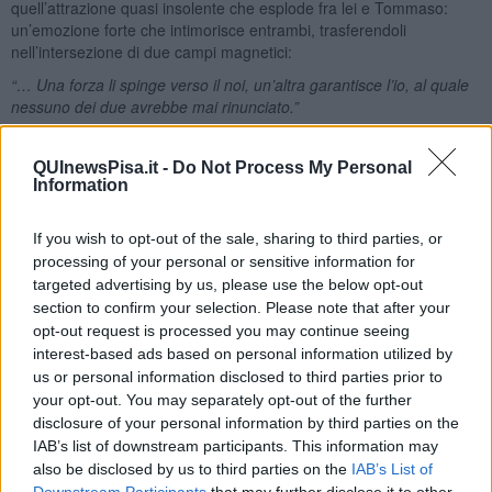
quell’attrazione quasi insolente che esplode fra lei e Tommaso:
un’emozione forte che intimorisce entrambi, trasferendoli
nell’intersezione di due campi magnetici:
“… Una forza li spinge verso il noi, un’altra garantisce l’io, al quale
nessuno dei due avrebbe mai rinunciato.”
La loro storia nasce nel solstizio invernale, un giorno-ossimoro, in
cui inizia la buia stagione invernale e le ore di luce cominciano a
QUInewsPisa.it -
Do Not Process My Personal
crescere: la rinascita luminosa parte sempre dall’oscurità profonda.
Information
La dottoressa svolge un mestiere di grande responsabilità e si
trova spesso di fronte a scelte difficili, verso pazienti con gravi
If you wish to opt-out of the sale, sharing to third parties, or
traumi, dove le competenze professionali non possono permettersi
processing of your personal or sensitive information for
instabilità emotive. Si è costruita una solida struttura interiore, fatta
targeted advertising by us, please use the below opt-out
di certezze acquisite sul campo e di una naturale propensione al
section to confirm your selection. Please note that after your
dialogo col paziente, che in quei momenti ha bisogno, oltre che del
opt-out request is processed you may continue seeing
bisturi, anche di oneste dosi di comprensione, positività e
interest-based ads based on personal information utilized by
incoraggiamento.
us or personal information disclosed to third parties prior to
your opt-out. You may separately opt-out of the further
Non è istintiva e fumina come Tommaso e la si potrebbe definire
pacata ed equilibrata; non è comunque una suora di clausura, ha
disclosure of your personal information by third parties on the
avuto le sue storie, tutte prive di rimpianti e di rimorsi ed è
IAB’s list of downstream participants. This information may
sostanzialmente appagata della sua vita professionale e non.
also be disclosed by us to third parties on the
IAB’s List of