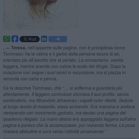
. —
Teresa,
nell’apparire sulle pagine, non è precipitosa come
Tommaso; ha la calma e il garbo della persona sicura di sé,
orientata più all’ascolto che al parlato. La conosciamo, vestita
leggera, mentre scende con calma le scale del rifugio. Dopo la
colazione non segue i suoi amici in escursione, ma si piazza in
veranda con carta e penna.
Ce la descrive Tommaso, che “…
si sofferma a guardarla più
attentamente. Il leggero controluce sfumava il suo profilo, senza
confonderlo, ma filtrandolo attraverso i capelli color ribelle. Seduta
al lungo tavolo di massello, stava scrivendo. Era mancina e andava
riempiendo con movimento garbato, ma deciso una pagina del
quaderno rilegato. La mano destra era appoggiata leggera sull’altra
pagina e pareva che la accarezzasse, pur restando ferma. La posa
rivelava abitudine e cura verso l’attività amanuense.”