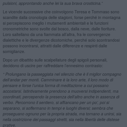
pulsioni, approntando anche lei la sua brava crosticina.”
Le vicende successive che coinvolgono Teresa e Tommaso sono
scandite dalla cronologia delle stagioni, forse perché in montagna
si percepiscono meglio i mutamenti ambientali e le funzioni
cronometriche sono svolte dal bosco, dalla neve, dalle fioriture.
Loro saltellano da una fiammata all’altra, fra le convergenze
dialettiche e le divergenze dicotomiche, perché solo scontrandosi
possono incontrarsi, attratti dalle differenze e respinti dalle
somiglianze.
Dopo un dibattito sulle scalpellature degli spigoli personali,
decidono di uscire per raffreddare l’ennesimo contrasto:
“ Prolungano la passeggiata nel silenzio che è il miglior compagno
dell’andar per monti. Camminare è la loro arte, il loro modo di
pensare e forse l’unica forma di meditazione a cui possano
accostarsi. Istintivamente prendono a muoversi indipendenti, ma
coordinati, percependo la presenza dell’altro anche in assenza di
verbo. Percorrono il sentiero, si affiancano per un po’, poi si
separano, si soffermano in tempi e luoghi diversi; sembra che
proseguano ognuno per la propria strada, ma tornano a unirsi, sia
nella costrizione dei passaggi stretti, sia nella libertà delle distese
prative.