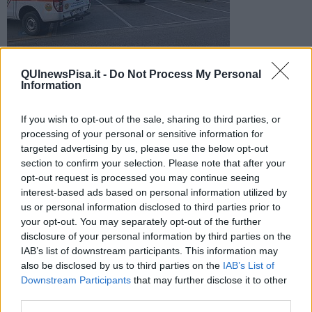
QUInewsPisa.it -
Do Not Process My Personal
Foto di: Massimiliano Angori (da Facebook)
Information
L'incendio è in fase di bonifica. Vigili del fuoco e volontari al
lavoro per fermare le riprese del rogo favorite dal vento
If you wish to opt-out of the sale, sharing to third parties, or
processing of your personal or sensitive information for
targeted advertising by us, please use the below opt-out
section to confirm your selection. Please note that after your
opt-out request is processed you may continue seeing
interest-based ads based on personal information utilized by
VECCHIANO —
L'incendio divampato martedì tra i boschi di
us or personal information disclosed to third parties prior to
Filettole è in fase di bonifica. Lo rendono noto i vigili del fuoco, al
your opt-out. You may separately opt-out of the further
lavoro per fermare le riprese che al momento sono frequenti e
disclosure of your personal information by third parties on the
favorite dal vento.
IAB’s list of downstream participants. This information may
Il rogo ha colpito un'area di circa 120 ettari.
also be disclosed by us to third parties on the
IAB’s List of
Downstream Participants
that may further disclose it to other
third parties.