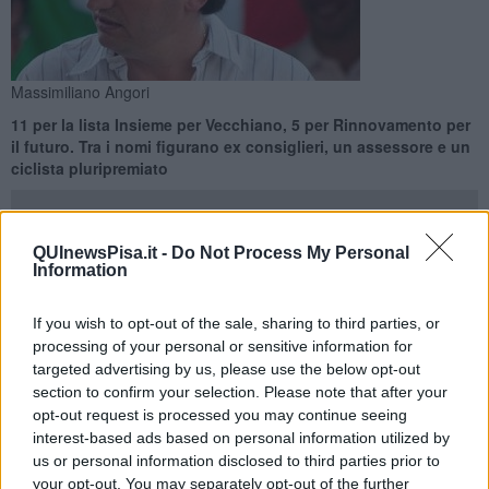
Massimiliano Angori
11 per la lista Insieme per Vecchiano, 5 per Rinnovamento per
il futuro. Tra i nomi figurano ex consiglieri, un assessore e un
ciclista pluripremiato
QUInewsPisa.it -
Do Not Process My Personal
Information
VECCHIANO —
A Vecchiano vince il centrosinistra. Il neo sindaco è
If you wish to opt-out of the sale, sharing to third parties, or
Massimiliano Angori assessore uscente con delega alla
processing of your personal or sensitive information for
gestione del territorio
ed espressione della lista
Insieme per
targeted advertising by us, please use the below opt-out
Vecchiano
, che ha raccolto 2.856 voti pari al 46,87 per cento,
battendo
Nicola Tamburini
candidato della lista civica
section to confirm your selection. Please note that after your
Rinnovamento per il futuro, che si ferma 2620 preferenze pari al 44
opt-out request is processed you may continue seeing
per cento
interest-based ads based on personal information utilized by
us or personal information disclosed to third parties prior to
Ecco quindi la
composizione del nuovo Consiglio comunale
:
your opt-out. You may separately opt-out of the further