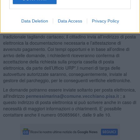
cittadino.Le modalità per richiedere gli abbonamenti, data
l'emergenza nazionale da Covid-19 saranno come quelle del 2020:
niente più code allo sportello dell’URP, avviene tutto in modalità
Data Deletion
Data Access
Privacy Policy
online.“Le domande potranno essere inviate soltanto per posta
elettronica”, spiega ancora il Sindaco Angori .“Non sarà rilasciato il
tradizionale tagliando cartaceo; il cittadino invia all’indirizzo di posta
elettronica la documentazione necessaria e l’attestazione di
avvenuto pagamento. Coi tempi opportuni e in base all’ordine di
arrivo delle domande, i richiedenti riceveranno conferma di
accettazione della richiesta sulla propria casella di posta
elettronica, da parte dell’Ufficio URP”.I numeri di targa delle
autovetture autorizzate saranno, conseguentemente, inviate al
gestore del parcheggio, per le conseguenti verifiche elettroniche.
Le domande potranno essere inviate soltanto per posta elettronica,
all'indirizzo
permessimarina@comune.vecchiano.pisa.it
; a
questo indirizzo di posta elettronica si può scrivere anche in caso di
necessità di maggiori informazioni o chiarimenti. E’ possibile
contattare anche il numero 050859661, dalle 9 alle 10.