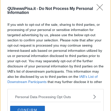
misura, le strutture ricettive cui si può accedere, nel rispetto delle
vigenti normative anticontagio da Covid19. Il parcheggio sarà a
QUInewsPisa.it -
Do Not Process My Personal
pagamento dal prossimo 1 giugno, dunque, con le stesse tariffe.
Information
Daremo ampia comunicazione nei giorni precedenti l’avvio del
pagamento”.
If you wish to opt-out of the sale, sharing to third parties, or
processing of your personal or sensitive information for
targeted advertising by us, please use the below opt-out
section to confirm your selection. Please note that after your
“Continuiamo, pertanto, a
garantire una fruizione della marina
opt-out request is processed you may continue seeing
per passeggiate o attività sportive sulla spiaggia,
o un pranzo
interest-based ads based on personal information utilized by
all’aperto presso i nostri ristoranti e strutture del litorale; per la
us or personal information disclosed to third parties prior to
stagione balneare vera e propria, quindi bagni di sole e in mare,
your opt-out. You may separately opt-out of the further
sulla spiaggia libera bisognerà aspettare ancora alcuni giorni, in
disclosure of your personal information by third parties on the
base alle prescrizioni governative che hanno fissato l’avvio per la
IAB’s list of downstream participants. This information may
stagione dal prossimo 15 maggio. Siamo inoltre al lavoro, per far
also be disclosed by us to third parties on the
IAB’s List of
fronte ai protocolli di sicurezza governativi utili a contrastare la
Downstream Participants
that may further disclose it to other
diffusione del contagio da Covid19 che impongono, come lo scorso
third parties.
anno, attività di logistica e di sorveglianza tutte a carico dell’Ente
comunale.
Personal Data Processing Opt Outs
Nonostante questi impegni ulteriori per il Comune, che comportano
delle spese aggiuntive, il costo dei pass per Marina di Vecchiano
rimane inalterato e fermo a 15 euro”
, aggiunge il primo
CONFIRM