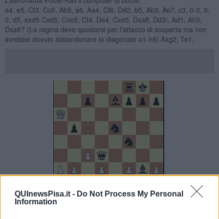
e4, e5, Cf3, Cc6, Ab5, a6, Aa4, Cf6, Dd2, b5, Ab3, Ae7, c3, 0-0, 0-
0, d5, exd5 Cxd5, Cxe5, Cf4, De4, Cxe5, Dxa8, Dd3!, Ad1, Ah3,
Dxa6? (La regina deve spostarsi per l’attacco di scoperta ma non
avrebbe dovuto abbandonare la diagonale a1-h8) Axg2, Te1,
QUInewsPisa.it -
Do Not Process My Personal
Information
diagramma n. 1