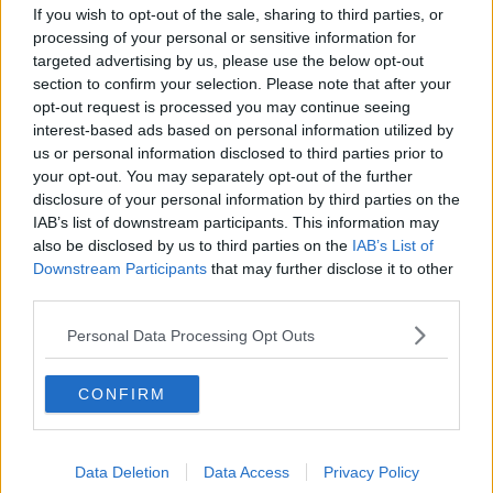
If you wish to opt-out of the sale, sharing to third parties, or
mossa al Nero
processing of your personal or sensitive information for
Df3… e ora il Nero vince (nella variante più spettacolare col
sacrificio di regina accettato dal Bianco: Axf3, Cxf3 ± matto)
targeted advertising by us, please use the below opt-out
section to confirm your selection. Please note that after your
La posizione Saavedra
opt-out request is processed you may continue seeing
Lo studio-finale Saavedra, dal nome del suo autore, è giustamente
interest-based ads based on personal information utilized by
famoso, ha una lunga storia: è ispirato al gioco vivo ed è stato
us or personal information disclosed to third parties prior to
ripreso da più scacchisti con modifiche e varianti. Esso ha come
your opt-out. You may separately opt-out of the further
posizione iniziale: Bianco Re in b6 e pedone in c6; Nero Re in a1 e
disclosure of your personal information by third parties on the
Torre in d5; mossa al Bianco.
IAB’s list of downstream participants. This information may
In questa situazione è sufficiente il sacrificio della Torre per
also be disclosed by us to third parties on the
IAB’s List of
ottenere la pari ma non si riesce a effettuare e il Bianco in inferiorità
Downstream Participants
that may further disclose it to other
di materiale vince grazie al pedone in settima e a una posizione
third parties.
cattiva del Re nero.
Soluzione: c7, Td6, Rb5, Td5, Rb4, Td4, Rb3, Td3, Rc2!, Td4!(Con
Personal Data Processing Opt Outs
Td4! il Nero effettua la migliore resistenza per un ultimo tentativo a
cui il Bianco dovrà opporre una mossa a sorpresa)
CONFIRM
Data Deletion
Data Access
Privacy Policy